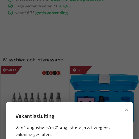
Lage verzendkosten NL
€ 6,95
vanaf € 75
gratis verzending
Misschien ook interessant:
SALE!
SALE!
×
Vakantiesluiting
Van 1 augustus t/m 21 augustus zijn wij wegens
Leverbaar
Leverbaar
vakantie gesloten.