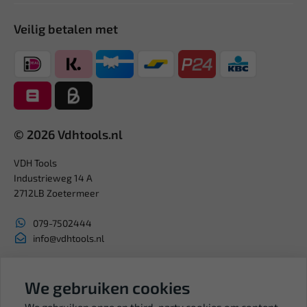
Veilig betalen met
© 2026 Vdhtools.nl
VDH Tools
Industrieweg 14 A
2712LB Zoetermeer
079-7502444
info@vdhtools.nl
KVK: 27327513
BTW: NL819958657B01
We gebruiken cookies