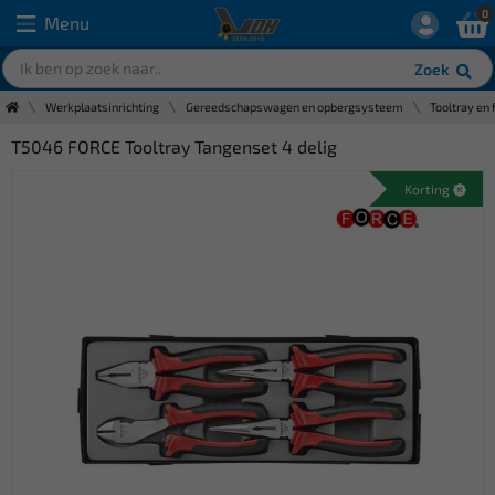
0
Menu
Zoek
Werkplaatsinrichting
Gereedschapswagen en opbergsysteem
Tooltray en 
T5046 FORCE Tooltray Tangenset 4 delig
Korting