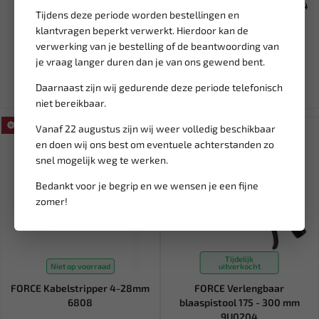
FORCE 3/8" Doppen set
BGS Timingset Alfa Romeo 1.4
Tijdens deze periode worden bestellingen en
Resistorx T20H t/m T55H
/ 1.6 / 1.8 / 2.0 Twi...
klantvragen beperkt verwerkt. Hierdoor kan de
3086...
verwerking van je bestelling of de beantwoording van
23,81
83,67
28,01
98,43
je vraag langer duren dan je van ons gewend bent.
Ex. btw: € 19,68
Ex. btw: € 69,15
Daarnaast zijn wij gedurende deze periode telefonisch
niet bereikbaar.
SALE!
SALE!
Vanaf 22 augustus zijn wij weer volledig beschikbaar
en doen wij ons best om eventuele achterstanden zo
snel mogelijk weg te werken.
Bedankt voor je begrip en we wensen je een fijne
zomer!
Tijdelijk
Niet op voorraad
uitverkocht
FORCE Kabelstripper 4-28mm
FORCE Verlengbaar
6808
blaaspistool 175 - 300 mm
9U0204