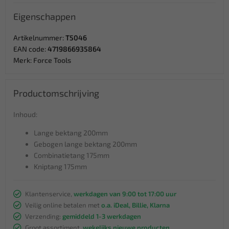
Eigenschappen
Artikelnummer:
T5046
EAN code:
4719866935864
Merk:
Force Tools
Productomschrijving
Inhoud:
Lange bektang 200mm
Gebogen lange bektang 200mm
Combinatietang 175mm
Kniptang 175mm
Klantenservice,
werkdagen van 9:00 tot 17:00 uur
Veilig online betalen met
o.a. iDeal, Billie, Klarna
Verzending:
gemiddeld 1-3 werkdagen
Groot assortiment,
wekelijks nieuwe producten