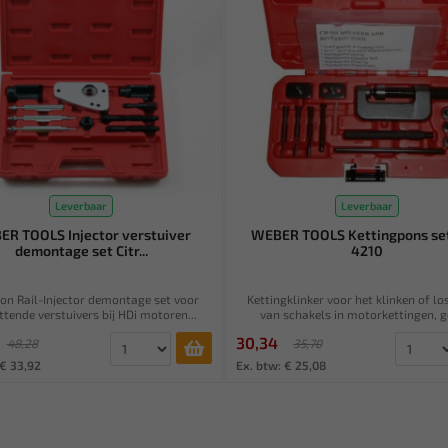
Leverbaar
Leverbaar
R TOOLS Injector verstuiver
WEBER TOOLS Kettingpons se
demontage set Citr...
4210
 Rail-Injector demontage set voor
Kettingklinker voor het klinken of l
ttende verstuivers bij HDi motoren...
van schakels in motorkettingen, ge
30,34
48,28
35,70
 € 33,92
Ex. btw: € 25,08