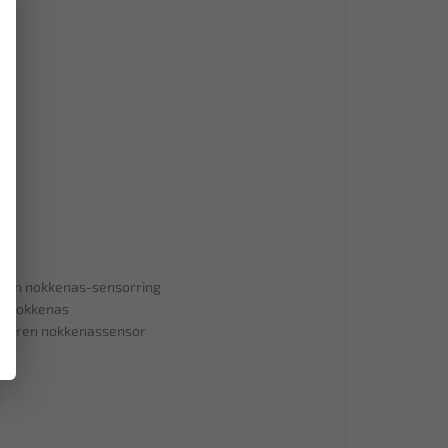
llen nokkenas-sensorring
atnokkenas
iseren nokkenassensor
mm
m
s