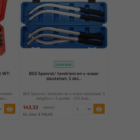
Leverbaar
t WT-
BGS Spanrol/ tandriem en v-snaar
sleutelset, 5 del...
osmaken
BGS Spanrol/ tandriem en v-snaar sleutelset, 5
sc...
deligTorx / E profiel - 1311 &nb...
143,33
168,63
Ex. btw: € 118,46