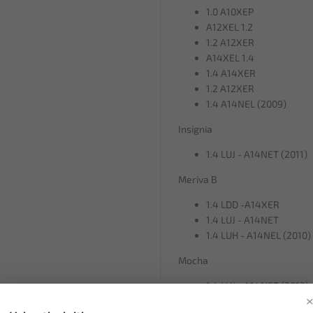
1.0 A10XEP
A12XEL 1.2
1.2 A12XER
A14XEL 1.4
1.4 A14XER
1.2 A12XER
1.4 A14NEL (2009)
Insignia
1.4 LUJ - A14NET (2011)
Meriva B
1.4 LDD -A14XER
1.4 LUJ - A14NET
1.4 LUH - A14NEL (2010)
Mocha
1.4 LUJ - A14NET (2012)
Zafira Tourer C