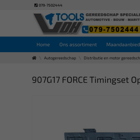
079-7502444
Home
Ons assortiment
Maandaanbied
Autogereedschap
Distributie en motor gereedsc
907G17 FORCE Timingset Opel