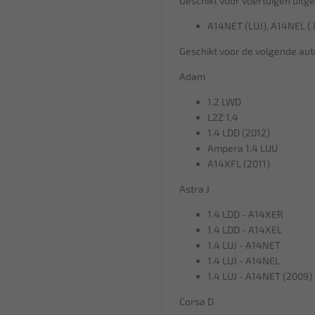
Geschikt voor voertuigen uitg
A14NET (LUJ), A14NEL (
Geschikt voor de volgende auto
Adam
1.2 LWD
L2Z 1.4
1.4 LDD (2012)
Ampera 1.4 LUU
A14XFL (2011)
Astra J
1.4 LDD - A14XER
1.4 LDD - A14XEL
1.4 LUJ - A14NET
1.4 LUJ - A14NEL
1.4 LUJ - A14NET (2009)
Corsa D