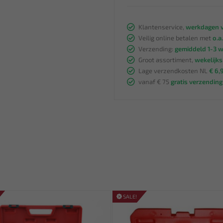
Klantenservice,
werkdagen v
Veilig online betalen met
o.a.
Verzending:
gemiddeld 1-3 
Groot assortiment,
wekelijk
Lage verzendkosten NL
€ 6,
vanaf € 75
gratis verzending
SALE!