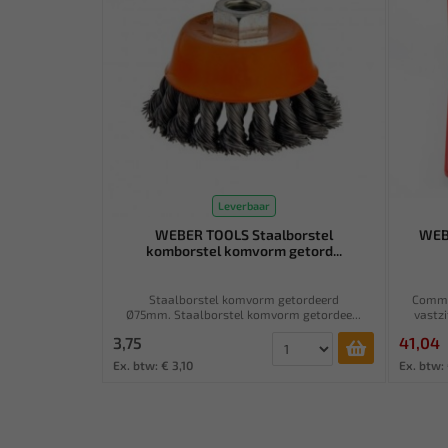
Leverbaar
WEBER TOOLS Staalborstel
WEBE
komborstel komvorm getord...
Staalborstel komvorm getordeerd
Common
Ø75mm. Staalborstel komvorm getordee...
vastzi
3,75
41,04
Ex. btw: € 3,10
Ex. btw: