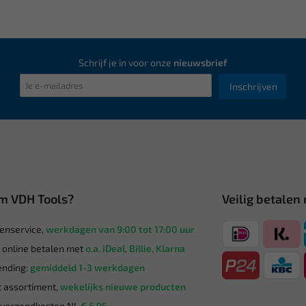
Schrijf je in voor onze
nieuwsbrief
Inschrijven
m VDH Tools?
Veilig betalen
enservice,
werkdagen van 9:00 tot 17:00 uur
g online betalen met
o.a. iDeal, Billie, Klarna
nding:
gemiddeld 1-3 werkdagen
 assortiment,
wekelijks nieuwe producten
verzendkosten NL
€ 6,95