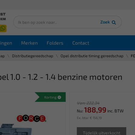
Zoek
ingen
Merken
Folders
Contact
hap
Distributiegereedschap
Opel distributie timing gereedschap
FO
 1.0 - 1.2 - 1.4 benzine motoren
Korting
Van: 222,34
188,99
Nu:
inc. BTW
Ex. btw: € 156,19
Tijdelijk uitverkocht