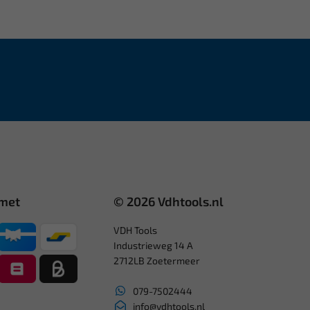
 met
© 2026 Vdhtools.nl
VDH Tools
Industrieweg 14 A
2712LB Zoetermeer
079-7502444
info@vdhtools.nl