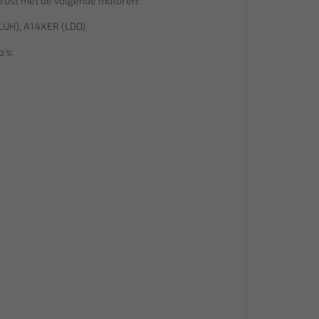
erust met de volgende motoren:
 LUH), A14XER (LDD)
's: