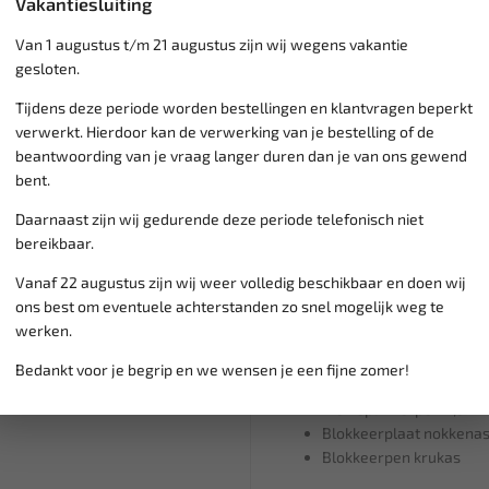
Vakantiesluiting
1.4 LUJ - A14NEL
Van 1 augustus t/m 21 augustus zijn wij wegens vakantie
1.4 LUJ - A14NET (2011)
gesloten.
Aveo 1.2
Tijdens deze periode worden bestellingen en klantvragen beperkt
verwerkt. Hierdoor kan de verwerking van je bestelling of de
L2Q - A12XEL
beantwoording van je vraag langer duren dan je van ons gewend
1.2 LDC - A12XER
bent.
1.2 LWD - A12XEL
1.4 LDD - A14XEL
Daarnaast zijn wij gedurende deze periode telefonisch niet
1.4 LDD - A14XER (2011)
bereikbaar.
Inhoud:
Vanaf 22 augustus zijn wij weer volledig beschikbaar en doen wij
ons best om eventuele achterstanden zo snel mogelijk weg te
Gereedschap voor inste
werken.
Afstelgereedschap inla
Gereedschap voor lokal
Bedankt voor je begrip en we wensen je een fijne zomer!
Kettingspannerpen 4 
Riemspannerpen 2,5 m
Blokkeerplaat nokkena
Blokkeerpen krukas