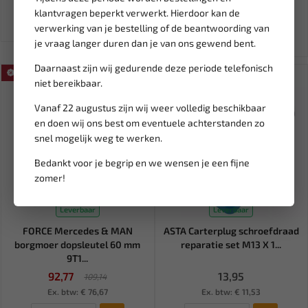
2.176,79
120,60
141,88
klantvragen beperkt verwerkt. Hierdoor kan de
Ex. btw: € 1.799,00
Ex. btw: € 99,67
verwerking van je bestelling of de beantwoording van
je vraag langer duren dan je van ons gewend bent.
Daarnaast zijn wij gedurende deze periode telefonisch
SALE!
niet bereikbaar.
Vanaf 22 augustus zijn wij weer volledig beschikbaar
en doen wij ons best om eventuele achterstanden zo
snel mogelijk weg te werken.
Bedankt voor je begrip en we wensen je een fijne
zomer!
Leverbaar
Leverbaar
FORCE Mercedes & MAN
ASTA Carterplug schroefdraad
borgmoer dopsleutel 60 mm
reparatie set M13 X 1...
9T1...
92,77
13,95
109,14
Ex. btw: € 76,67
Ex. btw: € 11,53