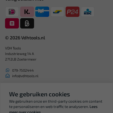
© 2026 Vdhtools.nl
VDH Tools
Industrieweg 14 A
2712LB Zoetermeer
079-7502444
info@vdhtools.nl
KVK: 27327513
BTW: NL819958657B01
We gebruiken cookies
We gebruiken onze en third-party cookies om content
te personaliseren en web traffic te analyseren.
Lees
meer over cookies