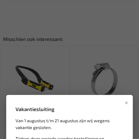
Misschien ook interessant:
×
Vakantiesluiting
Leverbaar
Leverbaar
Van 1 augustus t/m 21 augustus zijn wij wegens
CAT LED Neklamp 300 Lumen
NORMA Slangklem TORRO
oplaadbaar CT7105
150-170/9 C7 W1 N-
vakantie gesloten.
1266565160
Tijdens deze periode worden bestellingen en