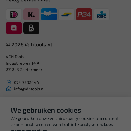
© 2026 Vdhtools.nl
VDH Tools
Industrieweg 14 A
2712LB Zoetermeer
079-7502444
info@vdhtools.nl
KVK: 27327513
BTW: NL819958657B01
We gebruiken cookies
We gebruiken onze en third-party cookies om content
te personaliseren en web traffic te analyseren.
Lees
meer over cookies