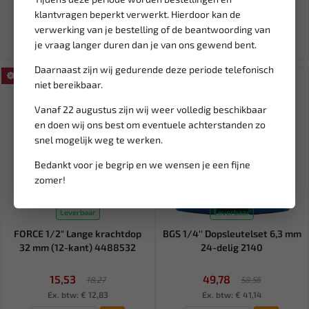
98,01
4,31
klantvragen beperkt verwerkt. Hierdoor kan de
Ex. btw: € 81,00
Ex. btw: € 3,56
verwerking van je bestelling of de beantwoording van
je vraag langer duren dan je van ons gewend bent.
Daarnaast zijn wij gedurende deze periode telefonisch
SALE!
SALE!
niet bereikbaar.
Vanaf 22 augustus zijn wij weer volledig beschikbaar
en doen wij ons best om eventuele achterstanden zo
snel mogelijk weg te werken.
Bedankt voor je begrip en we wensen je een fijne
zomer!
Leverbaar
Leverbaar
FORCE 1/2" Lange krachtdop
BGS 1/4'' Dopsleutelset 6,3 mm
32 mm (12-kant) 4488532
24-delig 2140
15,53
49,78
18,27
58,56
Ex. btw: € 12,83
Ex. btw: € 41,14