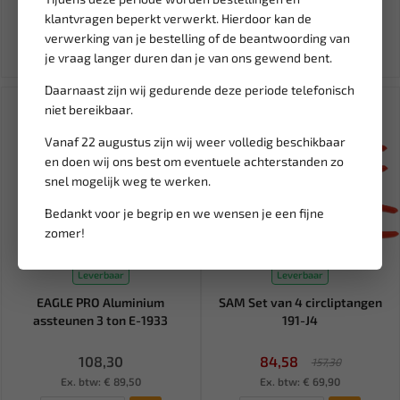
9,67
30,80
11,37
36,24
klantvragen beperkt verwerkt. Hierdoor kan de
Ex. btw: € 7,99
Ex. btw: € 25,46
verwerking van je bestelling of de beantwoording van
je vraag langer duren dan je van ons gewend bent.
Daarnaast zijn wij gedurende deze periode telefonisch
SALE!
niet bereikbaar.
Vanaf 22 augustus zijn wij weer volledig beschikbaar
en doen wij ons best om eventuele achterstanden zo
snel mogelijk weg te werken.
Bedankt voor je begrip en we wensen je een fijne
zomer!
Leverbaar
Leverbaar
EAGLE PRO Aluminium
SAM Set van 4 circliptangen
assteunen 3 ton E-1933
191-J4
108,30
84,58
157,30
Ex. btw: € 89,50
Ex. btw: € 69,90