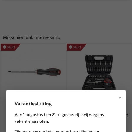
Misschien ook interessant:
SALE!
SALE!
×
Vakantiesluiting
Leverbaar
Leverbaar
Van 1 augustus t/m 21 augustus zijn wij wegens
FORCE Pozidriv
WEBER TOOLS 1/4" Doppenset
schroevendraaier PZ.3 7123
gereedschapkoffer (46-d...
vakantie gesloten.
Tijdens deze periode worden bestellingen en