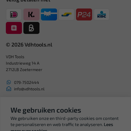
© 2026 Vdhtools.nl
VDH Tools
Industrieweg 14 A
2712LB Zoetermeer
079-7502444
info@vdhtools.nl
KVK: 27327513
BTW: NL819958657B01
We gebruiken cookies
We gebruiken onze en third-party cookies om content
te personaliseren en web traffic te analyseren.
Lees
meer over cookies