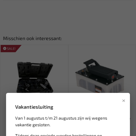
Misschien ook interessant:
SALE!
×
Vakantiesluiting
Leverbaar
Leverbaar
Van 1 augustus t/m 21 augustus zijn wij wegens
RODAC Adapterset voor
EAGLE PRO Hydraulische olie
remontluchters RQNA4100
voetpomp E-5101
vakantie gesloten.
Tijdens deze periode worden bestellingen en