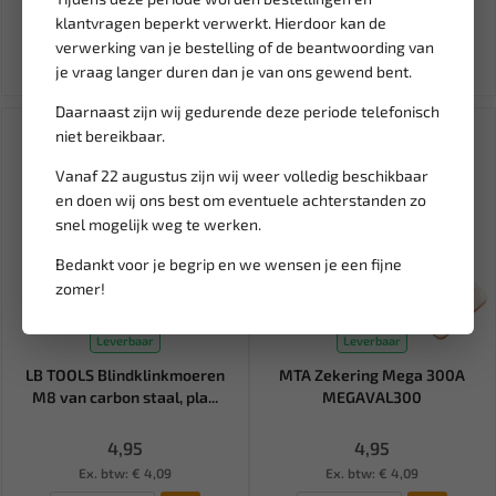
405,65
301,90
540,87
klantvragen beperkt verwerkt. Hierdoor kan de
Ex. btw: € 335,25
Ex. btw: € 249,50
verwerking van je bestelling of de beantwoording van
je vraag langer duren dan je van ons gewend bent.
Daarnaast zijn wij gedurende deze periode telefonisch
niet bereikbaar.
Vanaf 22 augustus zijn wij weer volledig beschikbaar
en doen wij ons best om eventuele achterstanden zo
snel mogelijk weg te werken.
Bedankt voor je begrip en we wensen je een fijne
zomer!
Leverbaar
Leverbaar
LB TOOLS Blindklinkmoeren
MTA Zekering Mega 300A
M8 van carbon staal, pla...
MEGAVAL300
4,95
4,95
Ex. btw: € 4,09
Ex. btw: € 4,09