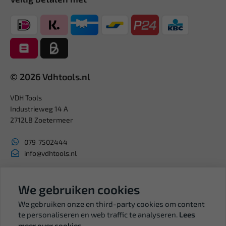
© 2026 Vdhtools.nl
VDH Tools
Industrieweg 14 A
2712LB Zoetermeer
079-7502444
info@vdhtools.nl
KVK: 27327513
BTW: NL819958657B01
We gebruiken cookies
We gebruiken onze en third-party cookies om content
te personaliseren en web traffic te analyseren.
Lees
meer over cookies