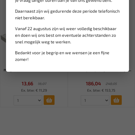
je vraag langer duren dan je van ons gewend bent.
Daarnaast zijn wij gedurende deze periode telefonisch
niet bereikbaar.
Vanaf 22 augustus zijn wij weer volledig beschikbaar
en doen wij ons best om eventuele achterstanden zo
snel mogelijk weg te werken.
Bedankt voor je begrip en we wensen je een fijne
Leverbaar
Leverbaar
zomer!
BGS Gereedschaprekje
RODAC Vloerstandaard voor
magnetisch 500 mm BGS-3006
bandenpomp (RQN2017) RQN...
13,66
186,04
16,07
248,05
Ex. btw: € 11,29
Ex. btw: € 153,75