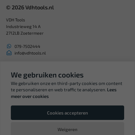
© 2026 Vdhtools.nl
VDH Tools
Industrieweg 14 A
2712LB Zoetermeer
079-7502444
info@vdhtools.nl
KVK: 27327513
We gebruiken cookies
BTW: NL819958657B01
We gebruiken onze en third-party cookies om content
te personaliseren en web traffic te analyseren.
Lees
meer over cookies
Volg ons
Cookies accepteren
Weigeren
© Copyright VDH Tools 2026 - een webshop van