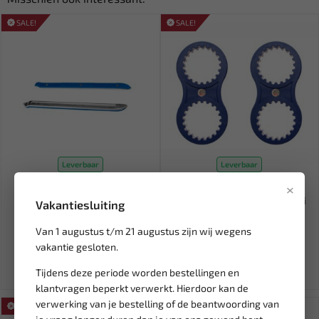
SALE!
SALE!
Leverbaar
Leverbaar
×
WEBER TOOLS Bandenijzer
BGS Nokkenastandwiel
500 mm met
blokkeergereedschap Ducati
Vakantiesluiting
kunststofbesche...
2-...
Van 1 augustus t/m 21 augustus zijn wij wegens
21,50
29,99
25,29
35,28
vakantie gesloten.
Ex. btw: € 17,77
Ex. btw: € 24,79
Tijdens deze periode worden bestellingen en
klantvragen beperkt verwerkt. Hierdoor kan de
verwerking van je bestelling of de beantwoording van
SALE!
SALE!