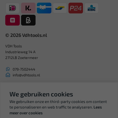
© 2026 Vdhtools.nl
VDH Tools
Industrieweg 14 A
2712LB Zoetermeer
079-7502444
info@vdhtools.nl
KVK: 27327513
BTW: NL819958657B01
We gebruiken cookies
We gebruiken onze en third-party cookies om content
te personaliseren en web traffic te analyseren.
Lees
meer over cookies
Volg ons