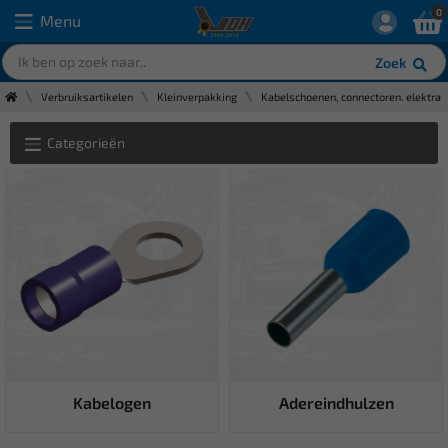
0
Menu
Zoek
Verbruiksartikelen
Kleinverpakking
Kabelschoenen, connectoren. elektra
Categorieën
Kabelogen
Adereindhulzen