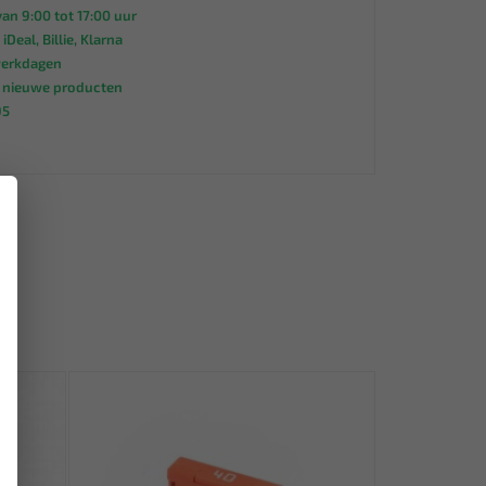
an 9:00 tot 17:00 uur
 iDeal, Billie, Klarna
werkdagen
s nieuwe producten
95
×