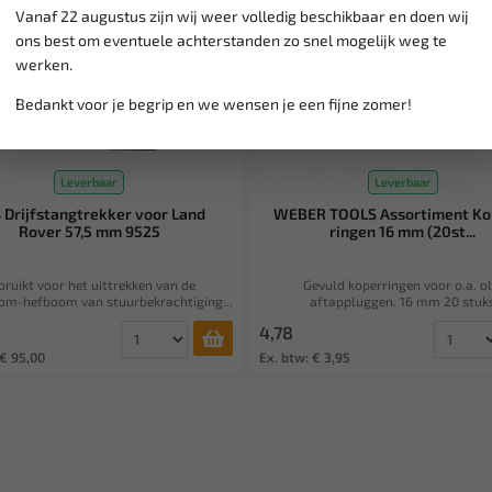
Vanaf 22 augustus zijn wij weer volledig beschikbaar en doen wij
ons best om eventuele achterstanden zo snel mogelijk weg te
werken.
Bedankt voor je begrip en we wensen je een fijne zomer!
Leverbaar
Leverbaar
 Drijfstangtrekker voor Land
WEBER TOOLS Assortiment Ko
Rover 57,5 mm 9525
ringen 16 mm (20st...
bruikt voor het uittrekken van de
Gevuld koperringen voor o.a. ol
om-hefboom van stuurbekrachtiging...
aftappluggen. 16 mm 20 stuk
4,78
 € 95,00
Ex. btw: € 3,95