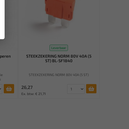
Leverbaar
peren
STEEKZEKERING NORM 80V 40A (5
ST) BL-SF1840
ie
STEEKZEKERING NORM 80V 40A (5 ST)
s
26,27
Ex. btw: € 21,71