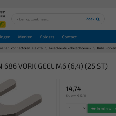
Zoek
ingen
Merken
Folders
Contact
oenen, connectoren. elektra
Geïsoleerde kabelschoenen
Kabelvorke
686 VORK GEEL M6 (6,4) (25 ST)
14,74
Ex. btw: € 12,18
In mijn wi