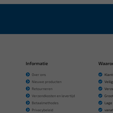
Informatie
Waaro
Over ons
Klant
Nieuwe producten
Veili
Retourneren
Verze
Verzendkosten en levertijd
Groot
Betaalmethodes
Lage 
Privacybeleid
vanaf