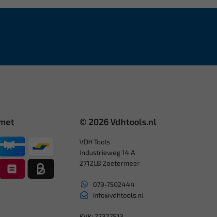
 met
© 2026 Vdhtools.nl
VDH Tools
Industrieweg 14 A
2712LB Zoetermeer
079-7502444
info@vdhtools.nl
KVK: 27327513