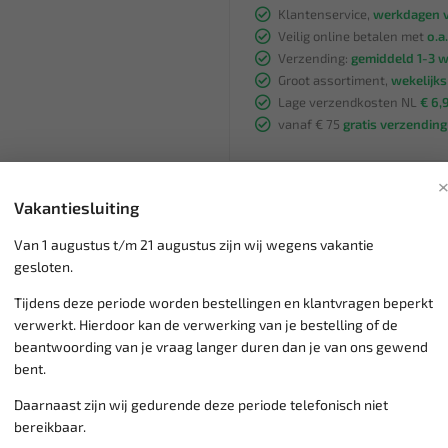
Klantenservice,
werkdagen v
Veilig online betalen met
o.a.
Verzending:
gemiddeld 1-3 
Groot assortiment,
wekelijk
Lage verzendkosten NL
€ 6,
vanaf € 75
gratis verzending
Vakantiesluiting
Van 1 augustus t/m 21 augustus zijn wij wegens vakantie
gesloten.
Tijdens deze periode worden bestellingen en klantvragen beperkt
verwerkt. Hierdoor kan de verwerking van je bestelling of de
beantwoording van je vraag langer duren dan je van ons gewend
bent.
Daarnaast zijn wij gedurende deze periode telefonisch niet
bereikbaar.