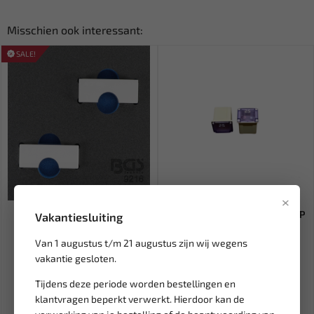
Misschien ook interessant:
SALE!
Leverbaar
Leverbaar
×
BGS Tooltray
LB Tools Zekering type JAP-JLP
Vakantiesluiting
nokkenasvergrendeling Alfa
25A 58V (2st) LB122...
Romeo 147...
Van 1 augustus t/m 21 augustus zijn wij wegens
vakantie gesloten.
62,05
13,95
73,00
Ex. btw: € 51,28
Ex. btw: € 11,53
Tijdens deze periode worden bestellingen en
klantvragen beperkt verwerkt. Hierdoor kan de