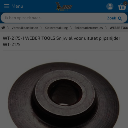
0
Menu
Zoek
Verbruiksartikelen
Kleinverpakking
Snijdraad en mesjes
WEBER TOOLS 
WT-2175-1 WEBER TOOLS Snijwiel voor uitlaat pijpsnijder
WT-2175