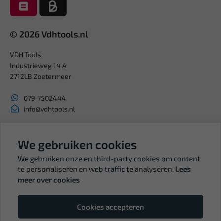
© 2026 Vdhtools.nl
VDH Tools
Industrieweg 14 A
2712LB Zoetermeer
079-7502444
info@vdhtools.nl
KVK: 27327513
BTW: NL819958657B01
We gebruiken cookies
We gebruiken onze en third-party cookies om content
te personaliseren en web traffic te analyseren.
Lees
meer over cookies
Volg ons
Cookies accepteren