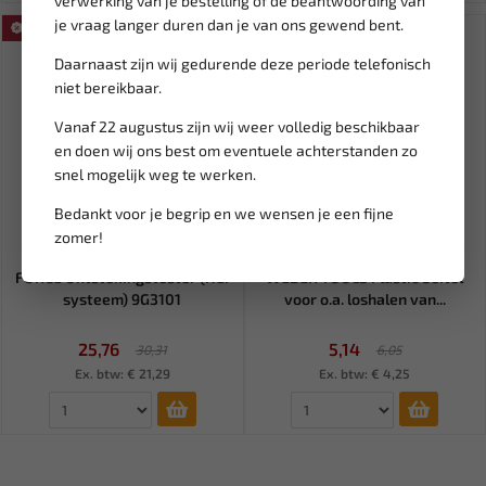
verwerking van je bestelling of de beantwoording van
je vraag langer duren dan je van ons gewend bent.
SALE!
SALE!
Daarnaast zijn wij gedurende deze periode telefonisch
niet bereikbaar.
Vanaf 22 augustus zijn wij weer volledig beschikbaar
en doen wij ons best om eventuele achterstanden zo
snel mogelijk weg te werken.
Bedankt voor je begrip en we wensen je een fijne
zomer!
Leverbaar
Leverbaar
FORCE Ontstekingstester (HEI
WEBER TOOLS Plastic beitel
systeem) 9G3101
voor o.a. loshalen van...
25,76
5,14
30,31
6,05
Ex. btw: € 21,29
Ex. btw: € 4,25