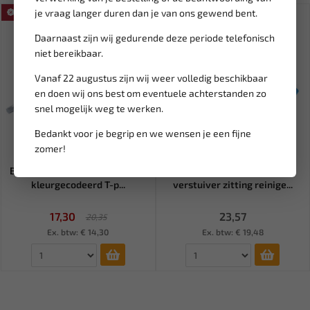
je vraag langer duren dan je van ons gewend bent.
SALE!
Daarnaast zijn wij gedurende deze periode telefonisch
niet bereikbaar.
Vanaf 22 augustus zijn wij weer volledig beschikbaar
en doen wij ons best om eventuele achterstanden zo
snel mogelijk weg te werken.
Bedankt voor je begrip en we wensen je een fijne
zomer!
Leverbaar
Leverbaar
BGS Stiftsleutel set extra lang
SATRA Diesel injector /
kleurgecodeerd T-p...
verstuiver zitting reinige...
17,30
23,57
20,35
Ex. btw: € 14,30
Ex. btw: € 19,48