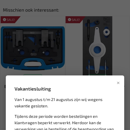
Misschien ook interessant:
SALE!
SALE!
Leverbaar
Leverbaar
×
BGS Timingset voor BMW N20
BGS Tooltray trillingsdemper
Vakantiesluiting
/ N26 - 62637 62637
VAG 1.8 & 2.0 TFSI 96...
Van 1 augustus t/m 21 augustus zijn wij wegens
305,00
199,65
vakantie gesloten.
377,51
232,28
Ex. btw: € 252,07
Ex. btw: € 165,00
Tijdens deze periode worden bestellingen en
klantvragen beperkt verwerkt. Hierdoor kan de
verwerking van je bestelling of de beantwoording van