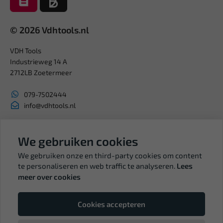
© 2026 Vdhtools.nl
VDH Tools
Industrieweg 14 A
2712LB Zoetermeer
079-7502444
info@vdhtools.nl
KVK: 27327513
We gebruiken cookies
BTW: NL819958657B01
We gebruiken onze en third-party cookies om content
te personaliseren en web traffic te analyseren.
Lees
meer over cookies
Volg ons
Cookies accepteren