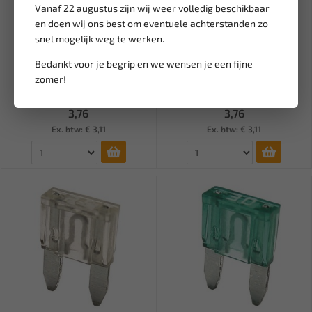
Vanaf 22 augustus zijn wij weer volledig beschikbaar
en doen wij ons best om eventuele achterstanden zo
snel mogelijk weg te werken.
Leverbaar
Leverbaar
Bedankt voor je begrip en we wensen je een fijne
STEEKZEKERING MINI 15A
STEEKZEKERING MINI 20A
zomer!
(5ST) BL-SF7015
(5ST) BL-SF7020
3,76
3,76
Ex. btw: € 3,11
Ex. btw: € 3,11