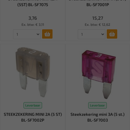
(5ST) BL-SF7075
BL-SF7001P
3,76
15,27
Ex. btw: € 3,11
Ex. btw: € 12,62
Leverbaar
Leverbaar
STEEKZEKERING MINI 2A (5 ST)
Steekzekering mini 3A (5 st.)
BL-SF7002P
BL-SF7003