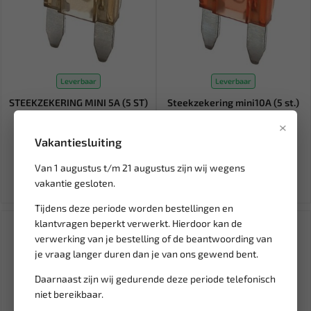
Leverbaar
Leverbaar
STEEKZEKERING MINI 5A (5 ST)
Steekzekering mini10A (5 st.)
BL-SF7005
BL-SF7010
×
Vakantiesluiting
3,76
3,76
Ex. btw: € 3,11
Ex. btw: € 3,11
Van 1 augustus t/m 21 augustus zijn wij wegens
vakantie gesloten.
Tijdens deze periode worden bestellingen en
klantvragen beperkt verwerkt. Hierdoor kan de
verwerking van je bestelling of de beantwoording van
je vraag langer duren dan je van ons gewend bent.
Daarnaast zijn wij gedurende deze periode telefonisch
niet bereikbaar.