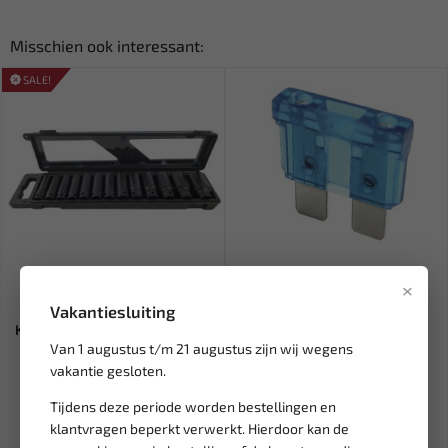
Misschien ook interessant:
SALE!
Leverbaar
Leverbaar
×
WEBER TOOLS 1/2''
STEEKZEKERING NORM 15A
Vakantiesluiting
Krachtdoppen set 13 delig (12-
(5ST) BL-SF1015
Van 1 augustus t/m 21 augustus zijn wij wegens
ka...
vakantie gesloten.
41,04
3,76
48,28
Ex. btw: € 33,92
Ex. btw: € 3,11
Tijdens deze periode worden bestellingen en
klantvragen beperkt verwerkt. Hierdoor kan de