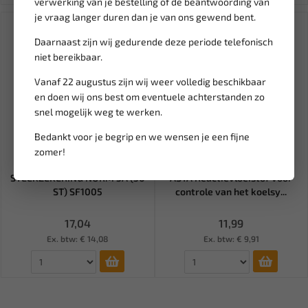
verwerking van je bestelling of de beantwoording van
je vraag langer duren dan je van ons gewend bent.
Daarnaast zijn wij gedurende deze periode telefonisch
niet bereikbaar.
Vanaf 22 augustus zijn wij weer volledig beschikbaar
en doen wij ons best om eventuele achterstanden zo
snel mogelijk weg te werken.
Bedankt voor je begrip en we wensen je een fijne
zomer!
Leverbaar
Leverbaar
STEEKZEKERING NORM 5A (50
ASTA Reactievloeistof voor
ST) SF1005
controle van het koelsy...
17,04
11,99
Ex. btw: € 14,08
Ex. btw: € 9,91