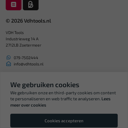
© 2026 Vdhtools.nl
VDH Tools
Industrieweg 14 A
2712LB Zoetermeer
079-7502444
info@vdhtools.nl
KVK: 27327513
BTW: NL819958657B01
We gebruiken cookies
We gebruiken onze en third-party cookies om content
te personaliseren en web traffic te analyseren.
Lees
meer over cookies
Volg ons
Cookies accepteren