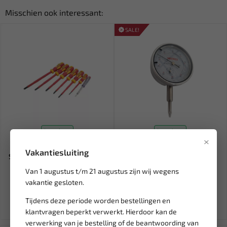
Misschien ook interessant:
SALE!
Leverbaar
Leverbaar
×
WEBER TOOLS Geïsoleerde
WEBER TOOLS Meetklokje
Vakantiesluiting
Schroevendraaierset VDE 7-...
voor BDP WT-2551
Van 1 augustus t/m 21 augustus zijn wij wegens
18,09
18,41
21,66
vakantie gesloten.
Ex. btw: € 14,95
Ex. btw: € 15,21
Tijdens deze periode worden bestellingen en
klantvragen beperkt verwerkt. Hierdoor kan de
verwerking van je bestelling of de beantwoording van