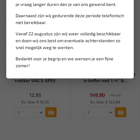
SALE!
je vraag langer duren dan je van ons gewend bent.
Daarnaast zijn wij gedurende deze periode telefonisch
niet bereikbaar.
Vanaf 22 augustus zijn wij weer volledig beschikbaar
en doen wij ons best om eventuele achterstanden zo
snel mogelijk weg te werken.
Bedankt voor je begrip en we wensen je een fijne
Leverbaar
Leverbaar
zomer!
SATRA Ontstekingskabel
FORCE Combinatie doppen set
trekker VAG S-XPSV
in koffer met 1/4'' &...
12,95
149,90
176,36
Ex. btw: € 10,70
Ex. btw: € 123,89