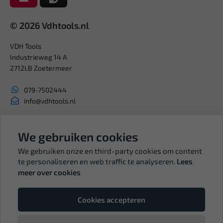
© 2026 Vdhtools.nl
VDH Tools
Industrieweg 14 A
2712LB Zoetermeer
079-7502444
info@vdhtools.nl
KVK: 27327513
We gebruiken cookies
BTW: NL819958657B01
We gebruiken onze en third-party cookies om content
te personaliseren en web traffic te analyseren.
Lees
meer over cookies
Volg ons
Cookies accepteren