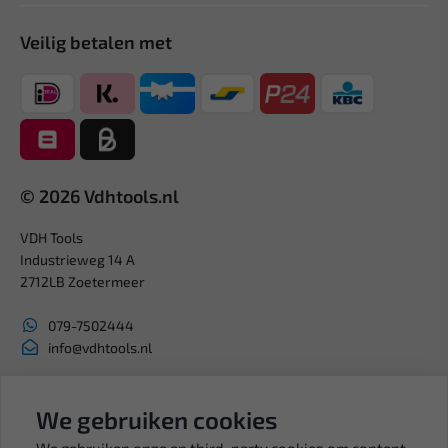
Veilig betalen met
© 2026 Vdhtools.nl
VDH Tools
Industrieweg 14 A
2712LB Zoetermeer
079-7502444
info@vdhtools.nl
KVK: 27327513
BTW: NL819958657B01
We gebruiken cookies