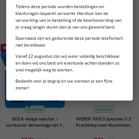
Reiniger / Motor Treatment
O-STRIP 100A (5 ST)...
Tijdens deze periode worden bestellingen en
B...
klantvragen beperkt verwerkt. Hierdoor kan de
26,49
4,95
31,17
verwerking van je bestelling of de beantwoording van
Ex. btw: € 21,90
Ex. btw: € 4,09
je vraag langer duren dan je van ons gewend bent.
Daarnaast zijn wij gedurende deze periode telefonisch
niet bereikbaar.
SALE!
SALE!
Vanaf 22 augustus zijn wij weer volledig beschikbaar
en doen wij ons best om eventuele achterstanden zo
snel mogelijk weg te werken.
Bedankt voor je begrip en we wensen je een fijne
zomer!
Leverbaar
Leverbaar
BGS 6-delige injector /
WEBER TOOLS Speciale 1/2"
verstuiver demontage set 7...
Krachtdop voor Aluminium...