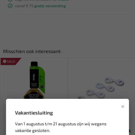
vanaf € 75
gratis verzending
Misschien ook interessant:
SALE!
×
Vakantiesluiting
Leverbaar
Leverbaar
Van 1 augustus t/m 21 augustus zijn wij wegens
vakantie gesloten.
5in1 Brandstofsysteem
LB Tools Zekering smeltstrook