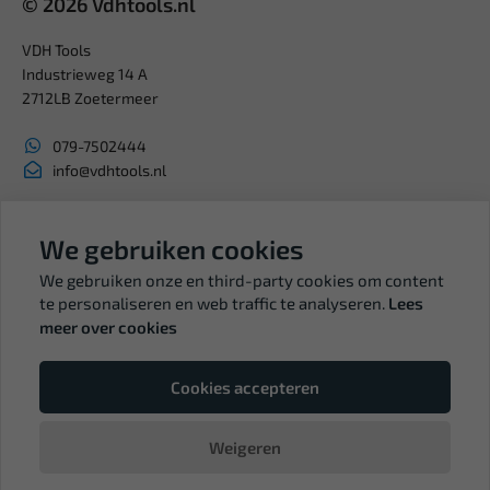
© 2026 Vdhtools.nl
VDH Tools
Industrieweg 14 A
2712LB Zoetermeer
079-7502444
info@vdhtools.nl
KVK: 27327513
BTW: NL819958657B01
We gebruiken cookies
We gebruiken onze en third-party cookies om content
te personaliseren en web traffic te analyseren.
Lees
meer over cookies
Volg ons
Cookies accepteren
Weigeren
© Copyright VDH Tools 2026 - een webshop van