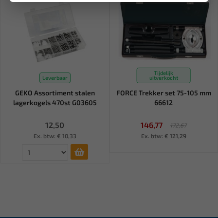
Tijdelijk
Leverbaar
uitverkocht
GEKO Assortiment stalen
FORCE Trekker set 75-105 mm
lagerkogels 470st G03605
66612
12,50
146,77
172,67
Ex. btw: € 10,33
Ex. btw: € 121,29