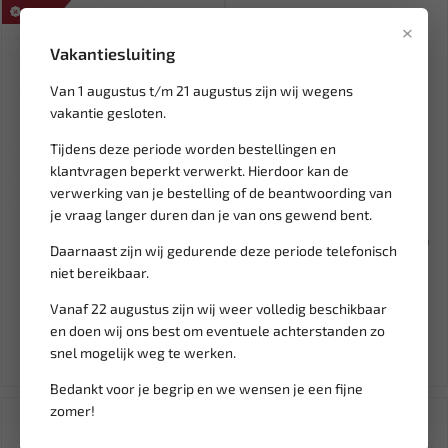
SALE!
×
Vakantiesluiting
Van 1 augustus t/m 21 augustus zijn wij wegens
vakantie gesloten.
Tijdens deze periode worden bestellingen en
klantvragen beperkt verwerkt. Hierdoor kan de
verwerking van je bestelling of de beantwoording van
Leverbaar
Leverbaar
je vraag langer duren dan je van ons gewend bent.
FORCE Oliefilter dop 73 mm,
Steekzekering mini 3A (5 st.)
Daarnaast zijn wij gedurende deze periode telefonisch
30-kant GM / Ford 6317...
BL-SF7003
niet bereikbaar.
11,26
4,15
Vanaf 22 augustus zijn wij weer volledig beschikbaar
13,25
en doen wij ons best om eventuele achterstanden zo
Ex. btw: € 9,31
Ex. btw: € 3,43
snel mogelijk weg te werken.
Bedankt voor je begrip en we wensen je een fijne
zomer!
SALE!