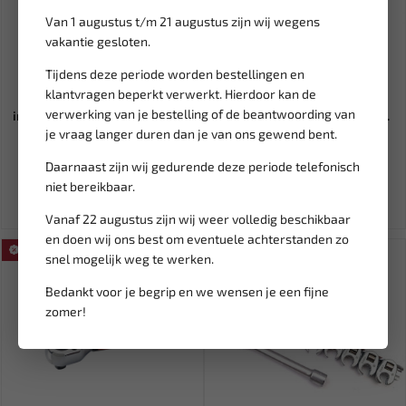
Van 1 augustus t/m 21 augustus zijn wij wegens
vakantie gesloten.
Leverbaar
Leverbaar
Tijdens deze periode worden bestellingen en
klantvragen beperkt verwerkt. Hierdoor kan de
MECLUBE Remontluchter
FORCE 3/8'' 12-kant dop
verwerking van je bestelling of de beantwoording van
inclusief adapters ML 080-17...
geïsoleerd 14 mm 100V VDE...
je vraag langer duren dan je van ons gewend bent.
665,38
16,40
19,30
Daarnaast zijn wij gedurende deze periode telefonisch
Ex. btw: € 549,90
Ex. btw: € 13,56
niet bereikbaar.
Vanaf 22 augustus zijn wij weer volledig beschikbaar
en doen wij ons best om eventuele achterstanden zo
SALE!
SALE!
snel mogelijk weg te werken.
Bedankt voor je begrip en we wensen je een fijne
zomer!