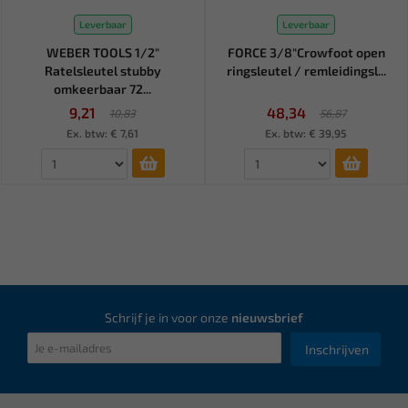
Leverbaar
Leverbaar
WEBER TOOLS 1/2"
FORCE 3/8"Crowfoot open
Ratelsleutel stubby
ringsleutel / remleidingsl...
omkeerbaar 72...
9,21
48,34
10,83
56,87
Ex. btw: € 7,61
Ex. btw: € 39,95
Schrijf je in voor onze
nieuwsbrief
Inschrijven