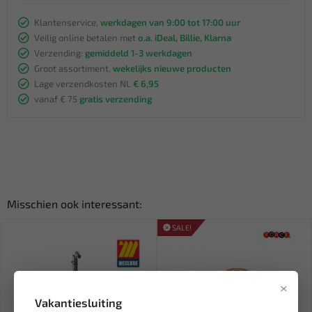
Klantenservice,
werkdagen van 9:00 tot 17:00 uur
Veilig online betalen met
o.a. iDeal, Billie, Klarna
Verzending:
gemiddeld 1-3 werkdagen
Groot assortiment,
wekelijks nieuwe producten
Lage verzendkosten NL
€ 6,95
vanaf € 75
gratis verzending
Misschien ook interessant:
SALE!
×
Vakantiesluiting