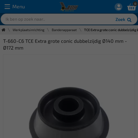
0
Menu
Zoek
Werkplaatsinrichting
Bandenapparaat
TCE Extra grote conic dubbelzijdi
T-660-C6 TCE Extra grote conic dubbelzijdig Ø140 mm -
Ø172 mm