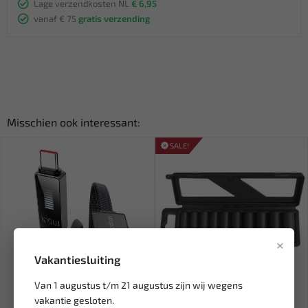
Lage verzendkosten NL
€ 6,95
vanaf € 75
gratis verzending
Misschien ook interessant:
SALE!
×
Vakantiesluiting
Leverbaar
Leverbaar
Van 1 augustus t/m 21 augustus zijn wij wegens
vakantie gesloten.
MCDODO Laadkabel USB to
WEBER TOOLS 1/2'' Lange