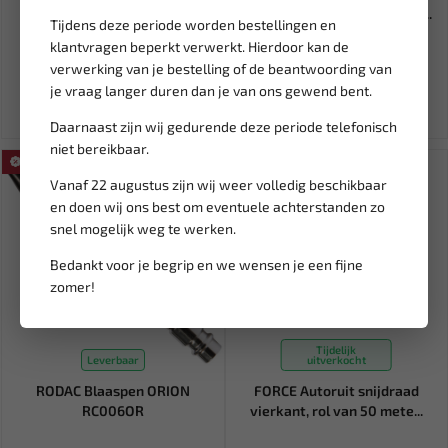
USB-C met display 1.2m CA-...
extra dunne krachtdoppen 1...
Tijdens deze periode worden bestellingen en
klantvragen beperkt verwerkt. Hierdoor kan de
8,95
26,64
31,34
verwerking van je bestelling of de beantwoording van
Ex. btw: € 7,40
Ex. btw: € 22,01
je vraag langer duren dan je van ons gewend bent.
Daarnaast zijn wij gedurende deze periode telefonisch
niet bereikbaar.
SALE!
SALE!
Vanaf 22 augustus zijn wij weer volledig beschikbaar
en doen wij ons best om eventuele achterstanden zo
snel mogelijk weg te werken.
Bedankt voor je begrip en we wensen je een fijne
zomer!
Tijdelijk
Leverbaar
uitverkocht
RODAC Blaaspen ORION
FORCE Autoruit snijdraad
RC006OR
vierkant, rol van 50 mete...