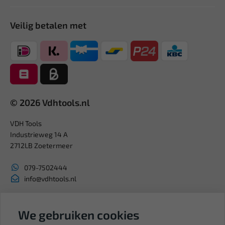
Veilig betalen met
© 2026 Vdhtools.nl
VDH Tools
Industrieweg 14 A
2712LB Zoetermeer
079-7502444
info@vdhtools.nl
KVK: 27327513
BTW: NL819958657B01
We gebruiken cookies