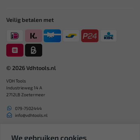
Veilig betalen met
© 2026 Vdhtools.nl
VDH Tools
Industrieweg 14 A
2712LB Zoetermeer
079-7502444
info@vdhtools.nl
KVK: 27327513
BTW: NL819958657B01
We gebruiken cookies