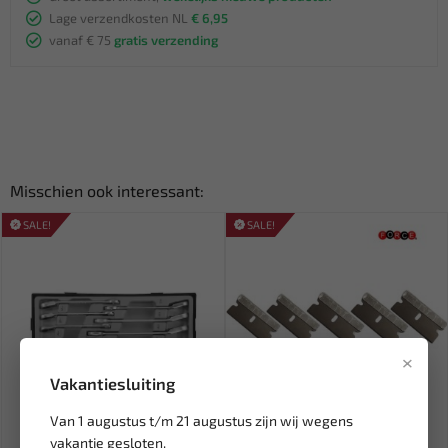
Lage verzendkosten NL
€ 6,95
vanaf € 75
gratis verzending
Misschien ook interessant:
SALE!
SALE!
×
Vakantiesluiting
Van 1 augustus t/m 21 augustus zijn wij wegens
Leverbaar
Leverbaar
vakantie gesloten.