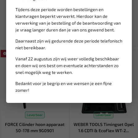
FORCE steek-ratelsleutelset
FORCE Mesjes voor
omkeerbaar SAE 8 delig...
glasschraper (5 st) 9U2101-B
Tijdens deze periode worden bestellingen en
klantvragen beperkt verwerkt. Hierdoor kan de
153,66
4,27
180,77
5,02
verwerking van je bestelling of de beantwoording van
Ex. btw: € 126,99
Ex. btw: € 3,53
je vraag langer duren dan je van ons gewend bent.
Daarnaast zijn wij gedurende deze periode telefonisch
niet bereikbaar.
SALE!
SALE!
Vanaf 22 augustus zijn wij weer volledig beschikbaar
en doen wij ons best om eventuele achterstanden zo
snel mogelijk weg te werken.
Bedankt voor je begrip en we wensen je een fijne
zomer!
Leverbaar
Leverbaar
FORCE Cilinder hoon apparaat
WEBER TOOLS Timingset Opel
50-178 mm 9G0901
1.6 CDTI & EcoFlex WT-2...