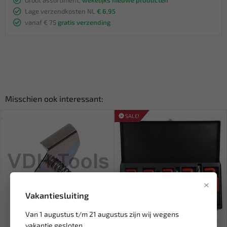
Lage verzendkosten NL
€ 6,95
vanaf € 75
gratis verzending
Misschien ook interessant:
SALE!
×
Vakantiesluiting
Van 1 augustus t/m 21 augustus zijn wij wegens
Leverbaar
Leverbaar
vakantie gesloten.