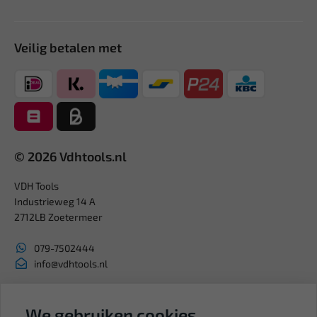
Veilig betalen met
© 2026 Vdhtools.nl
VDH Tools
Industrieweg 14 A
2712LB Zoetermeer
079-7502444
info@vdhtools.nl
KVK: 27327513
BTW: NL819958657B01
We gebruiken cookies