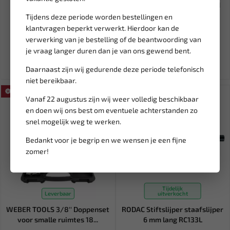
GoJak Houder stopplaat met
WEBER TOOLS Schroefdraad
veer GJ2027
Reparatie set M5 t/m M12...
Tijdens deze periode worden bestellingen en
klantvragen beperkt verwerkt. Hierdoor kan de
14,34
61,61
verwerking van je bestelling of de beantwoording van
72,48
je vraag langer duren dan je van ons gewend bent.
Ex. btw: € 11,85
Ex. btw: € 50,92
Daarnaast zijn wij gedurende deze periode telefonisch
niet bereikbaar.
SALE!
SALE!
Vanaf 22 augustus zijn wij weer volledig beschikbaar
en doen wij ons best om eventuele achterstanden zo
snel mogelijk weg te werken.
Bedankt voor je begrip en we wensen je een fijne
zomer!
Tijdelijk
Leverbaar
uitverkocht
WEBER TOOLS 3/8'' Doppenset
RODAC Stiftslijper staafslijper
voor smalle ruimtes 18...
6 mm lang RC133L