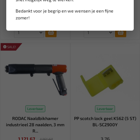
48V 250A (1 st.) BL-S...
Blindklinkmoeren M6 (10 st)
WT-1336-M6
Bedankt voor je begrip en we wensen je een fijne
26,77
1,21
zomer!
Ex. btw: € 22,12
Ex. btw: € 1,00
SALE!
Leverbaar
Leverbaar
RODAC Naaldbikhamer
PP scotch lock geel K562 (5 ST)
industrieel 28 naalden, 3 mm
BL-SC2900Y
R...
1.121,67
3,76
1.161,60