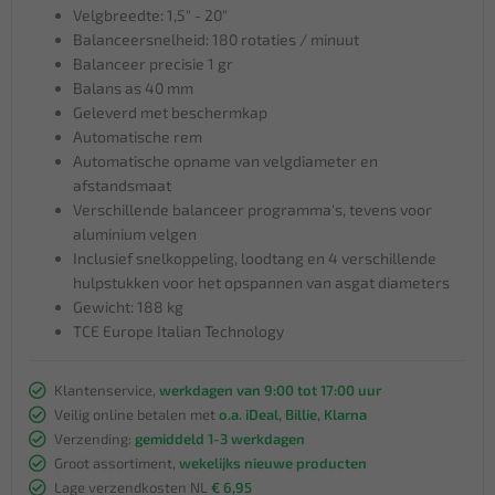
Velgbreedte: 1,5" - 20"
Balanceersnelheid: 180 rotaties / minuut
Balanceer precisie 1 gr
Balans as 40 mm
Geleverd met beschermkap
Automatische rem
Automatische opname van velgdiameter en
afstandsmaat
Verschillende balanceer programma's, tevens voor
aluminium velgen
Inclusief snelkoppeling, loodtang en 4 verschillende
hulpstukken voor het opspannen van asgat diameters
Gewicht: 188 kg
TCE Europe Italian Technology
Klantenservice,
werkdagen van 9:00 tot 17:00 uur
Veilig online betalen met
o.a. iDeal, Billie, Klarna
Verzending:
gemiddeld 1-3 werkdagen
Groot assortiment,
wekelijks nieuwe producten
Lage verzendkosten NL
€ 6,95