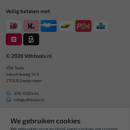
Veilig betalen met
© 2026 Vdhtools.nl
VDH Tools
Industrieweg 14 A
2712LB Zoetermeer
079-7502444
info@vdhtools.nl
KVK: 27327513
BTW: NL819958657B01
We gebruiken cookies
We gebruiken onze en third-party cookies om content