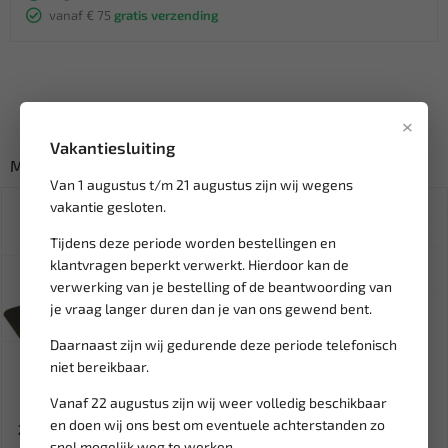
vanaf € 75
gratis verzending
×
Vakantiesluiting
Misschien ook interessant:
Van 1 augustus t/m 21 augustus zijn wij wegens
vakantie gesloten.
Tijdens deze periode worden bestellingen en
klantvragen beperkt verwerkt. Hierdoor kan de
verwerking van je bestelling of de beantwoording van
je vraag langer duren dan je van ons gewend bent.
Daarnaast zijn wij gedurende deze periode telefonisch
niet bereikbaar.
Leverbaar
Leverbaar
Vanaf 22 augustus zijn wij weer volledig beschikbaar
en doen wij ons best om eventuele achterstanden zo
Zekering smeltstrook G-strip
WEBER TOOLS
snel mogelijk weg te werken.