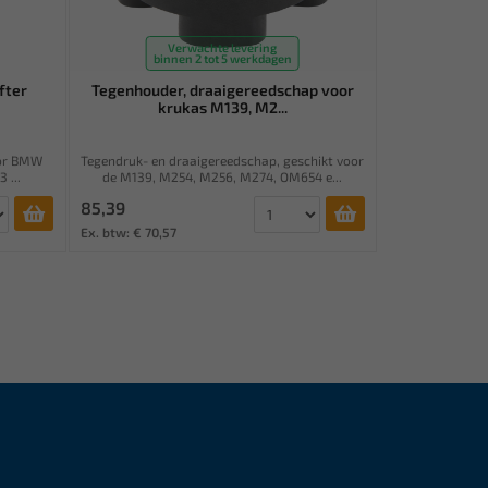
Verwachte levering
binnen 2 tot 5 werkdagen
fter
Tegenhouder, draaigereedschap voor
krukas M139, M2...
oor BMW
Tegendruk- en draaigereedschap, geschikt voor
 ...
de M139, M254, M256, M274, OM654 e...
85,39
Ex. btw: € 70,57