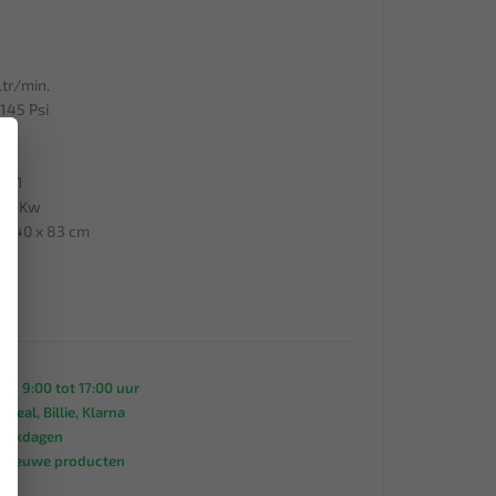
tr/min.
145 Psi
×
Ph 1
1,5 Kw
 x 40 x 83 cm
an 9:00 tot 17:00 uur
 iDeal, Billie, Klarna
werkdagen
s nieuwe producten
95