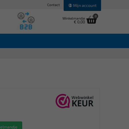
Contact
Mijn account
0
Winkelmandje
€ 0,00
nkelmandje