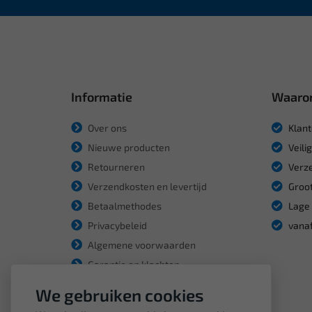
Informatie
Waaro
Over ons
Klant
Nieuwe producten
Veili
Retourneren
Verze
Verzendkosten en levertijd
Groot
Betaalmethodes
Lage 
Privacybeleid
vanaf
Algemene voorwaarden
Garantie en klachten
We gebruiken cookies