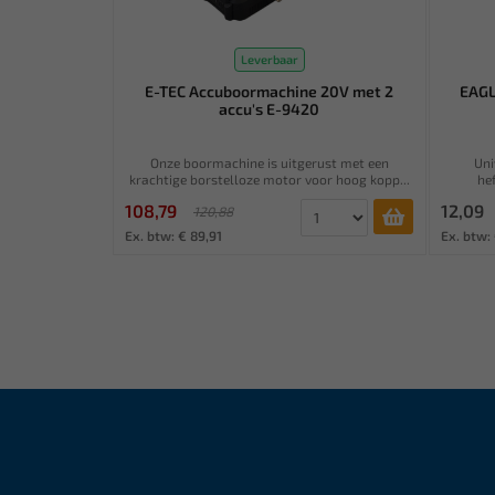
Leverbaar
E-TEC Accuboormachine 20V met 2
EAGL
accu's E-9420
Onze boormachine is uitgerust met een
Uni
krachtige borstelloze motor voor hoog kopp...
he
108,79
12,09
120,88
Ex. btw: € 89,91
Ex. btw: