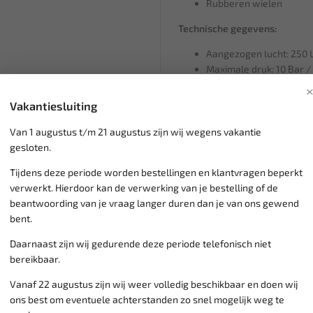
Rubberen wielen
Technische gegevens:
Aangezogen lucht: 250 L
Maximale druk: 10 Bar / 
Tankinhoud: 100 Ltr
Cilinder - stappen: 2/1
Vakantiesluiting
Voltage: 230V / Hz 50 / 
Motorvermogen: 2 PK / 
Van 1 augustus t/m 21 augustus zijn wij wegens vakantie
Afmetingen (LxBxH): 110
gesloten.
Gewicht: 62 kg
Tijdens deze periode worden bestellingen en klantvragen beperkt
verwerkt. Hierdoor kan de verwerking van je bestelling of de
beantwoording van je vraag langer duren dan je van ons gewend
bent.
Daarnaast zijn wij gedurende deze periode telefonisch niet
Klantenservice,
werkdagen v
bereikbaar.
Veilig online betalen met
o.a.
Verzending:
gemiddeld 1-3 
Vanaf 22 augustus zijn wij weer volledig beschikbaar en doen wij
Groot assortiment,
wekelijk
ons best om eventuele achterstanden zo snel mogelijk weg te
Lage verzendkosten NL
€ 6,