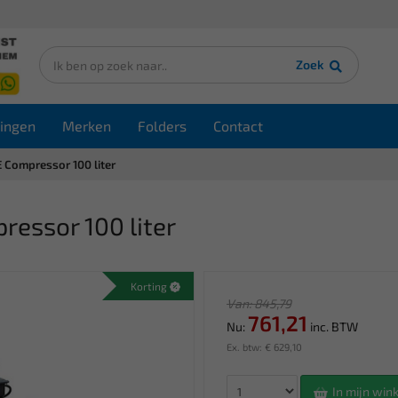
Zoek
ingen
Merken
Folders
Contact
 Compressor 100 liter
essor 100 liter
Korting
Van: 845,79
761,21
Nu:
inc. BTW
Ex. btw: € 629,10
In mijn wi