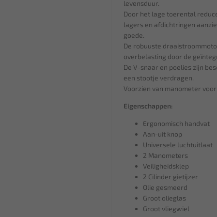
levensduur.
Door het lage toerental reduc
lagers en afdichtringen aanzien
goede.
De robuuste draaistroommotore
overbelasting door de geïnteg
De V-snaar en poelies zijn be
een stootje verdragen.
Voorzien van manometer voor
Eigenschappen:
Ergonomisch handvat
Aan-uit knop
Universele luchtuitlaat
2 Manometers
Veiligheidsklep
2 Cilinder gietijzer
Olie gesmeerd
Groot olieglas
Groot vliegwiel