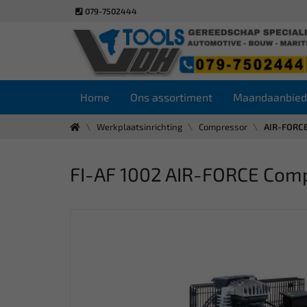
079-7502444
Home
Ons assortiment
Maandaanbied
Werkplaatsinrichting
Compressor
AIR-FORCE
FI-AF 1002 AIR-FORCE Compr