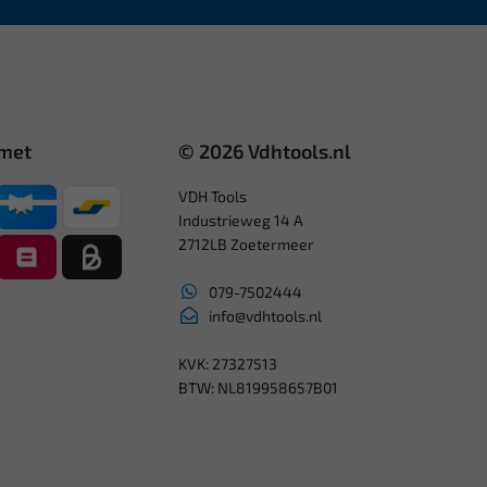
 met
© 2026 Vdhtools.nl
VDH Tools
Industrieweg 14 A
2712LB Zoetermeer
079-7502444
info@vdhtools.nl
KVK: 27327513
BTW: NL819958657B01