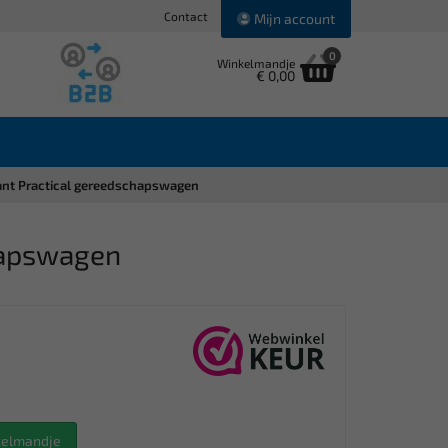
Contact
Mijn account
0
Winkelmandje
€ 0,00
kant Practical gereedschapswagen
chapswagen
nkelmandje