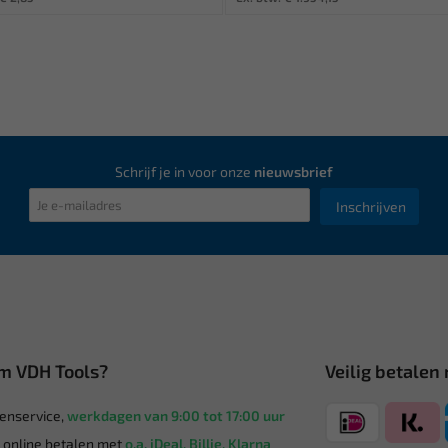
Schrijf je in voor onze
nieuwsbrief
Inschrijven
m VDH Tools?
Veilig betalen
enservice,
werkdagen van 9:00 tot 17:00 uur
g online betalen met
o.a. iDeal, Billie, Klarna