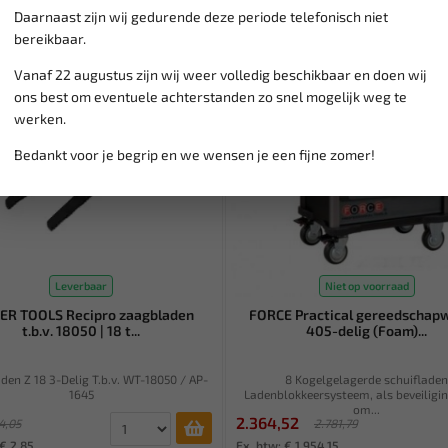
Daarnaast zijn wij gedurende deze periode telefonisch niet
SALE!
bereikbaar.
Vanaf 22 augustus zijn wij weer volledig beschikbaar en doen wij
ons best om eventuele achterstanden zo snel mogelijk weg te
werken.
Bedankt voor je begrip en we wensen je een fijne zomer!
Leverbaar
Niet op voorraad
R TOOLS Recipro zaagbladen
FORCE Practical gereedschap
t.b.v. 18050 | 18 t...
405-delig (Foam)...
en Z 18 3-Delig T.b.v. WT-18050 / AP-
8 Kogelgelagerde schuiflade
1645
Ladenblokkeersysteem, als beveiligi
om...
2.364,52
4,05
2.781,79
 € 2,85
Ex. btw: € 1.954,15