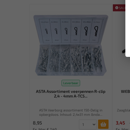
SALE!
Leverbaar
ASTA Assortiment veerpennen R-clip
WEBE
2,4 - 4mm A-TC5...
ASTA Veerborg assortiment 150-Delig in
Zaagblad
opbergdoos. Inhoud: 2,4x31 mm &nda...
8,95
3,45
Ex. btw: € 7,40
Ex. btw: