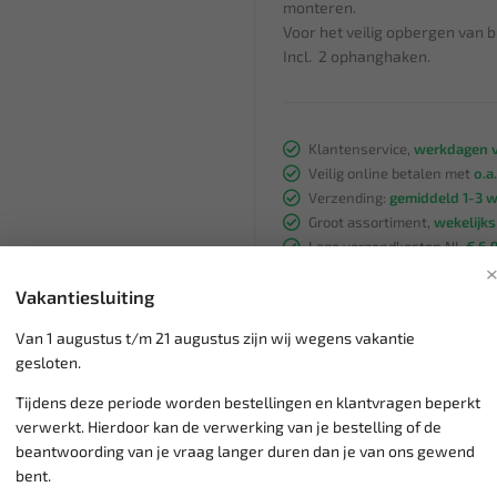
monteren.
Voor het veilig opbergen van b
Incl. 2 ophanghaken.
Klantenservice,
werkdagen v
Veilig online betalen met
o.a.
Verzending:
gemiddeld 1-3 
Groot assortiment,
wekelijk
Lage verzendkosten NL
€ 6,
vanaf € 75
gratis verzending
Vakantiesluiting
Van 1 augustus t/m 21 augustus zijn wij wegens vakantie
gesloten.
Tijdens deze periode worden bestellingen en klantvragen beperkt
verwerkt. Hierdoor kan de verwerking van je bestelling of de
beantwoording van je vraag langer duren dan je van ons gewend
bent.