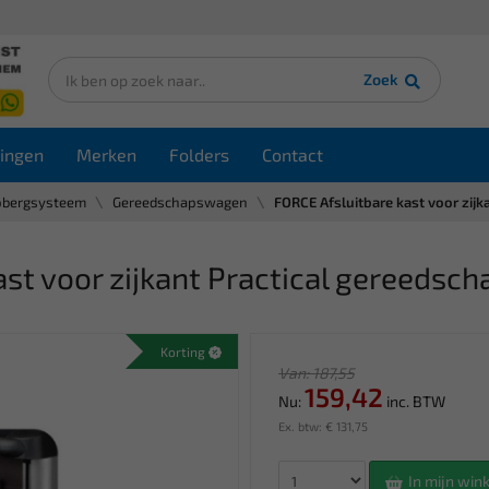
Zoek
ingen
Merken
Folders
Contact
pbergsysteem
Gereedschapswagen
FORCE Afsluitbare kast voor zij
ast voor zijkant Practical gereeds
Korting
Van: 187,55
159,42
Nu:
inc. BTW
Ex. btw: € 131,75
In mijn wi