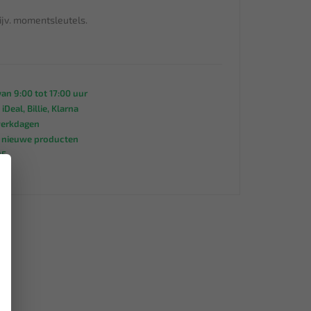
ijv. momentsleutels.
an 9:00 tot 17:00 uur
 iDeal, Billie, Klarna
werkdagen
s nieuwe producten
95
×