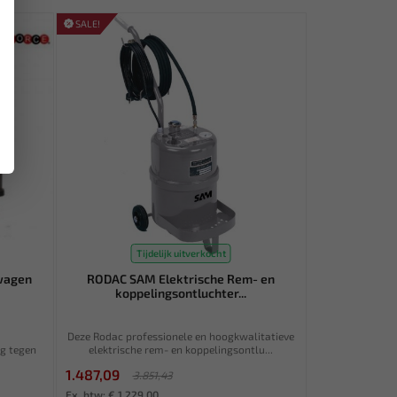
SALE!
Tijdelijk uitverkocht
wagen
RODAC SAM Elektrische Rem- en
koppelingsontluchter...
n
Deze Rodac professionele en hoogkwalitatieve
ng tegen
elektrische rem- en koppelingsontlu...
1.487,09
3.851,43
Ex. btw: € 1.229,00