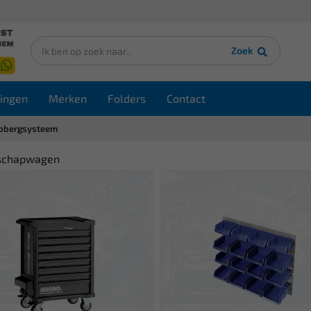
Zoek
ingen
Merken
Folders
Contact
pbergsysteem
schapwagen