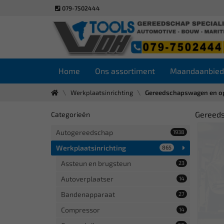
079-7502444
Home
Ons assortiment
Maandaanbied
Werkplaatsinrichting
Gereedschapswagen en o
Gereed
Categorieën
Autogereedschap
1938
Werkplaatsinrichting
865
Assteun en brugsteun
23
Autoverplaatser
14
Bandenapparaat
27
Compressor
14