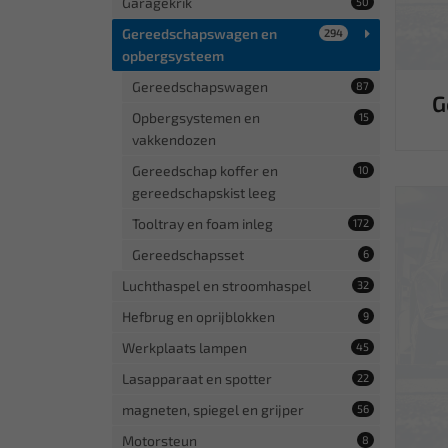
Garagekrik
50
Gereedschapswagen en
294
opbergsysteem
Gereedschapswagen
87
G
Opbergsystemen en
15
vakkendozen
Gereedschap koffer en
10
gereedschapskist leeg
Tooltray en foam inleg
172
Gereedschapsset
6
Luchthaspel en stroomhaspel
32
Hefbrug en oprijblokken
9
Werkplaats lampen
45
Lasapparaat en spotter
22
magneten, spiegel en grijper
56
Motorsteun
8