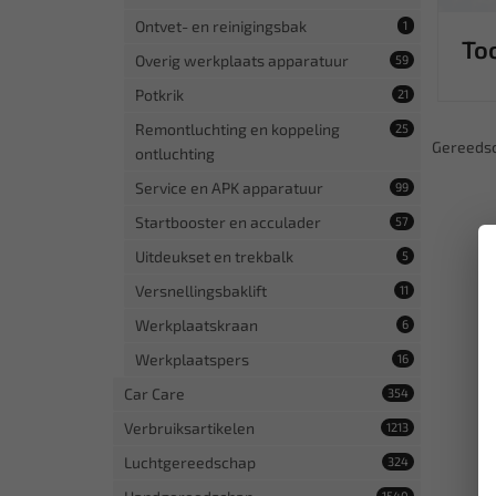
Ontvet- en reinigingsbak
1
Too
Overig werkplaats apparatuur
59
Potkrik
21
Remontluchting en koppeling
25
Gereeds
ontluchting
Service en APK apparatuur
99
Startbooster en acculader
57
Uitdeukset en trekbalk
5
Versnellingsbaklift
11
Werkplaatskraan
6
Werkplaatspers
16
Car Care
354
Verbruiksartikelen
1213
Luchtgereedschap
324
1540