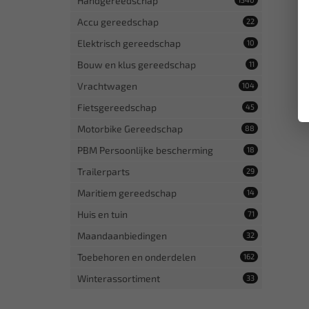
Handgereedschap
Accu gereedschap
22
Elektrisch gereedschap
10
Bouw en klus gereedschap
11
Vrachtwagen
104
Fietsgereedschap
45
Motorbike Gereedschap
88
PBM Persoonlijke bescherming
18
Trailerparts
29
Maritiem gereedschap
14
Huis en tuin
71
Maandaanbiedingen
32
Toebehoren en onderdelen
162
Winterassortiment
33