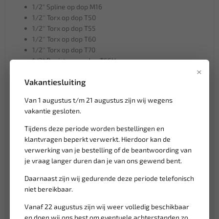
1/2" Spline op dop M16
1/2'' Torx op dop T50
1/2'' Torx op dop T55
1/2'' Torx op dop T60
1/2'' Torx op dop T70
1/2" Resistorx op dop T55H
×
1/2" Resistorx op dop T50H
Vakantiesluiting
1/2" Resistorx op dop T60H
1/2" Resistorx op dop T70H
Van 1 augustus t/m 21 augustus zijn wij wegens
T4248 1/2" Doppenset 24 delig
vakantie gesloten.
1/2'' Dop 8mm
Tijdens deze periode worden bestellingen en
1/2" Dop 9mm
klantvragen beperkt verwerkt. Hierdoor kan de
1/2'' Dop 10mm
verwerking van je bestelling of de beantwoording van
1/2'' Dop 11mm
je vraag langer duren dan je van ons gewend bent.
1/2'' Dop 12mm
Daarnaast zijn wij gedurende deze periode telefonisch
1/2'' Dop 13mm
niet bereikbaar.
1/2'' Dop 14mm
1/2'' Dop 15mm
Vanaf 22 augustus zijn wij weer volledig beschikbaar
1/2'' Dop 16mm
en doen wij ons best om eventuele achterstanden zo