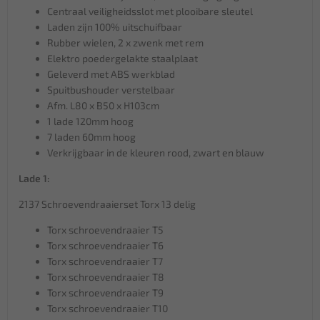
Centraal veiligheidsslot met plooibare sleutel
Laden zijn 100% uitschuifbaar
Rubber wielen, 2 x zwenk met rem
Elektro poedergelakte staalplaat
Geleverd met ABS werkblad
Spuitbushouder verstelbaar
Afm. L80 x B50 x H103cm
1 lade 120mm hoog
7 laden 60mm hoog
Verkrijgbaar in de kleuren rood, zwart en blauw
Lade 1:
2137 Schroevendraaierset Torx 13 delig
Torx schroevendraaier T5
Torx schroevendraaier T6
Torx schroevendraaier T7
Torx schroevendraaier T8
Torx schroevendraaier T9
Torx schroevendraaier T10