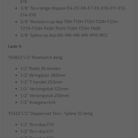
E16
3/8" Torx lange doppen E4-E5-E6-E7-E8-E10-E11-E12-
E14-E16
3/8" Resistorx op dop T8H-T10H-T15H-T20H-T25H-
T27H-T30H-T40H-T45H-T50H-T55H-T60H
3/8" Spline op dop M5-M6-M8-M9-M10-M12
Lade 4:
T40612 1/2" Ratelset 6 delig
1/2" Ratel 36 tanden
1/2" Wringijzer 380mm
1/2'' T hendel 250mm
1/2'' Verlengstuk 125mm
1/2'' Verlengstuk 250mm
1/2'' Kniegewricht
T4322 1/2" Doppenset Torx - Spline 32 delig
1/2" Torx dop E10
1/2" Torx dop E11
1/2" Torx dop E12