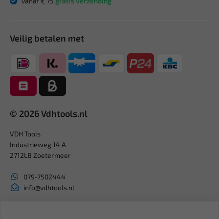
vanaf € 75
gratis verzending
Veilig betalen met
© 2026 Vdhtools.nl
VDH Tools
Industrieweg 14 A
2712LB Zoetermeer
079-7502444
info@vdhtools.nl
KVK: 27327513