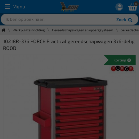
0
Menu
Zoek
Werkplaatsinrichting
Gereedschapswagen en opbergsysteem
Gereedsch
10218R-376 FORCE Practical gereedschapwagen 376-delig
ROOD
Korting