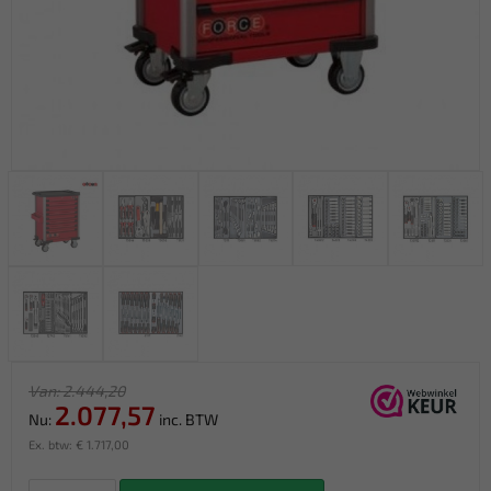
Van: 2.444,20
2.077,57
Nu:
inc. BTW
Ex. btw: € 1.717,00