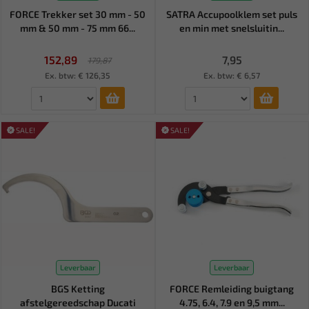
FORCE Trekker set 30 mm - 50
SATRA Accupoolklem set puls
mm & 50 mm - 75 mm 66...
en min met snelsluitin...
152,89
7,95
179,87
Ex. btw: € 126,35
Ex. btw: € 6,57
SALE!
SALE!
Leverbaar
Leverbaar
BGS Ketting
FORCE Remleiding buigtang
afstelgereedschap Ducati
4.75, 6.4, 7.9 en 9,5 mm...