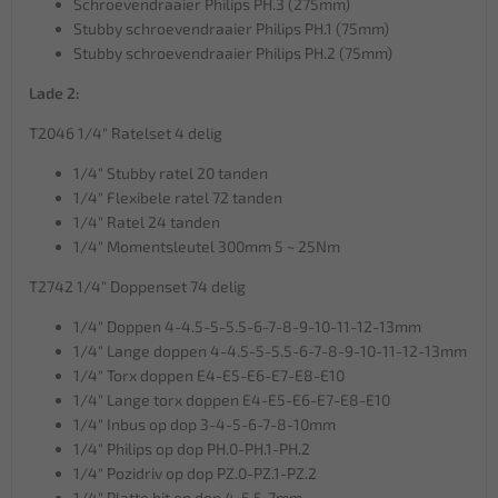
Schroevendraaier Philips PH.3 (275mm)
Stubby schroevendraaier Philips PH.1 (75mm)
Stubby schroevendraaier Philips PH.2 (75mm)
Lade 2:
T2046 1/4" Ratelset 4 delig
1/4" Stubby ratel 20 tanden
1/4" Flexibele ratel 72 tanden
1/4" Ratel 24 tanden
1/4" Momentsleutel 300mm 5 ~ 25Nm
T2742 1/4" Doppenset 74 delig
1/4" Doppen 4-4.5-5-5.5-6-7-8-9-10-11-12-13mm
1/4" Lange doppen 4-4.5-5-5.5-6-7-8-9-10-11-12-13mm
1/4" Torx doppen E4-E5-E6-E7-E8-E10
1/4" Lange torx doppen E4-E5-E6-E7-E8-E10
1/4" Inbus op dop 3-4-5-6-7-8-10mm
1/4" Philips op dop PH.0-PH.1-PH.2
1/4" Pozidriv op dop PZ.0-PZ.1-PZ.2
1/4" Platte bit op dop 4-5.5-7mm