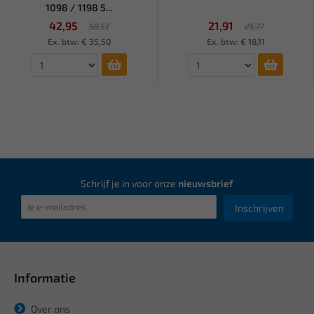
1098 / 1198 5...
42,95
21,91
50,53
25,77
Ex. btw: € 35,50
Ex. btw: € 18,11
Schrijf je in voor onze
nieuwsbrief
Inschrijven
Informatie
Over ons