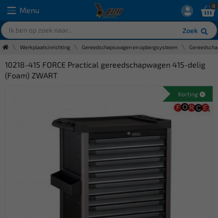
0
Menu
Zoek
Werkplaatsinrichting
Gereedschapswagen en opbergsysteem
Gereedsch
10218-415 FORCE Practical gereedschapwagen 415-delig
(Foam) ZWART
Korting