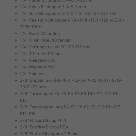
1/4" Inbus Bit doppen 3-4-5-6 mm
1/4" Torx Bit doppen T8-T10-T15-T20-T25-T27-T30
1/4" Resistorx Bit doppen T8H-T10H-T15H-T20H-T25H-
T27H-T30H
1/4" Ratel 20 tanden
1/4" T mini ratel 48 tanden
1/4" Verlengstukken 50-100-150 mm
1/4" T-hendel 115 mm
1/4" Kniegewricht
1/4" Magneet dop
1/4" Spinner
3/8" Doppen 6-7-8-9-10-11-12-13-14-15-16-17-18-19-
20-21-22 mm
3/8" Torx doppen E4-E5-E6-E7-E8-E10-E11-E12-E14-
E16
3/8" Torx doppen lang E4-E5-E6-E7-E8-E10-E11-E12-
E14-E16
3/8" Philips Bit dop PH.4
3/8" Pozidriv Bit dop PZ.4
3/8" Platte Bit doppen 7-8 mm