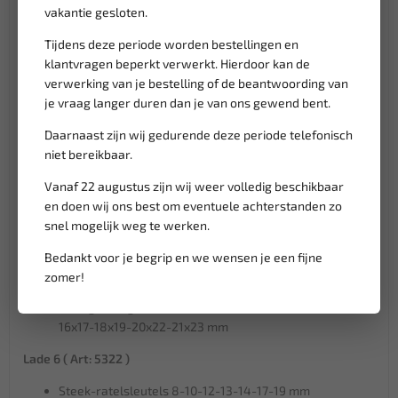
1/2" Spline Bit doppen M8-M9-M10-M12-M14-M16-M18
vakantie gesloten.
(100mmL)
Tijdens deze periode worden bestellingen en
1/2" Spline Bit dop M16 met gat (55mmL) voor VAG
klantvragen beperkt verwerkt. Hierdoor kan de
versnellingsbakken
verwerking van je bestelling of de beantwoording van
1/2" Spline Bit dop M16 met gat (100mmL) voor VAG
je vraag langer duren dan je van ons gewend bent.
versnellingsbakken
1/2" Ribe Bit doppen M5-M6-M7-M8-M9-M9.5-M10-
Daarnaast zijn wij gedurende deze periode telefonisch
M12-M13-M14 (100mmL)
niet bereikbaar.
1/2" Ribe Bit dop M10S (140mmL) voor VAG cilinderkop
Vanaf 22 augustus zijn wij weer volledig beschikbaar
Lade 5 ( Art: 5363 )
en doen wij ons best om eventuele achterstanden zo
snel mogelijk weg te werken.
Steeksleutels 6x7-8x9-10x11-12x13-14x15-16x17-18x19-
20x22-21x23 mm
Bedankt voor je begrip en we wensen je een fijne
Steekringsleutels 6-7-8-9-10-11-12-13-14-15-16-17-18-
zomer!
19-20-21-22-24 mm
Gebogen ringsleutels 75° 6x7-8x9-10x11-12x13-14x15-
16x17-18x19-20x22-21x23 mm
Lade 6 ( Art: 5322 )
Steek-ratelsleutels 8-10-12-13-14-17-19 mm