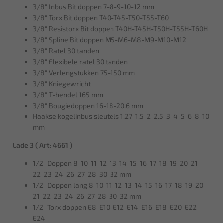
3/8" Inbus Bit doppen 7-8-9-10-12 mm
3/8" Torx Bit doppen T40-T45-T50-T55-T60
3/8" Resistorx Bit doppen T40H-T45H-T50H-T55H-T60H
3/8" Spline Bit doppen M5-M6-M8-M9-M10-M12
3/8" Ratel 30 tanden
3/8" Flexibele ratel 30 tanden
3/8" Verlengstukken 75-150 mm
3/8" Kniegewricht
3/8" T-hendel 165 mm
3/8" Bougiedoppen 16-18-20.6 mm
Haakse kogelinbus sleutels 1.27-1.5-2-2.5-3-4-5-6-8-10
mm
Lade 3 ( Art: 4661 )
1/2" Doppen 8-10-11-12-13-14-15-16-17-18-19-20-21-
22-23-24-26-27-28-30-32 mm
1/2" Doppen lang 8-10-11-12-13-14-15-16-17-18-19-20-
21-22-23-24-26-27-28-30-32 mm
1/2" Torx doppen E8-E10-E12-E14-E16-E18-E20-E22-
E24