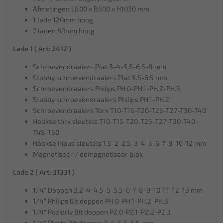
Afmetingen L800 x B500 x H1030 mm
1 lade 120mm hoog
7 laden 60mm hoog
Lade 1 ( Art: 2412 )
Schroevendraaiers Plat 3-4-5.5-6.5-8 mm
Stubby schroevendraaiers Plat 5.5-6.5 mm
Schroevendraaiers Philips PH.0-PH.1-PH.2-PH.3
Stubby schroevendraaiers Philips PH.1-PH.2
Schroevendraaiers Torx T10-T15-T20-T25-T27-T30-T40
Haakse torx sleutels T10-T15-T20-T25-T27-T30-T40-
T45-T50
Haakse inbus sleutels 1.5-2-2.5-3-4-5-6-7-8-10-12 mm
Magnetiseer / demagnetiseer blok
Lade 2 ( Art: 31331 )
1/4" Doppen 3.2-4-4.5-5-5.5-6-7-8-9-10-11-12-13 mm
1/4" Philips Bit doppen PH.0-PH.1-PH.2-PH.3
1/4" Pozidriv Bit doppen PZ.0-PZ.1-PZ.2-PZ.3
1/4" Platte Bit doppen 3-4-5.5-6.5 mm