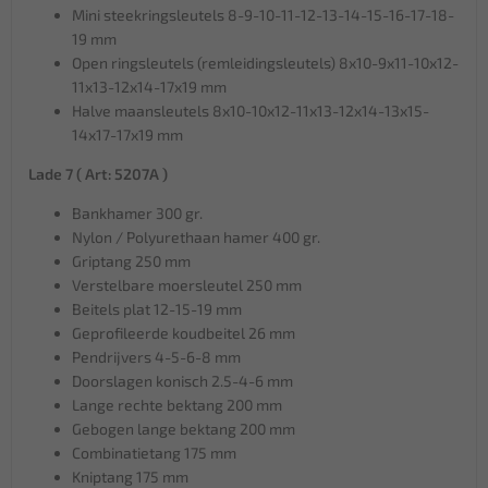
Mini steekringsleutels 8-9-10-11-12-13-14-15-16-17-18-
19 mm
Open ringsleutels (remleidingsleutels) 8x10-9x11-10x12-
11x13-12x14-17x19 mm
Halve maansleutels 8x10-10x12-11x13-12x14-13x15-
14x17-17x19 mm
Lade 7 ( Art: 5207A )
Bankhamer 300 gr.
Nylon / Polyurethaan hamer 400 gr.
Griptang 250 mm
Verstelbare moersleutel 250 mm
Beitels plat 12-15-19 mm
Geprofileerde koudbeitel 26 mm
Pendrijvers 4-5-6-8 mm
Doorslagen konisch 2.5-4-6 mm
Lange rechte bektang 200 mm
Gebogen lange bektang 200 mm
Combinatietang 175 mm
Kniptang 175 mm