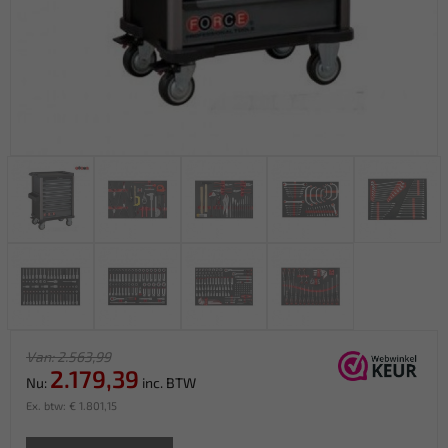
Van: 2.563,99
2.179,39
Nu:
inc. BTW
Ex. btw: € 1.801,15