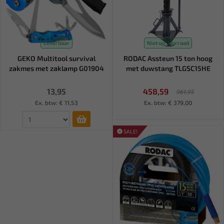
Leverbaar
Niet op voorraad
GEKO Multitool survival
RODAC Assteun 15 ton hoog
zakmes met zaklamp G01904
met duwstang TLGSC15HE
13,95
458,59
961,95
Ex. btw: € 11,53
Ex. btw: € 379,00
SALE!