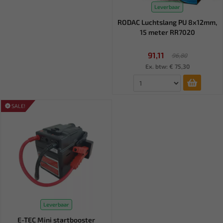
Leverbaar
RODAC Luchtslang PU 8x12mm,
15 meter RR7020
91,11
96,80
Ex. btw: € 75,30
SALE!
Leverbaar
E-TEC Mini startbooster