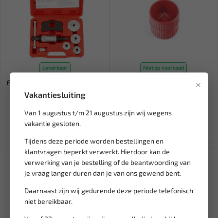
Leverbaar
Niet op voorraad
×
FORCE Remterugdraai set met
FORCE Ontbramer 65304
5 adapters 658
Vakantiesluiting
Van 1 augustus t/m 21 augustus zijn wij wegens
83,31
13,55
98,01
vakantie gesloten.
Ex. btw: € 68,85
Ex. btw: € 11,20
Tijdens deze periode worden bestellingen en
klantvragen beperkt verwerkt. Hierdoor kan de
SALE!
verwerking van je bestelling of de beantwoording van
je vraag langer duren dan je van ons gewend bent.
Daarnaast zijn wij gedurende deze periode telefonisch
niet bereikbaar.