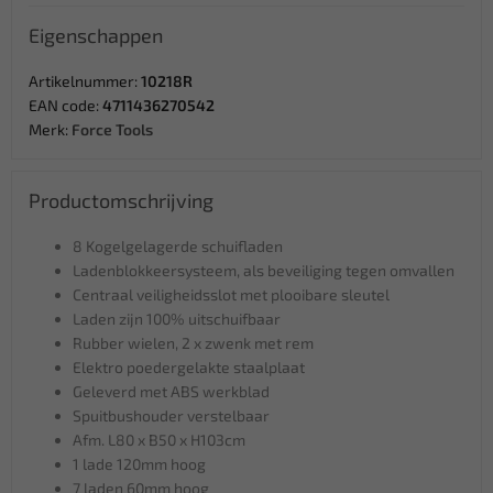
Eigenschappen
Artikelnummer:
10218R
EAN code:
4711436270542
Merk:
Force Tools
Productomschrijving
8 Kogelgelagerde schuifladen
Ladenblokkeersysteem, als beveiliging tegen omvallen
Centraal veiligheidsslot met plooibare sleutel
Laden zijn 100% uitschuifbaar
Rubber wielen, 2 x zwenk met rem
Elektro poedergelakte staalplaat
Geleverd met ABS werkblad
Spuitbushouder verstelbaar
Afm. L80 x B50 x H103cm
1 lade 120mm hoog
7 laden 60mm hoog