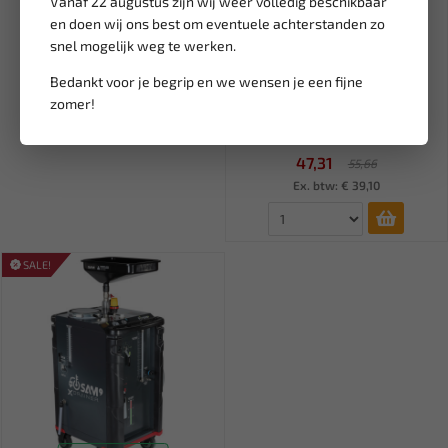
Vanaf 22 augustus zijn wij weer volledig beschikbaar
en doen wij ons best om eventuele achterstanden zo
snel mogelijk weg te werken.
Leverbaar
Bedankt voor je begrip en we wensen je een fijne
FORCE 3/4" Dop 65 mm voor
zomer!
achteras Iveco (12-kant)...
47,31
55,66
Ex. btw: € 39,10
SALE!