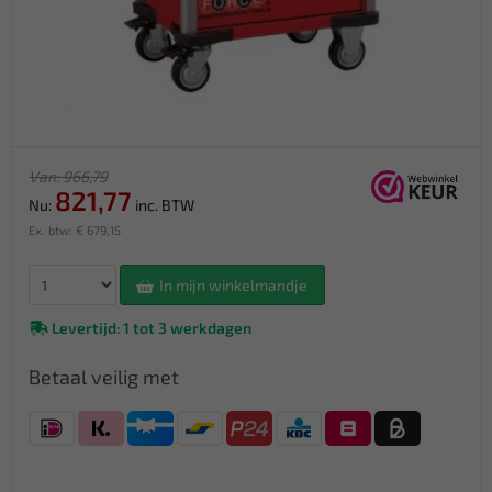
Van: 966,79
821,77
Nu:
inc. BTW
Ex. btw: € 679,15
In mijn winkelmandje
Levertijd: 1 tot 3 werkdagen
Betaal veilig met