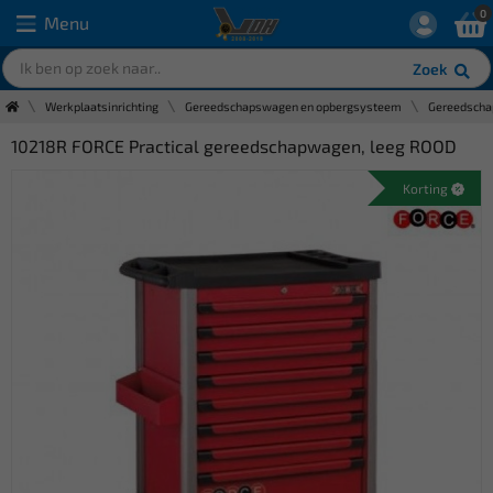
0
Menu
Zoek
Werkplaatsinrichting
Gereedschapswagen en opbergsysteem
Gereedsch
10218R FORCE Practical gereedschapwagen, leeg ROOD
Korting