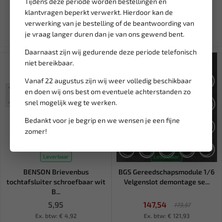
Tijdens deze periode worden bestellingen en
23,55
85,10
27,71
100,12
klantvragen beperkt verwerkt. Hierdoor kan de
Ex. btw: € 19,47
Ex. btw: € 70,33
verwerking van je bestelling of de beantwoording van
je vraag langer duren dan je van ons gewend bent.
Daarnaast zijn wij gedurende deze periode telefonisch
SALE!
niet bereikbaar.
Vanaf 22 augustus zijn wij weer volledig beschikbaar
en doen wij ons best om eventuele achterstanden zo
snel mogelijk weg te werken.
Bedankt voor je begrip en we wensen je een fijne
zomer!
Leverbaar
Leverbaar
BENSON Brievenbus
BGS Gereedschapsmodule 1/6
tochtafsluiter schroefbaar wit
Velgenslot demontage se...
B...
5,95
147,54
173,57
Ex. btw: € 4,92
Ex. btw: € 121,93