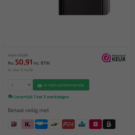
Van: 59,89
50,91
Nu:
inc. BTW
Ex. btw: € 42,08
In mijn winkelmandje
Levertijd: 1 tot 3 werkdagen
Betaal veilig met