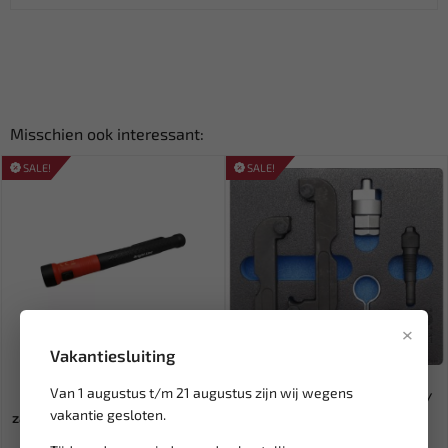
Misschien ook interessant:
SALE!
SALE!
×
Vakantiesluiting
Leverbaar
Leverbaar
Van 1 augustus t/m 21 augustus zijn wij wegens
BRIGHT-LINE Oplaadbare
BGS Timingset voor Audi 2.0 /
vakantie gesloten.
zaklamp met magnetische gri...
2.8 / 3.0 TFSI BGS-6...