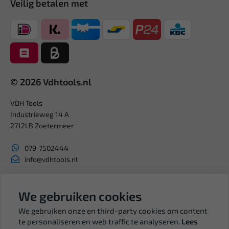
Veilig betalen met
© 2026 Vdhtools.nl
VDH Tools
Industrieweg 14 A
2712LB Zoetermeer
079-7502444
info@vdhtools.nl
KVK: 27327513
BTW: NL819958657B01
We gebruiken cookies
We gebruiken onze en third-party cookies om content
te personaliseren en web traffic te analyseren.
Lees