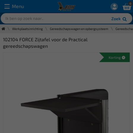
0
Menu
Zoek
Werkplaatsinrichting
Gereedschapswagen en opbergsysteem
Gereedsch
102104 FORCE Zijtafel voor de Practical
gereedschapswagen
Korting