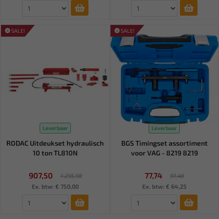
SALE!
SALE!
Leverbaar
Leverbaar
RODAC Uitdeukset hydraulisch
BGS Timingset assortiment
10 ton TL810N
voor VAG - 8219 8219
907,50
77,74
1.255,98
91,46
Ex. btw: € 750,00
Ex. btw: € 64,25