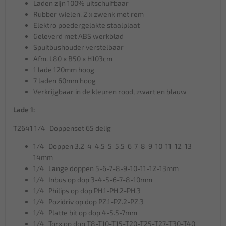
Laden zijn 100% uitschuifbaar
Rubber wielen, 2 x zwenk met rem
Elektro poedergelakte staalplaat
Geleverd met ABS werkblad
Spuitbushouder verstelbaar
Afm. L80 x B50 x H103cm
1 lade 120mm hoog
7 laden 60mm hoog
Verkrijgbaar in de kleuren rood, zwart en blauw
Lade 1:
T2641 1/4" Doppenset 65 delig
1/4" Doppen 3.2-4-4.5-5-5.5-6-7-8-9-10-11-12-13-
14mm
1/4" Lange doppen 5-6-7-8-9-10-11-12-13mm
1/4" Inbus op dop 3-4-5-6-7-8-10mm
1/4" Philips op dop PH.1-PH.2-PH.3
1/4" Pozidriv op dop PZ.1-PZ.2-PZ.3
1/4" Platte bit op dop 4-5.5-7mm
1/4" Torx op dop T8-T10-T15-T20-T25-T27-T30-T40