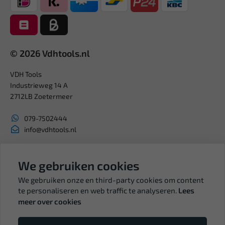
© 2026 Vdhtools.nl
VDH Tools
Industrieweg 14 A
2712LB Zoetermeer
079-7502444
info@vdhtools.nl
KVK: 27327513
BTW: NL819958657B01
We gebruiken cookies
We gebruiken onze en third-party cookies om content
te personaliseren en web traffic te analyseren.
Lees
meer over cookies
Volg ons