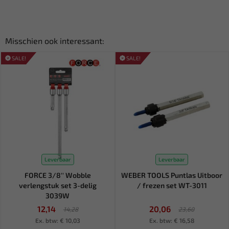
Misschien ook interessant:
SALE!
SALE!
Leverbaar
Leverbaar
FORCE 3/8'' Wobble
WEBER TOOLS Puntlas Uitboor
verlengstuk set 3-delig
/ frezen set WT-3011
3039W
12,14
20,06
14,28
23,60
Ex. btw: € 10,03
Ex. btw: € 16,58