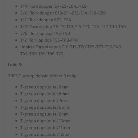
1/4" Torx doppen E4-E5-E6-E7-E8
3/8" Torx doppen E10-E11-E12-E14-E18-E20
1/2" Torx doppen E22-E24
1/4" Torx op dop T8-T9-T10-T15-T20-T25-T27-T30-T40
3/8" Torx op dop T45-T50
1/2" Torx op dop T55-T60-T70
Haakse Torx sleutels T10-T15-T20-T25-T27-T30-T40-
T45-T50-T55-T60-T70
Lade 3:
2095 T-greep dopsleutelset 9 delig
T-greep dopsleutel 5mm
T-greep dopsleutel 6mm
T-greep dopsleutel 7mm
T-greep dopsleutel 8mm
T-greep dopsleutel 9mm
T-greep dopsleutel 10mm
T-greep dopsleutel 11mm
T-greep dopsleutel 12mm