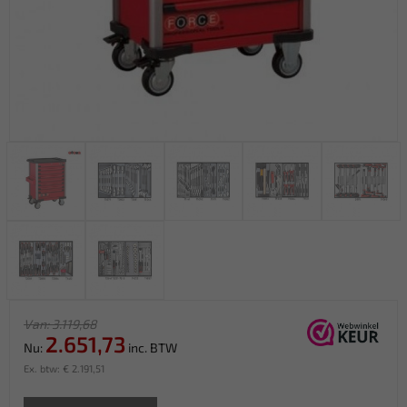
Van: 3.119,68
2.651,73
Nu:
inc. BTW
Ex. btw: € 2.191,51