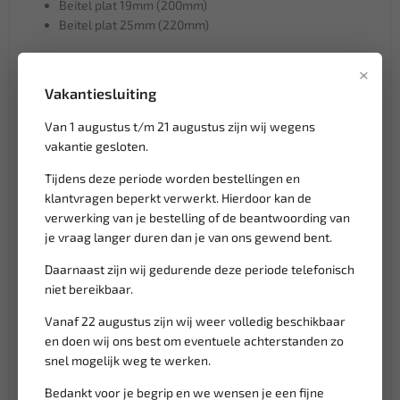
Beitel plat 19mm (200mm)
Beitel plat 25mm (220mm)
T5038 Tangenset 3 delig
×
Verstelbare moersleutel 250mm
Vakantiesluiting
Waterpomptang 250mm
Van 1 augustus t/m 21 augustus zijn wij wegens
Griptang 250mm
vakantie gesloten.
T5046 Tangenset 4 delig
Tijdens deze periode worden bestellingen en
Lange bektang 200mm
klantvragen beperkt verwerkt. Hierdoor kan de
Gebogen lange bektang 200mm
verwerking van je bestelling of de beantwoording van
Combinatietang 175mm
je vraag langer duren dan je van ons gewend bent.
Kniptang 175mm
Daarnaast zijn wij gedurende deze periode telefonisch
T5131 Beitel & pendrijverset 13 delig
niet bereikbaar.
Beitel plat 10mm (150mm)
Vanaf 22 augustus zijn wij weer volledig beschikbaar
Beitel plat 12mm (150mm)
en doen wij ons best om eventuele achterstanden zo
Beitel plat 15mm (180mm)
snel mogelijk weg te werken.
Beitel plat 19mm (200mm)
Bedankt voor je begrip en we wensen je een fijne
Beitel plat 22mm (200mm)