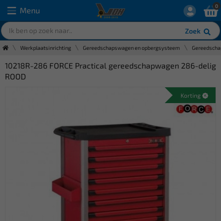
0
Menu
Zoek
Werkplaatsinrichting
Gereedschapswagen en opbergsysteem
Gereedsch
10218R-286 FORCE Practical gereedschapwagen 286-delig
ROOD
Korting