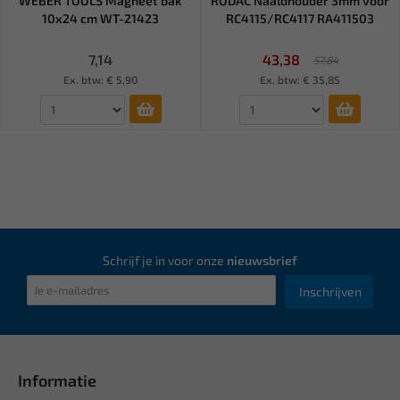
WEBER TOOLS Magneet bak
RODAC Naaldhouder 3mm voor
10x24 cm WT-21423
RC4115/RC4117 RA411503
7,14
43,38
57,84
Ex. btw: € 5,90
Ex. btw: € 35,85
Schrijf je in voor onze
nieuwsbrief
Inschrijven
Informatie