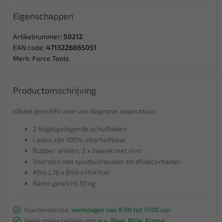
Eigenschappen
Artikelnummer:
50212
EAN code:
4713226865051
Merk:
Force Tools
Productomschrijving
Ideaal geschikt voor uw diagnose apparatuur.
2 Kogelgelagerde schuifladen
Laden zijn 100% uitschuifbaar
Rubber wielen, 2 x zwenk met rem
Voorzien van spuitbushouder en afvalcontainer
Afm. L76 x B49 x H141cm
Netto gewicht 30 kg
Klantenservice,
werkdagen van 9:00 tot 17:00 uur
Veilig online betalen met
o.a. iDeal, Billie, Klarna