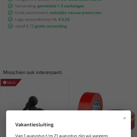
Verzending:
gemiddeld 1-3 werkdagen
Groot assortiment,
wekelijks nieuwe producten
Lage verzendkosten NL
€ 6,95
vanaf € 75
gratis verzending
Misschien ook interessant:
SALE!
×
Vakantiesluiting
Van 1 augustus t/m 21 augustus zijn wij wegens