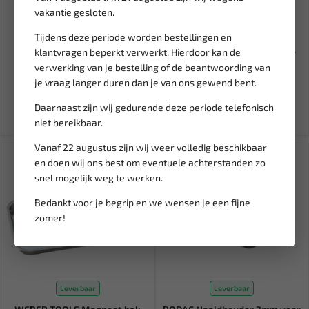
vakantie gesloten.
Leverbaar
Leverbaar
WEBER TOOLS Speciaal
HPX 6200 Repair Duct tape
Tijdens deze periode worden bestellingen en
gereedschap t.b.v. 1.6 & 2.0...
rood 48mm x 25 meter CR5...
klantvragen beperkt verwerkt. Hierdoor kan de
verwerking van je bestelling of de beantwoording van
15,32
9,95
je vraag langer duren dan je van ons gewend bent.
18,03
Ex. btw: € 12,67
Ex. btw: € 8,22
Daarnaast zijn wij gedurende deze periode telefonisch
niet bereikbaar.
Vanaf 22 augustus zijn wij weer volledig beschikbaar
SALE!
en doen wij ons best om eventuele achterstanden zo
snel mogelijk weg te werken.
Bedankt voor je begrip en we wensen je een fijne
zomer!
Leverbaar
Leverbaar