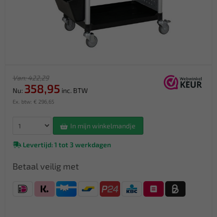
Van: 422,29
358,95
Nu:
inc. BTW
Ex. btw: € 296,65
In mijn winkelmandje
Levertijd: 1 tot 3 werkdagen
Betaal veilig met