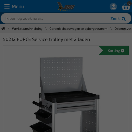
0
Menu
Zoek
Werkplaatsinrichting
Gereedschapswagen en opbergsysteem
Opbergsyst
50212 FORCE Service trolley met 2 laden
Korting