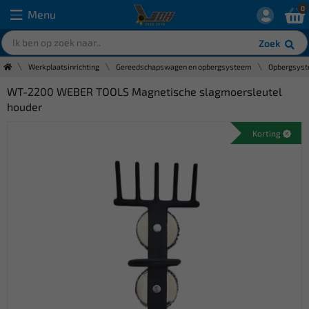
0
Menu
Zoek
Werkplaatsinrichting
Gereedschapswagen en opbergsysteem
Opbergsyst
WT-2200 WEBER TOOLS Magnetische slagmoersleutel
houder
Korting