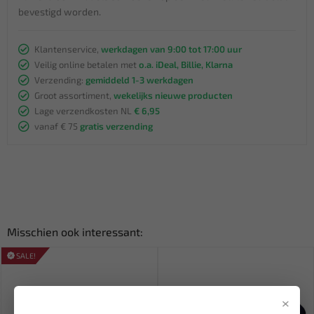
bevestigd worden.
Klantenservice,
werkdagen van 9:00 tot 17:00 uur
Veilig online betalen met
o.a. iDeal, Billie, Klarna
Verzending:
gemiddeld 1-3 werkdagen
Groot assortiment,
wekelijks nieuwe producten
Lage verzendkosten NL
€ 6,95
vanaf € 75
gratis verzending
Misschien ook interessant:
SALE!
×