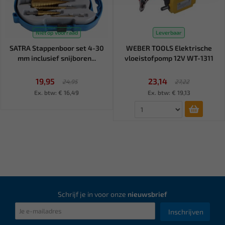
Niet op voorraad
Leverbaar
SATRA Stappenboor set 4-30
WEBER TOOLS Elektrische
mm inclusief snijboren...
vloeistofpomp 12V WT-1311
19,95
23,14
24,95
27,22
Ex. btw: € 16,49
Ex. btw: € 19,13
Schrijf je in voor onze
nieuwsbrief
Inschrijven