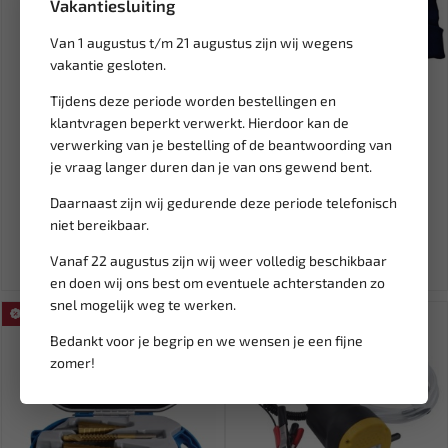
Vakantiesluiting
Van 1 augustus t/m 21 augustus zijn wij wegens
vakantie gesloten.
Tijdens deze periode worden bestellingen en
Leverbaar
Leverbaar
klantvragen beperkt verwerkt. Hierdoor kan de
verwerking van je bestelling of de beantwoording van
FORCE Schroevendraaier set
BENSON Muts met LED
(EVA 10318.D) 37-delig...
oplaadbaar (1st) B-013676
je vraag langer duren dan je van ons gewend bent.
Daarnaast zijn wij gedurende deze periode telefonisch
240,46
9,95
282,90
niet bereikbaar.
Ex. btw: € 198,73
Ex. btw: € 8,22
Vanaf 22 augustus zijn wij weer volledig beschikbaar
en doen wij ons best om eventuele achterstanden zo
snel mogelijk weg te werken.
SALE!
SALE!
Bedankt voor je begrip en we wensen je een fijne
zomer!