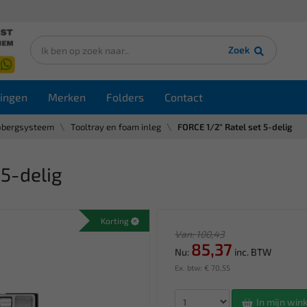
Zoek
ingen
Merken
Folders
Contact
pbergsysteem
Tooltray en foam inleg
FORCE 1/2" Ratel set 5-delig
 5-delig
Korting
Van: 100,43
85,37
Nu:
inc. BTW
Ex. btw: € 70,55
In mijn wi