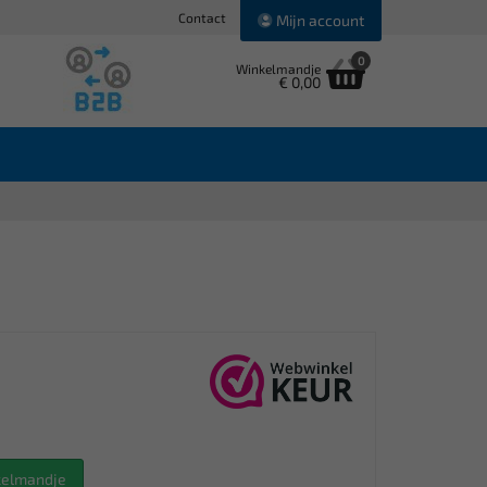
Contact
Mijn account
0
Winkelmandje
€ 0,00
nkelmandje