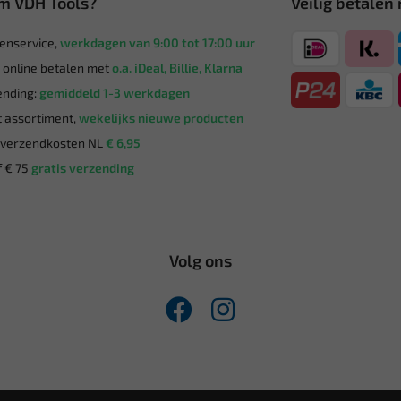
m VDH Tools?
Veilig betalen
enservice,
werkdagen van 9:00 tot 17:00 uur
g online betalen met
o.a. iDeal, Billie, Klarna
nding:
gemiddeld 1-3 werkdagen
 assortiment,
wekelijks nieuwe producten
verzendkosten NL
€ 6,95
 € 75
gratis verzending
Volg ons