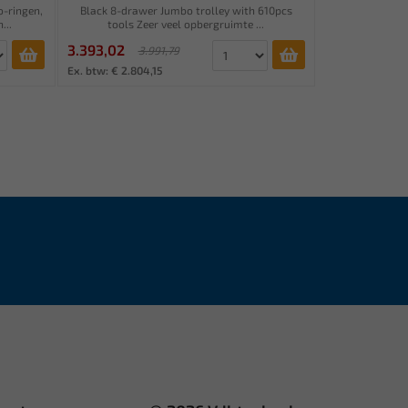
o-ringen,
Black 8-drawer Jumbo trolley with 610pcs
...
tools Zeer veel opbergruimte ...
3.393,02
3.991,79
Ex. btw: € 2.804,15