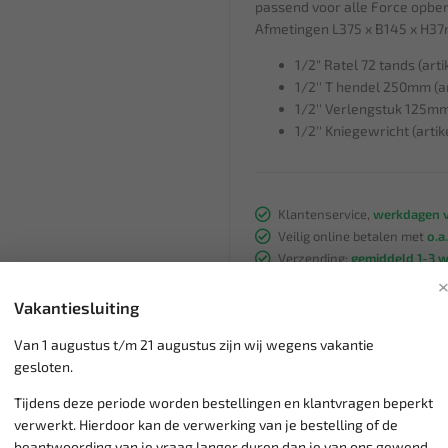
passend voor alle Force opbe
Afmetingen L375 x B145 x H3
1/2" Ratel 72 tands (art
1/2'' T hendel 250mm (a
1/2'' Verlengstuk 125m
1/2'' Kniegewricht (arti
Klantenservice,
werkdagen v
Veilig online betalen met
o.a.
Verzending:
gemiddeld 1-3 
Groot assortiment,
wekelijk
Lage verzendkosten NL
€ 6,
Vakantiesluiting
vanaf € 75
gratis verzending
Van 1 augustus t/m 21 augustus zijn wij wegens vakantie
gesloten.
Tijdens deze periode worden bestellingen en klantvragen beperkt
verwerkt. Hierdoor kan de verwerking van je bestelling of de
beantwoording van je vraag langer duren dan je van ons gewend