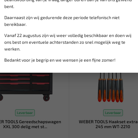
bent.
Daarnaast zijn wij gedurende deze periode telefonisch niet
bereikbaar.
Vanaf 22 augustus zijn wij weer volledig beschikbaar en doen wij
ons best om eventuele achterstanden zo snel mogelijk weg te
werken.
Bedankt voor je begrip en we wensen je een fijne zomer!
Leverbaar
Leverbaar
R TOOLS Gereedschapswagen
WEBER TOOLS Haakset extra
XXL 300 delig met st...
245 mm WT-2210