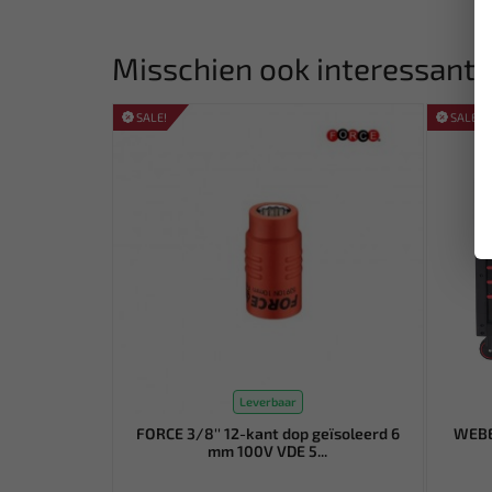
Misschien ook interessant:
SALE!
SALE!
Leverbaar
FORCE 3/8'' 12-kant dop geïsoleerd 6
WEBE
mm 100V VDE 5...