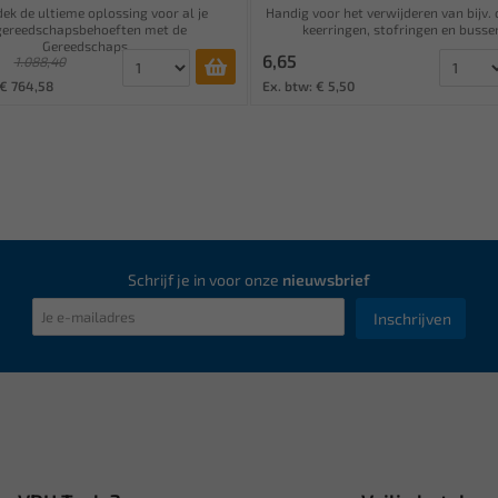
ek de ultieme oplossing voor al je
Handig voor het verwijderen van bijv. 
gereedschapsbehoeften met de
keerringen, stofringen en bussen
Gereedschaps...
6,65
1.088,40
 € 764,58
Ex. btw: € 5,50
Schrijf je in voor onze
nieuwsbrief
Inschrijven