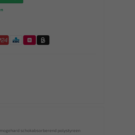
en
rmogehard schokabsorberend polystyreen