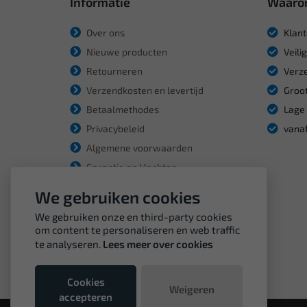
Informatie
Waaro
Over ons
Klant
Nieuwe producten
Veili
Retourneren
Verze
Verzendkosten en levertijd
Groot
Betaalmethodes
Lage 
Privacybeleid
vanaf
Algemene voorwaarden
Garantie en klachten
We gebruiken cookies
We gebruiken onze en third-party cookies
om content te personaliseren en web traffic
te analyseren.
Lees meer over cookies
Cookies
Weigeren
accepteren