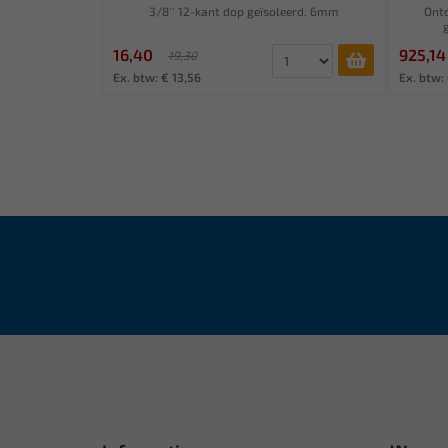
3/8'' 12-kant dop geïsoleerd. 6mm
Ontd
16,40
925,14
19,30
Ex. btw: € 13,56
Ex. btw: