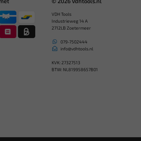
 met
© 2026 Vdhtools.nl
VDH Tools
Industrieweg 14 A
2712LB Zoetermeer
079-7502444
info@vdhtools.nl
KVK: 27327513
BTW: NL819958657B01