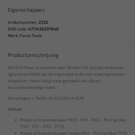
Eigenschappen
Artikelnummer:
2335
EAN code:
4711436297648
Merk:
Force Tools
Productomschrijving
Het EVA Foam is zacht en zeer flexibel. Elk stuk gereedschap
ligt overzichtelijk op zijn eigen plek in de zeer exact gesneden
inlegvorm. Foam-inleg trays gemaakt van olie en
benzinebestendige foam.
Afmetingen: L 74CM x B 43,5CM x H 3CM
Inhoud:
Philips schroevendraaier PH.0 - PH.1 - PH.2 - PH.3 (artikel
7110 - 7111 - 7112 - 7113)
Philips schroevendraaier stubby PH.1 - PH.2 (artikel 7111S