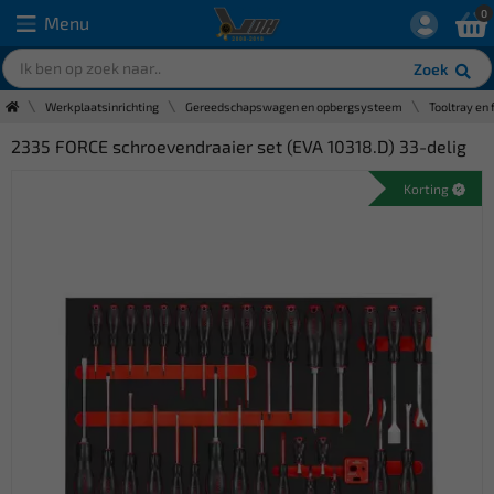
0
Menu
Zoek
Werkplaatsinrichting
Gereedschapswagen en opbergsysteem
Tooltray en 
2335 FORCE schroevendraaier set (EVA 10318.D) 33-delig
Korting