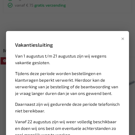
vanaf € 75
gratis verzending
×
Vakantiesluiting
Misschien ook interessant:
Van 1 augustus t/m 21 augustus zijn wij wegens
SALE!
SALE!
vakantie gesloten.
Tijdens deze periode worden bestellingen en
klantvragen beperkt verwerkt. Hierdoor kan de
verwerking van je bestelling of de beantwoording van
je vraag langer duren dan je van ons gewend bent.
Daarnaast zijn wij gedurende deze periode telefonisch
niet bereikbaar.
Leverbaar
Leverbaar
Vanaf 22 augustus zijn wij weer volledig beschikbaar
en doen wij ons best om eventuele achterstanden zo
FORCE Schroefverwijder /
BGS Kettingbreker voor
snel mogelijk weg te werken.