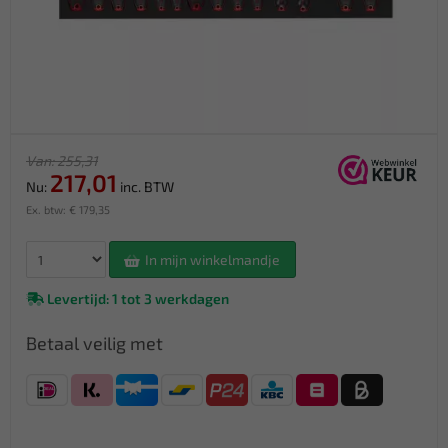
Van: 255,31
217,01
Nu:
inc. BTW
Ex. btw: € 179,35
In mijn winkelmandje
Levertijd: 1 tot 3 werkdagen
Betaal veilig met