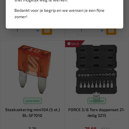
uitdraai set Torx 908U2
kettingen 3/4" - 1.1/4" bgs...
Bedankt voor je begrip en we wensen je een fijne
82,38
45,81
96,92
53,89
zomer!
Ex. btw: € 68,09
Ex. btw: € 37,86
SALE!
Leverbaar
Leverbaar
Steekzekering mini10A (5 st.)
FORCE 3/8 Torx doppenset 21-
BL-SF7010
delig 3215
3,76
78,68
92,57