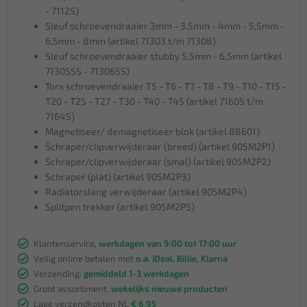
- 7112S)
Sleuf schroevendraaier 3mm - 3.5mm - 4mm - 5,5mm -
6,5mm - 8mm (artikel 71303 t/m 71308)
Sleuf schroevendraaier stubby 5,5mm - 6,5mm (artikel
713055S - 713065S)
Torx schroevendraaier T5 - T6 - T7 - T8 - T9 - T10 - T15 -
T20 - T25 - T27 - T30 - T40 - T45 (artikel 71605 t/m
71645)
Magnetiseer/ demagnetiseer blok (artikel 88601)
Schraper/clipverwijderaar (breed) (artikel 905M2P1)
Schraper/clipverwijderaar (smal) (artikel 905M2P2)
Schraper (plat) (artikel 905M2P3)
Radiatorslang verwijderaar (artikel 905M2P4)
Splitpen trekker (artikel 905M2P5)
Klantenservice,
werkdagen van 9:00 tot 17:00 uur
Veilig online betalen met
o.a. iDeal, Billie, Klarna
Verzending:
gemiddeld 1-3 werkdagen
Groot assortiment,
wekelijks nieuwe producten
Lage verzendkosten NL
€ 6,95