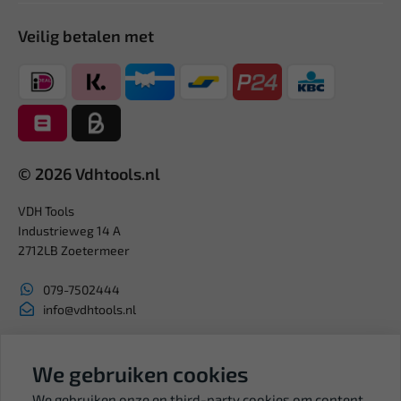
Veilig betalen met
© 2026 Vdhtools.nl
VDH Tools
Industrieweg 14 A
2712LB Zoetermeer
079-7502444
info@vdhtools.nl
KVK: 27327513
BTW: NL819958657B01
We gebruiken cookies
We gebruiken onze en third-party cookies om content