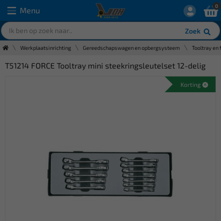
0
Menu
Zoek
Werkplaatsinrichting
Gereedschapswagen en opbergsysteem
Tooltray en 
T51214 FORCE Tooltray mini steekringsleutelset 12-delig
Korting