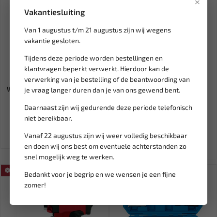
×
Vakantiesluiting
Van 1 augustus t/m 21 augustus zijn wij wegens
vakantie gesloten.
Tijdens deze periode worden bestellingen en
klantvragen beperkt verwerkt. Hierdoor kan de
Niet op voorraad
Leverbaar
verwerking van je bestelling of de beantwoording van
WEBER TOOLS Remleiding fels
FORCE Tooltray tangenset 4
je vraag langer duren dan je van ons gewend bent.
gereedschap set 4.75 m...
delig T5047
Daarnaast zijn wij gedurende deze periode telefonisch
niet bereikbaar.
71,89
139,88
84,58
164,56
Ex. btw: € 59,42
Ex. btw: € 115,60
Vanaf 22 augustus zijn wij weer volledig beschikbaar
en doen wij ons best om eventuele achterstanden zo
snel mogelijk weg te werken.
SALE!
SALE!
Bedankt voor je begrip en we wensen je een fijne
zomer!