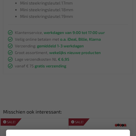
Mini steekringsleutel 17mm
Mini steekringsleutel 18mm
Mini steekringsleutel 19mm
Klantenservice,
werkdagen van 9:00 tot 17:00 uur
Veilig online betalen met
o.a. iDeal, Billie, Klarna
Verzending:
gemiddeld 1-3 werkdagen
Groot assortiment,
wekelijks nieuwe producten
Lage verzendkosten NL
€ 6,95
vanaf € 75
gratis verzending
Misschien ook interessant:
SALE!
SALE!