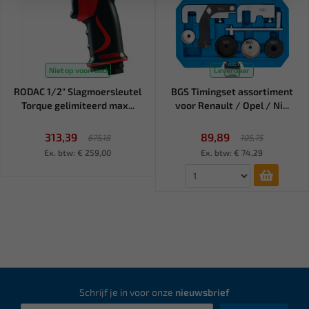
Niet op voorraad
Leverbaar
RODAC 1/2" Slagmoersleutel
BGS Timingset assortiment
Torque gelimiteerd max...
voor Renault / Opel / Ni...
313,39
89,89
675,18
105,75
Ex. btw: € 259,00
Ex. btw: € 74,29
Schrijf je in voor onze
nieuwsbrief