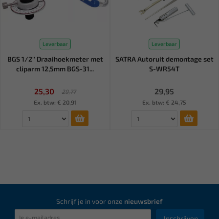
Leverbaar
Leverbaar
BGS 1/2'' Draaihoekmeter met
SATRA Autoruit demontage set
cliparm 12,5mm BGS-31...
S-WR54T
25,30
29,95
29,77
Ex. btw: € 20,91
Ex. btw: € 24,75
Schrijf je in voor onze
nieuwsbrief
Inschrijven