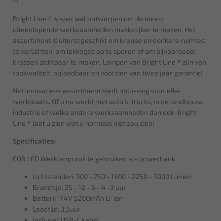
®!
Bright Line ® is speciaal ontworpen om de meest
uiteenlopende werkzaamheden makkelijker te maken. Het
assortiment is uiterst geschikt om krappe en donkere ruimtes
te verlichten, om lekkages op te sporen of om bijvoorbeeld
krassen zichtbaar te maken. Lampen van Bright Line ® zijn van
topkwaliteit, oplaadbaar en voorzien van twee jaar garantie!
Het innovatieve assortiment biedt oplossing voor elke
werkplaats. Of u nu werkt met auto’s, trucks, in de landbouw,
industrie of welke andere werkzaamheden dan ook: Bright
Line ® laat u zien wat u normaal niet zou zien!
Specificaties:
COB LED Werklamp ook te gebruiken als powerbank
Lichtstanden: 300 - 750 - 1500 - 2250 - 3000 Lumen
Brandtijd: 25 - 12 - 6 - 4 -3 uur
Batterij: 7.4V 5200mAh Li-ion
Laadtijd: 3,5uur
Inclusief USB-C kabel