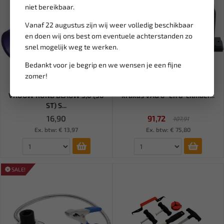
niet bereikbaar.
Vanaf 22 augustus zijn wij weer volledig beschikbaar
en doen wij ons best om eventuele achterstanden zo
snel mogelijk weg te werken.
Bedankt voor je begrip en we wensen je een fijne
Leverbaar
Leverbaar
zomer!
PVC KABELSCHOEN 549
BGS Montagegereedschap
VROUW ROND BLAUW 5,0 (50
krukas VAG 6- en 8-cilinder...
ST) S...
16,90
91,72
107,91
Ex. btw: € 13,97
Ex. btw: € 75,80
SALE!