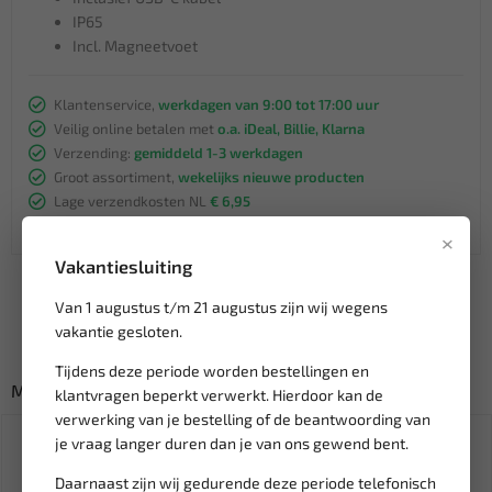
IP65
Incl. Magneetvoet
Klantenservice,
werkdagen van 9:00 tot 17:00 uur
Veilig online betalen met
o.a. iDeal, Billie, Klarna
Verzending:
gemiddeld 1-3 werkdagen
Groot assortiment,
wekelijks nieuwe producten
Lage verzendkosten NL
€ 6,95
vanaf € 75
gratis verzending
×
Vakantiesluiting
Van 1 augustus t/m 21 augustus zijn wij wegens
vakantie gesloten.
Tijdens deze periode worden bestellingen en
Misschien ook interessant:
klantvragen beperkt verwerkt. Hierdoor kan de
verwerking van je bestelling of de beantwoording van
SALE!
je vraag langer duren dan je van ons gewend bent.
Daarnaast zijn wij gedurende deze periode telefonisch