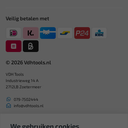
Veilig betalen met
© 2026 Vdhtools.nl
VDH Tools
Industrieweg 14 A
2712LB Zoetermeer
079-7502444
info@vdhtools.nl
KVK: 27327513
BTW: NL819958657B01
We gebruiken cookies