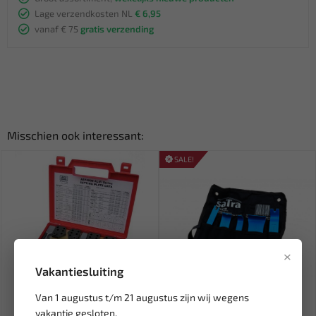
Lage verzendkosten NL
€ 6,95
vanaf € 75
gratis verzending
Misschien ook interessant:
SALE!
×
Vakantiesluiting
Van 1 augustus t/m 21 augustus zijn wij wegens
Leverbaar
Leverbaar
vakantie gesloten.