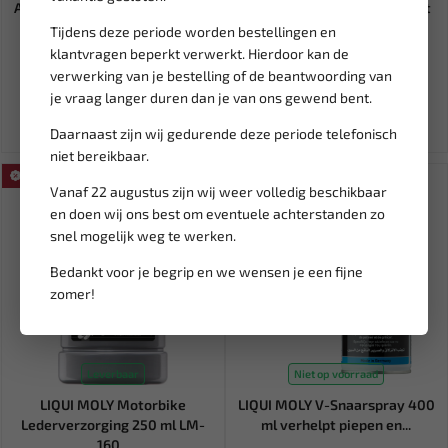
AST Timingset Alfa / Fiat Twin
SATRA Auto interieur sierlijst
Spark 1.4 to 2.0 16...
demontage set in op...
Tijdens deze periode worden bestellingen en
klantvragen beperkt verwerkt. Hierdoor kan de
300,08
8,95
verwerking van je bestelling of de beantwoording van
9,95
je vraag langer duren dan je van ons gewend bent.
Ex. btw: € 248,00
Ex. btw: € 7,40
Daarnaast zijn wij gedurende deze periode telefonisch
niet bereikbaar.
SALE!
SALE!
Vanaf 22 augustus zijn wij weer volledig beschikbaar
en doen wij ons best om eventuele achterstanden zo
snel mogelijk weg te werken.
Bedankt voor je begrip en we wensen je een fijne
zomer!
Leverbaar
Niet op voorraad
LIQUI MOLY Motorbike
LIQUI MOLY V-Snaarspray 400
Lederverzorging 250 ml LM-
ml verhelpt piepen en...
160...