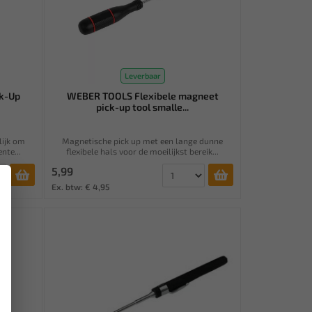
Leverbaar
ck-Up
WEBER TOOLS Flexibele magneet
pick-up tool smalle...
lijk om
Magnetische pick up met een lange dunne
nte...
flexibele hals voor de moeilijkst bereik...
5,99
×
Ex. btw: € 4,95