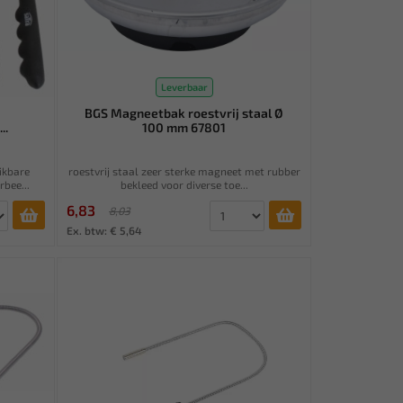
Leverbaar
BGS Magneetbak roestvrij staal Ø
..
100 mm 67801
eikbare
roestvrij staal zeer sterke magneet met rubber
bee...
bekleed voor diverse toe...
6,83
8,03
Ex. btw: € 5,64