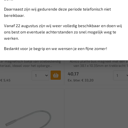
Daarnaast zijn wij gedurende deze periode telefonisch niet
bereikbaar.
Vanaf 22 augustus zijn wij weer volledig beschikbaar en doen wij
ons best om eventuele achterstanden zo snel mogelijk weg te
Leverbaar
Leverbaar
werken.
A Magneetbakje inklapbaar S-
ECLIPSE Alnico platte bus ma
EC110M
38.1 x 10.35mm /...
Bedankt voor je begrip en we wensen je een fijne zomer!
ar magnetisch bakje van oliebestendig
Alnico platte bus magneet met een 
eriaal, ideaal voor het opberge...
van 38.1 x 10.35mm en trekkracht 1
40,17
 € 5,45
Ex. btw: € 33,20