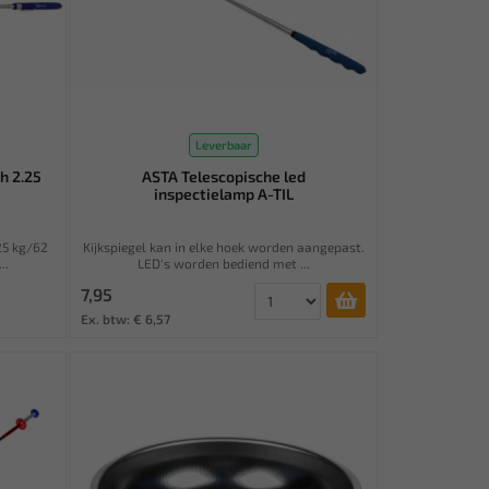
Leverbaar
h 2.25
ASTA Telescopische led
inspectielamp A-TIL
25 kg/62
Kijkspiegel kan in elke hoek worden aangepast.
..
LED's worden bediend met ...
7,95
Ex. btw: € 6,57