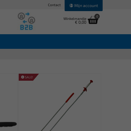
Contact
Mijn account
0
Winkelmandje
€ 0,00
SALE!