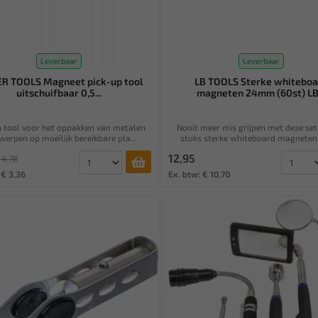
Leverbaar
Leverbaar
R TOOLS Magneet pick-up tool
LB TOOLS Sterke whiteboa
uitschuifbaar 0,5...
magneten 24mm (60st) LB.
p tool voor het oppakken van metalen
Nooit meer mis grijpen met deze set
werpen op moeilijk bereikbare pla...
stuks sterke whiteboard magneten v
12,95
4,78
 € 3,36
Ex. btw: € 10,70