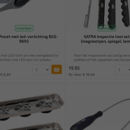
Leverbaar
Leverbaar
incet met led-verlichting BGS-
SATRA Inspectie tool set
9893
(magneetpen, spiegel, lam.
 met LED-licht om het werkgebied te
Voor het inspecteren op lastig ber
lichten met LED aan/uit schake...
plekken of het oppakken van bijvoor
19,95
 € 6,34
Ex. btw: € 16,49