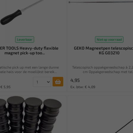
Leverbaar
Niet op voorraad
R TOOLS Heavy-duty flexible
GEKO Magneetpen telescopisc
magnet pick-up too...
KG G03210
tische pick up met een lange dunne
Telescopisch oppakgereedschap à 2,
bele hals voor de moeilijkst bereik...
cm Oppakgereedschap met tel.
4,95
 € 5,95
Ex. btw: € 4,09