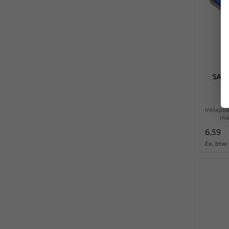
SATR
Inklapba
mat
6,59
Ex. btw: