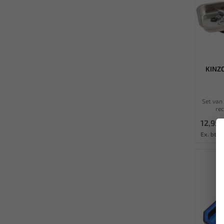
KINZ
Set van
rec
12,95
Ex. btw: