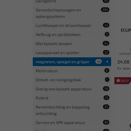
Garagekrik
50
Gereedschapswagen en
294
opbergsysteem
Luchthaspel en stroomhaspel
32
ECLI
Hefbrug en oprijblokken
9
Werkplaats lampen
45
Lasapparaat en spotter
22
ophaal
24,68
magneten, spiegel en grijper
56
Ex. btw:
Motorsteun
8
Ontvet- en reinigingsbak
1
SALE!
Overig werkplaats apparatuur
59
Potkrik
21
Remontluchting en koppeling
25
ontluchting
Service en APK apparatuur
99