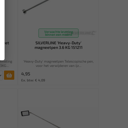
Verwachte levering
binnen een maand
gneet
SILVERLINE 'Heavy-Duty'
magneetpen 3.6 KG 151211
afmeting
'Heavy-Duty' magneetpen Telescopische pen,
3KG...
voor het verwijderen van ijz...
4,95
Ex. btw: € 4,09