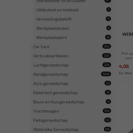
Startbooster en acculader
57
Uitdeukset en trekbalk
5
Versnellingsbaklift
11
Werkplaatskraan
6
WEBE
Werkplaatspers
16
Car Care
354
Pick-u
Verbruiksartikelen
1213
voor
Luchtgereedschap
324
4,06
Ex. btw:
Handgereedschap
1540
Accu gereedschap
22
Elektrisch gereedschap
10
Bouw en klus gereedschap
11
Vrachtwagen
104
Fietsgereedschap
45
Motorbike Gereedschap
88