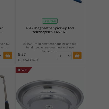
Leverbaar
rd
ASTA Magneetpen pick-up tool
..
telescopisch 3.65 KG...
 van 60
ASTA A-TMT8 heeft een handige antislip
an ...
handgreep en een magneet met een
hefvermo...
8,37
Ex. btw: € 6,92
SALE!