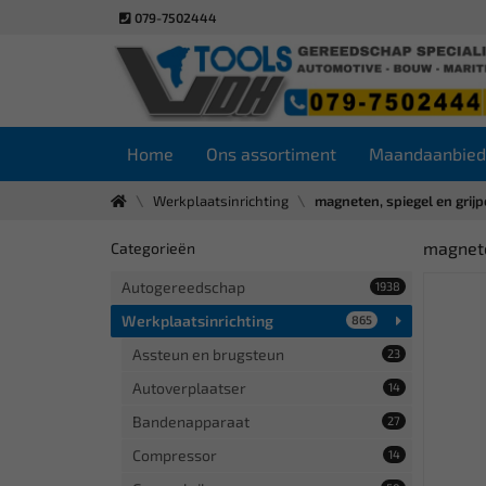
079-7502444
Home
Ons assortiment
Maandaanbied
Werkplaatsinrichting
magneten, spiegel en grijp
magnete
Categorieën
Autogereedschap
1938
Werkplaatsinrichting
865
Assteun en brugsteun
23
Autoverplaatser
14
Bandenapparaat
27
Compressor
14