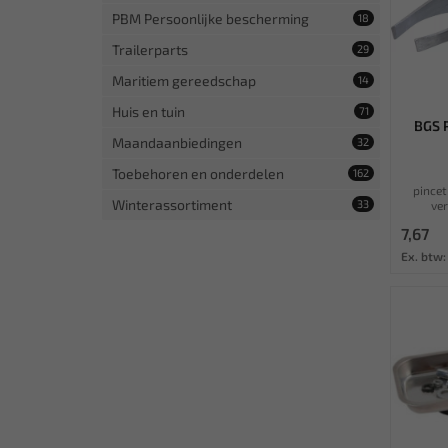
PBM Persoonlijke bescherming
18
Trailerparts
29
Maritiem gereedschap
14
Huis en tuin
71
BGS P
Maandaanbiedingen
32
Toebehoren en onderdelen
162
pincet
Winterassortiment
33
ver
7,67
Ex. btw: