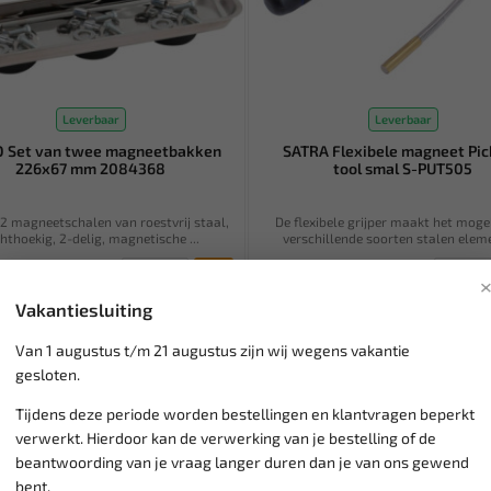
Leverbaar
Leverbaar
O Set van twee magneetbakken
SATRA Flexibele magneet Pi
226x67 mm 2084368
tool smal S-PUT505
 2 magneetschalen van roestvrij staal,
De flexibele grijper maakt het moge
hthoekig, 2-delig, magnetische ...
verschillende soorten stalen eleme
4,95
 € 10,70
Ex. btw: € 4,09
Vakantiesluiting
Van 1 augustus t/m 21 augustus zijn wij wegens vakantie
gesloten.
Tijdens deze periode worden bestellingen en klantvragen beperkt
verwerkt. Hierdoor kan de verwerking van je bestelling of de
beantwoording van je vraag langer duren dan je van ons gewend
bent.