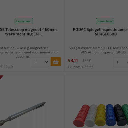
Leverbaar
Leverbaar
PSE Telescoop magneet 460mm,
RODAC Spiegelinspectielamp 
trekkracht 1kg EM...
RAMG66600
Uiterst nauwkeurig magnetisch
Spiegelinspectielamp + LED Materiaa
gereedschap. Ideaal voor nauwkeurig
ABS Afmeting spiegel: 50x80 ..
oppakke...
43,11
57,48
 € 20,40
Ex. btw: € 35,63