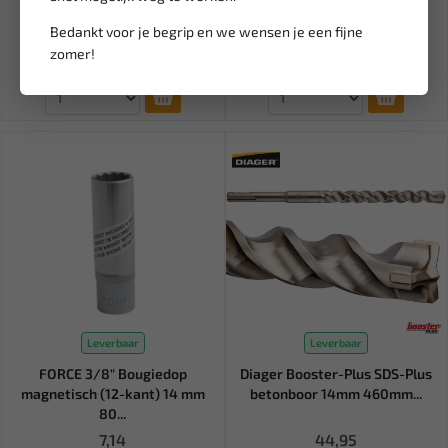
Bedankt voor je begrip en we wensen je een fijne
14,06
21,32
25,08
zomer!
Ex. btw: € 11,62
Ex. btw: € 17,62
Leverbaar
Leverbaar
FORCE 3/8" Bougiedop
Diager Booster-Plus SDS-Plus
magnetisch (12-kant) 14 mm
betonboor 14mm 460mm...
80...
7,14
44,95