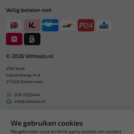
Veilig betalen met
© 2026 Vdhtools.nl
VDH Tools
Industrieweg 14 A
2712LB Zoetermeer
079-7502444
info@vdhtools.nl
KVK: 27327513
BTW: NL819958657B01
We gebruiken cookies
We gebruiken onze en third-party cookies om content