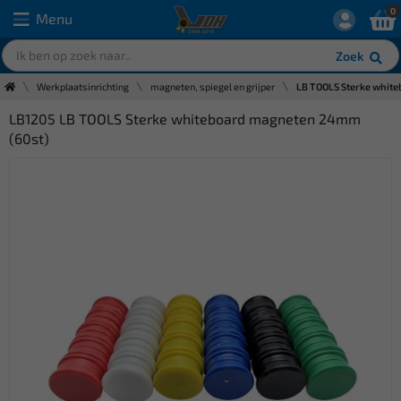
0
Menu
Zoek
Werkplaatsinrichting
magneten, spiegel en grijper
LB TOOLS Sterke whit
LB1205 LB TOOLS Sterke whiteboard magneten 24mm
(60st)