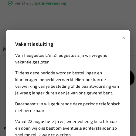
vanaf € 75
gratis verzending
×
Vakantiesluiting
Misschien ook interessant:
Van 1 augustus t/m 21 augustus zijn wij wegens
SALE!
vakantie gesloten.
Tijdens deze periode worden bestellingen en
klantvragen beperkt verwerkt. Hierdoor kan de
verwerking van je bestelling of de beantwoording van
je vraag langer duren dan je van ons gewend bent.
Daarnaast zijn wij gedurende deze periode telefonisch
niet bereikbaar.
Leverbaar
Leverbaar
Vanaf 22 augustus zijn wij weer volledig beschikbaar
en doen wij ons best om eventuele achterstanden zo
Steekzekering maxi 30A (5 st.)
BGS Blokkeerset VAG 1.2 - 1.4 -
snel mogelijk weg te werken.
SF9030
1.9L TDI met rond...