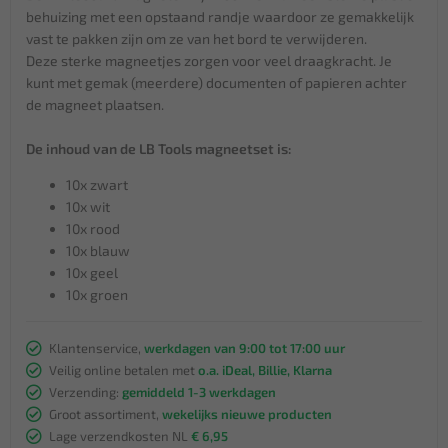
behuizing met een opstaand randje waardoor ze gemakkelijk
vast te pakken zijn om ze van het bord te verwijderen.
Deze sterke magneetjes zorgen voor veel draagkracht. Je
kunt met gemak (meerdere) documenten of papieren achter
de magneet plaatsen.
De inhoud van de LB Tools magneetset is:
10x zwart
10x wit
10x rood
10x blauw
10x geel
10x groen
Klantenservice,
werkdagen van 9:00 tot 17:00 uur
Veilig online betalen met
o.a. iDeal, Billie, Klarna
Verzending:
gemiddeld 1-3 werkdagen
Groot assortiment,
wekelijks nieuwe producten
Lage verzendkosten NL
€ 6,95