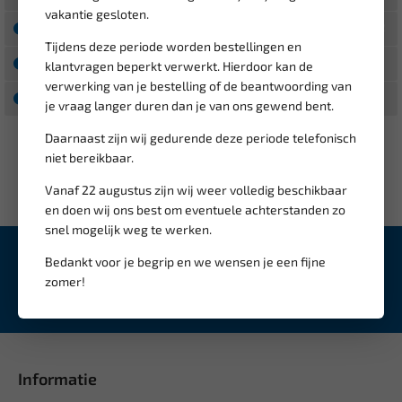
vakantie gesloten.
Maart 2021
2
Tijdens deze periode worden bestellingen en
Januari 2021
1
klantvragen beperkt verwerkt. Hierdoor kan de
verwerking van je bestelling of de beantwoording van
Oktober 2020
1
je vraag langer duren dan je van ons gewend bent.
Daarnaast zijn wij gedurende deze periode telefonisch
niet bereikbaar.
Vanaf 22 augustus zijn wij weer volledig beschikbaar
en doen wij ons best om eventuele achterstanden zo
snel mogelijk weg te werken.
Schrijf je in voor onze
nieuwsbrief
Bedankt voor je begrip en we wensen je een fijne
zomer!
Inschrijven
Informatie