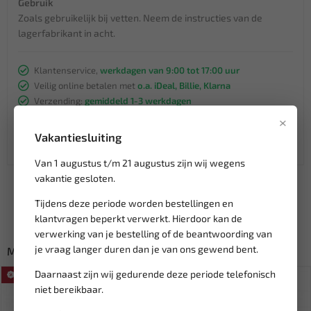
Gebruik
Zoals gebruikelijk bij vetten. Neem de instructies van de
lagerfabrikant in acht.
Klantenservice,
werkdagen van 9:00 tot 17:00 uur
Veilig online betalen met
o.a. iDeal, Billie, Klarna
Verzending:
gemiddeld 1-3 werkdagen
Groot assortiment,
wekelijks nieuwe producten
×
Lage verzendkosten NL
€ 6,95
Vakantiesluiting
vanaf € 75
gratis verzending
Van 1 augustus t/m 21 augustus zijn wij wegens
vakantie gesloten.
Tijdens deze periode worden bestellingen en
klantvragen beperkt verwerkt. Hierdoor kan de
verwerking van je bestelling of de beantwoording van
je vraag langer duren dan je van ons gewend bent.
Misschien ook interessant:
Daarnaast zijn wij gedurende deze periode telefonisch
SALE!
SALE!
niet bereikbaar.