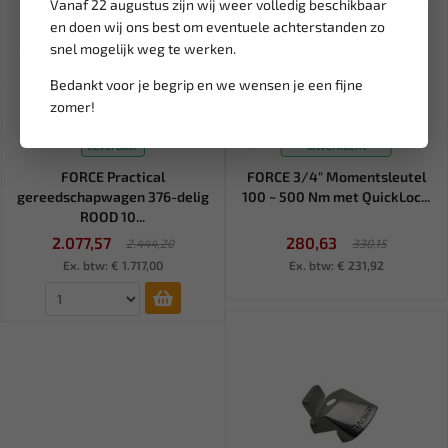
Vanaf 22 augustus zijn wij weer volledig beschikbaar
en doen wij ons best om eventuele achterstanden zo
snel mogelijk weg te werken.
Bedankt voor je begrip en we wensen je een fijne
zomer!
Tijdelijk
Leverbaar
uitverkocht
FORCE Practical
FORCE 3/4" Momentsleutel
gereedschapwagen 376-delig
100 ~ 500 Nm met QuickLoc...
ROOD 10...
2.077,57
280,63
2.444,20
330,15
Ex. btw: € 1.717,00
Ex. btw: € 231,92