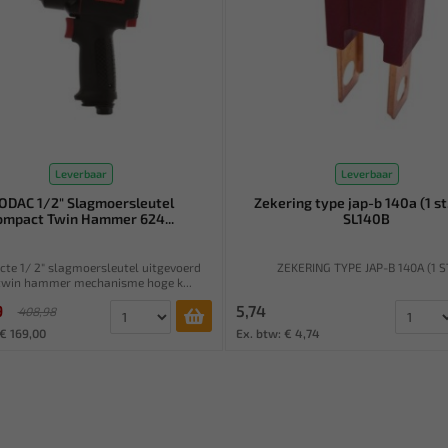
Leverbaar
Leverbaar
ODAC 1/2" Slagmoersleutel
Zekering type jap-b 140a (1 st
ompact Twin Hammer 624...
SL140B
te 1/ 2" slagmoersleutel uitgevoerd
ZEKERING TYPE JAP-B 140A (1 S
twin hammer mechanisme hoge k...
9
5,74
408,98
 € 169,00
Ex. btw: € 4,74