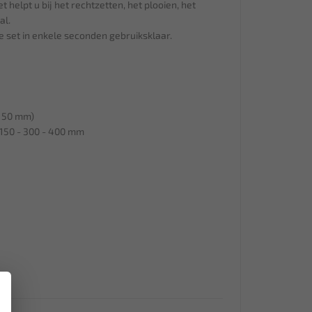
t helpt u bij het rechtzetten, het plooien, het
al.
e set in enkele seconden gebruiksklaar.
 150 mm)
 150 - 300 - 400 mm
×