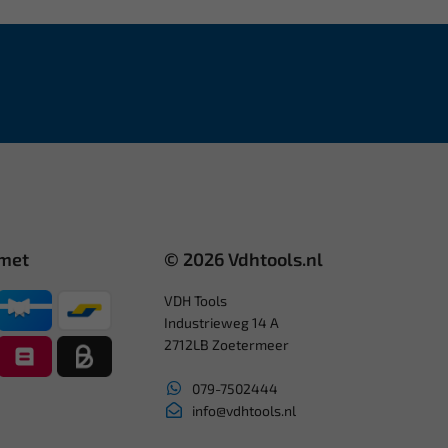
 met
© 2026 Vdhtools.nl
VDH Tools
Industrieweg 14 A
2712LB Zoetermeer
079-7502444
info@vdhtools.nl