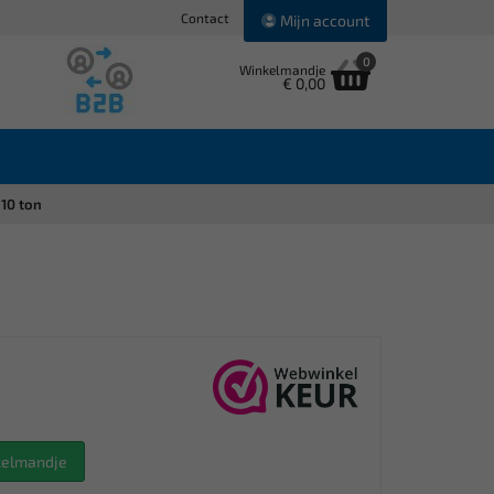
Contact
Mijn account
0
Winkelmandje
€ 0,00
10 ton
nkelmandje