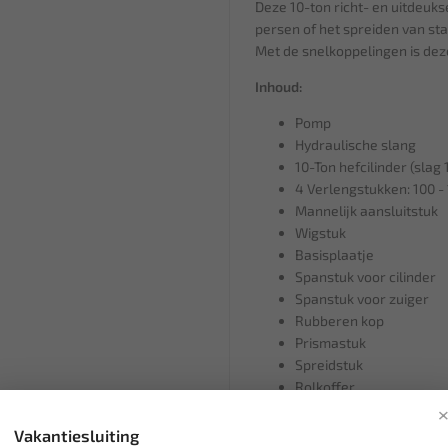
Deze 10-ton richt- en uitdeukse
persen of het spreiden van sta
Met de snelkoppelingen is dez
Inhoud:
Pomp
Hydraulische slang
10-Ton hefcilinder (slag
4 Verlengstukken: 100 -
Mannelijk aansluitstuk
Wigstuk
Basisplaatje
Spanstuk voor cilinder
Spanstuk voor zuiger
Rubberen kop
Prismastuk
Spreidstuk
Rolkoffer
Vakantiesluiting