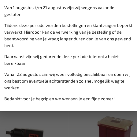
Klantenservice,
werkdagen v
Van 1 augustus t/m 21 augustus zijn wij wegens vakantie
Veilig online betalen met
o.a.
gesloten.
Verzending:
gemiddeld 1-3 
Tijdens deze periode worden bestellingen en klantvragen beperkt
Groot assortiment,
wekelijk
verwerkt. Hierdoor kan de verwerking van je bestelling of de
Lage verzendkosten NL
€ 6,
beantwoording van je vraag langer duren dan je van ons gewend
vanaf € 75
gratis verzending
bent.
Daarnaast zijn wij gedurende deze periode telefonisch niet
bereikbaar.
Vanaf 22 augustus zijn wij weer volledig beschikbaar en doen wij
ons best om eventuele achterstanden zo snel mogelijk weg te
werken.
Bedankt voor je begrip en we wensen je een fijne zomer!