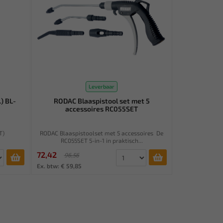
Leverbaar
.) BL-
RODAC Blaaspistool set met 5
accessoires RC055SET
T)
RODAC Blaaspistoolset met 5 accessoires De
RC055SET 5-in-1 in praktisch...
72,42
96,56
Ex. btw: € 59,85