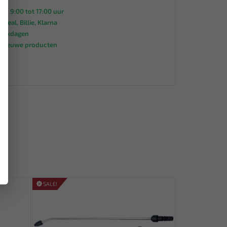
an 9:00 tot 17:00 uur
 iDeal, Billie, Klarna
werkdagen
s nieuwe producten
95
SALE!