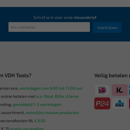
Schrijf je in voor onze
nieuwsbrief
Inschrijven
m VDH Tools?
Veilig betalen
enservice,
werkdagen van 9:00 tot 17:00 uur
g online betalen met
o.a. iDeal, Billie, Klarna
nding:
gemiddeld 1-3 werkdagen
 assortiment,
wekelijks nieuwe producten
verzendkosten NL
€ 6,95
 € 75
gratis verzending