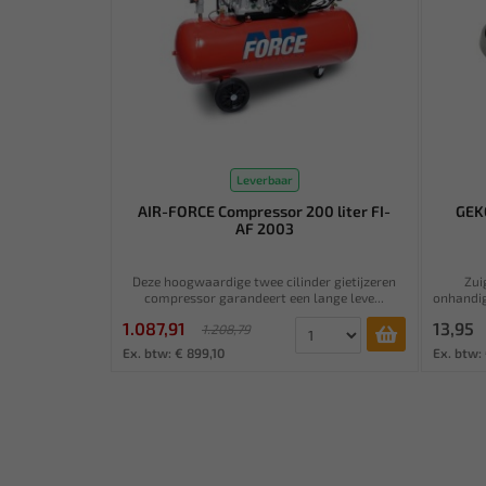
Leverbaar
AIR-FORCE Compressor 200 liter FI-
GEK
AF 2003
Deze hoogwaardige twee cilinder gietijzeren
Zui
compressor garandeert een lange leve...
onhandig
1.087,91
13,95
1.208,79
Ex. btw: € 899,10
Ex. btw: 