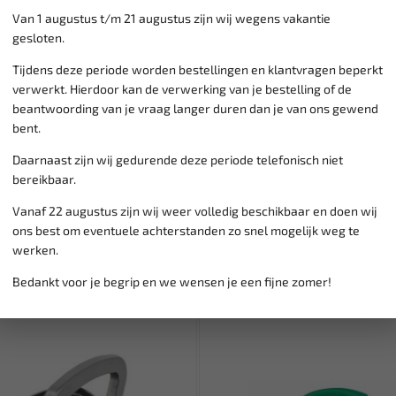
Klantenservice,
werkdagen v
Van 1 augustus t/m 21 augustus zijn wij wegens vakantie
Veilig online betalen met
o.a.
gesloten.
Verzending:
gemiddeld 1-3 
Tijdens deze periode worden bestellingen en klantvragen beperkt
Groot assortiment,
wekelijk
verwerkt. Hierdoor kan de verwerking van je bestelling of de
Lage verzendkosten NL
€ 6,
beantwoording van je vraag langer duren dan je van ons gewend
vanaf € 75
gratis verzending
bent.
Daarnaast zijn wij gedurende deze periode telefonisch niet
bereikbaar.
Vanaf 22 augustus zijn wij weer volledig beschikbaar en doen wij
ons best om eventuele achterstanden zo snel mogelijk weg te
werken.
Bedankt voor je begrip en we wensen je een fijne zomer!