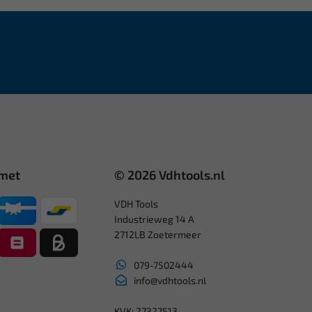
 met
© 2026 Vdhtools.nl
VDH Tools
Industrieweg 14 A
2712LB Zoetermeer
079-7502444
info@vdhtools.nl
KVK: 27327513