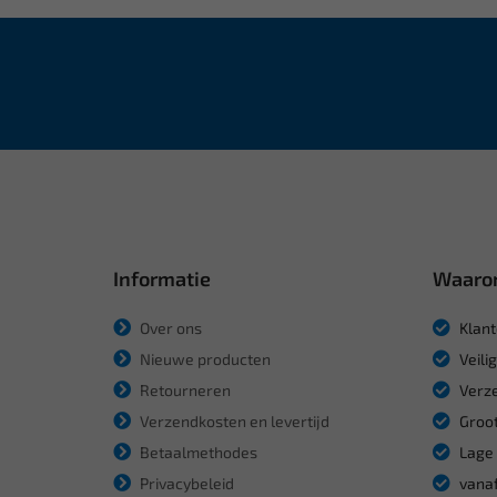
Informatie
Waaro
Over ons
Klant
Nieuwe producten
Veili
Retourneren
Verze
Verzendkosten en levertijd
Groot
Betaalmethodes
Lage 
Privacybeleid
vanaf