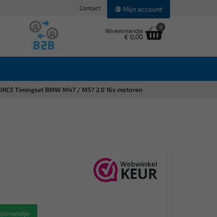
Contact
Mijn account
0
Winkelmandje
€ 0,00
ORCE Timingset BMW M47 / M57 2.0 16v motoren
nkelmandje