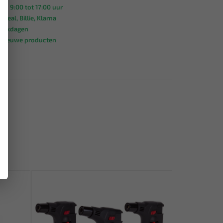
an 9:00 tot 17:00 uur
 iDeal, Billie, Klarna
werkdagen
s nieuwe producten
95