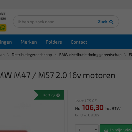
Zoek
ingen
Merken
Folders
Contact
hap
Distributiegereedschap
BMW distributie timing gereedschap
F
MW M47 / M57 2.0 16v motoren
Korting
Van: 125,05
106,30
Nu:
inc. BTW
Ex. btw: € 87,85
In mijn wi