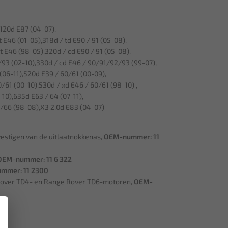
120d E87 (04-07),
E46 (01-05),318d / td E90 / 91 (05-08),
 E46 (98-05),320d / cd E90 / 91 (05-08),
93 (02-10),330d / cd E46 / 90/91/92/93 (99-07),
06-11),520d E39 / 60/61 (00-09),
/61 (00-10),530d / xd E46 / 60/61 (98-10) ,
10),635d E63 / 64 (07-11),
/66 (98-08),X3 2.0d E83 (04-07)
estigen van de uitlaatnokkenas,
OEM-nummer: 11
OEM-nummer: 11 6 322
mmer: 11 2300
 Rover TD4- en Range Rover TD6-motoren,
OEM-
×