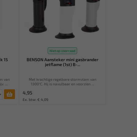
Niet op voorraad
k 15
BENSON Aansteker mini gasbrander
jetflame (1st) B-...
en van
Met krachtige regelbare stormvlam van
. ...
1300°C. Hij is navulbaar en voorzien ...
4,95
Ex. btw: € 4,09