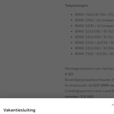
Toepassingen:
BMW: 118d E87 (04- 07),
BMW: 318d / td Compact 
BMW: 320D / td Compact
BMW: 325d E90 / 91/92/
BMW: 335d E90 / 91/92 (
BMW: 525d / xd E39 / 60
BMW: 535d E60 / 61 (04-
BMW: 730d / ld E38 / 65
Montagesjabloon voor het bev
6 321
Bevestigingssjabloonhouder,
Krukashouder bij BDP,
OEM-nu
2 kettingspanners voor Land
nummer: 11 6 340
Vakantiesluiting