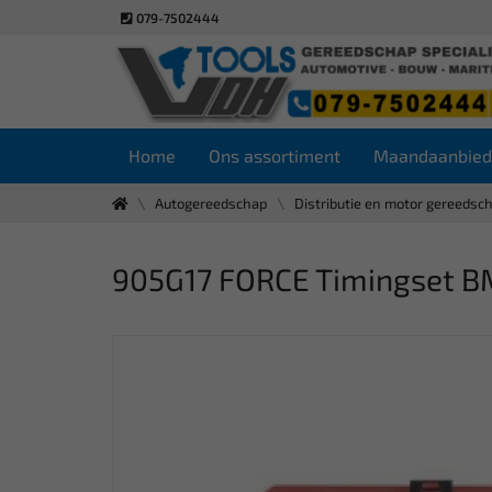
079-7502444
Home
Ons assortiment
Maandaanbied
Autogereedschap
Distributie en motor gereedsc
905G17 FORCE Timingset B