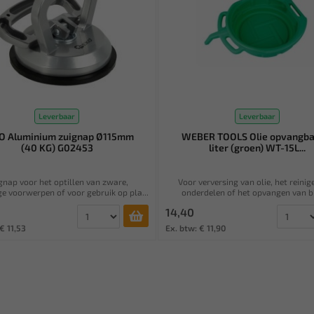
Leverbaar
Leverbaar
O Aluminium zuignap Ø115mm
WEBER TOOLS Olie opvangba
(40 KG) G02453
liter (groen) WT-15L...
gnap voor het optillen van zware,
Voor verversing van olie, het reinig
e voorwerpen of voor gebruik op pla...
onderdelen of het opvangen van bijv
14,40
€ 11,53
Ex. btw: € 11,90