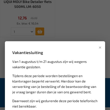
LIQUI MOLY Bike Detailer fiets
500ML LM-6050
12,76
15,95
Ex. btw: € 10,54
×
Vakantiesluiting
Van 1 augustus t/m 21 augustus zijn wij wegens
vakantie gesloten.
Tijdens deze periode worden bestellingen en
klantvragen beperkt verwerkt. Hierdoor kan de
verwerking van je bestelling of de beantwoording van
Schrijf je in voor onze
nieuwsbrief
je vraag langer duren dan je van ons gewend bent.
Inschrijven
Daarnaast zijn wij gedurende deze periode telefonisch
niet bereikbaar.