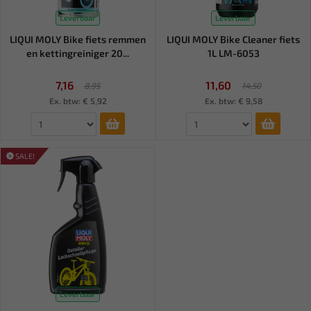
Leverbaar
Leverbaar
LIQUI MOLY Bike fiets remmen
LIQUI MOLY Bike Cleaner fiets
en kettingreiniger 20...
1L LM-6053
7,16
11,60
8,95
14,50
Ex. btw: € 5,92
Ex. btw: € 9,58
SALE!
Leverbaar