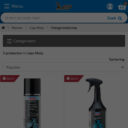
0
Menu
Zoek
Merken
Liqui Moly
Fietsgereedschap
Categorieën
3 producten
in
Liqui Moly
Sortering:
SALE!
SALE!