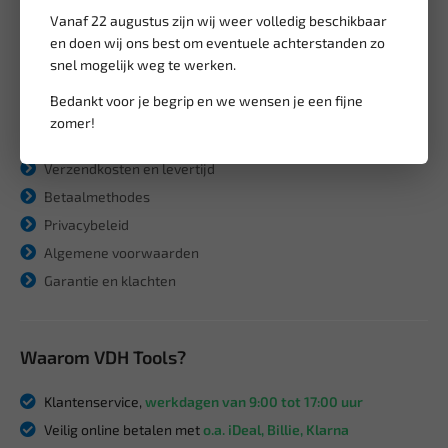
Vanaf 22 augustus zijn wij weer volledig beschikbaar
Informatie
en doen wij ons best om eventuele achterstanden zo
snel mogelijk weg te werken.
Over ons
Bedankt voor je begrip en we wensen je een fijne
Nieuwe producten
zomer!
Retourneren
Verzendkosten en levertijd
Betaalmethodes
Privacybeleid
Algemene voorwaarden
Garantie en klachten
Waarom VDH Tools?
Klantenservice,
werkdagen van 9:00 tot 17:00 uur
Veilig online betalen met
o.a. iDeal, Billie, Klarna