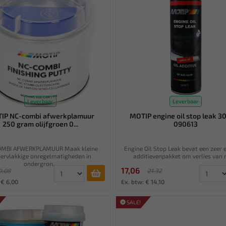
Leverbaar
Leverbaar
IP NC-combi afwerkplamuur
MOTIP engine oil stop leak 
250 gram olijfgroen 0...
090613
OMBI AFWERKPLAMUUR Maak kleine
Engine Oil Stop Leak bevat een zeer e
ervlakkige onregelmatigheden in
additievenpakket om verlies van 
ondergron...
17,06
9,08
21,32
 € 6,00
Ex. btw: € 14,10
SALE!