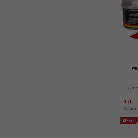
MO
2-com
9,76
Ex. btw:
SALE!