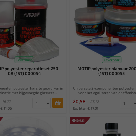
Leverbaar
Leverbaar
P polyester reparatieset 250
MOTIP polyester plamuur 20
GR (1ST) 000054
(1ST) 000055
enten polyester hars te gebruiken in
Universele 2-componenten polyester
inatie met bijgevoegde glasveze...
voor het egaliseren van oneffenhed
20,58
16,72
25,72
 € 11,06
Ex. btw: € 17,01
SALE!