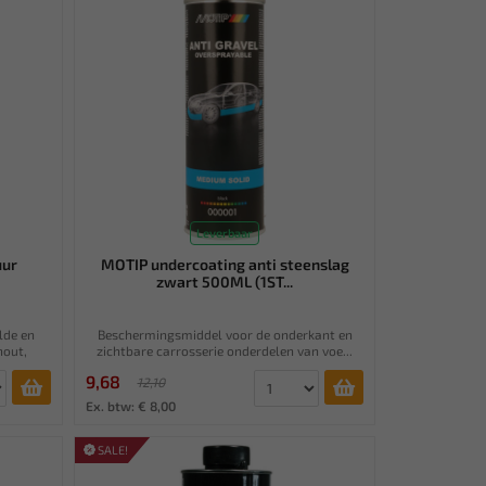
Leverbaar
uur
MOTIP undercoating anti steenslag
zwart 500ML (1ST...
lde en
Beschermingsmiddel voor de onderkant en
hout,
zichtbare carrosserie onderdelen van voe...
9,68
12,10
Ex. btw: € 8,00
SALE!