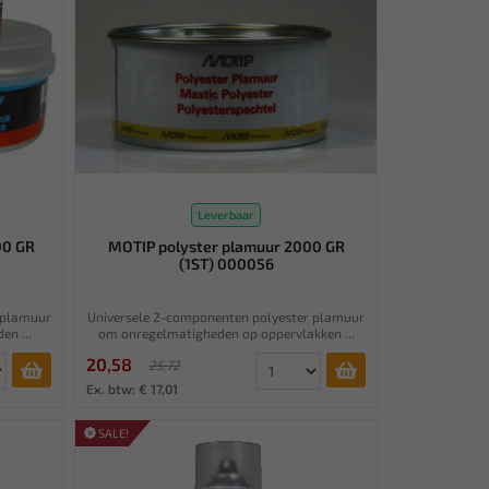
Leverbaar
00 GR
MOTIP polyster plamuur 2000 GR
(1ST) 000056
 plamuur
Universele 2-componenten polyester plamuur
en ...
om onregelmatigheden op oppervlakken ...
20,58
25,72
Ex. btw: € 17,01
SALE!