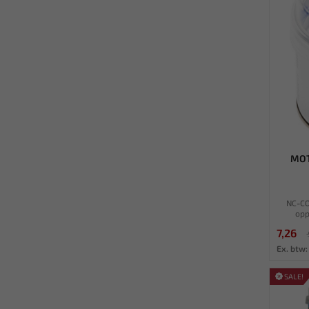
MOT
NC-C
opp
7,26
Ex. btw:
SALE!