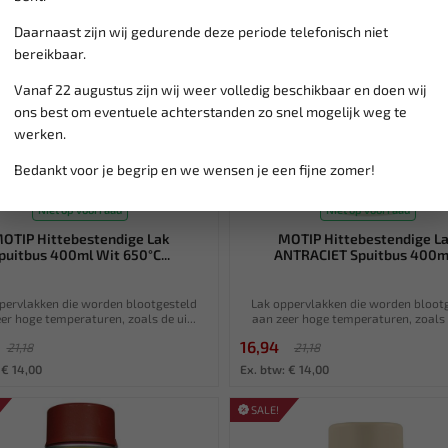
Daarnaast zijn wij gedurende deze periode telefonisch niet
bereikbaar.
Vanaf 22 augustus zijn wij weer volledig beschikbaar en doen wij
ons best om eventuele achterstanden zo snel mogelijk weg te
werken.
Bedankt voor je begrip en we wensen je een fijne zomer!
Niet op voorraad
Niet op voorraad
OTIP Hittebestendige Lak
MOTIP Hittebestendige L
puitbus 400ml Wit 650°C...
ANTRACIET Spuitbus 400ml.
pervlakken die worden blootgesteld
Lak oppervlakken die worden bloot
er hoge temperaturen, zoals de ui...
aan zeer hoge temperaturen, zoals d
16,94
21,18
21,18
 € 14,00
Ex. btw: € 14,00
SALE!