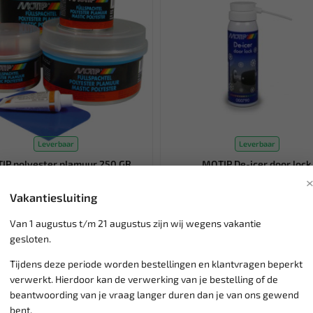
Leverbaar
Leverbaar
IP polyester plamuur 250 GR
MOTIP De-icer door lock
(1ST) 000051
slotontdooier 000790
Vakantiesluiting
ele 2-componenten polyester plamuur
Met deze handige spray ontdooit u 
het egaliseren van oneffenheden ...
bevroren sloten, waardoor u weer sn
Van 1 augustus t/m 21 augustus zijn wij wegens vakantie
4,76
gesloten.
10,02
5,95
 € 6,62
Ex. btw: € 3,94
Tijdens deze periode worden bestellingen en klantvragen beperkt
verwerkt. Hierdoor kan de verwerking van je bestelling of de
SALE!
beantwoording van je vraag langer duren dan je van ons gewend
bent.