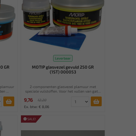
Leverbaar
00 GR
MOTIP glasvezel gevuld 250 GR
(1ST) 000053
 plamuur
2-componenten glasvezel plamuur met
en ...
speciale vulstoffen. Voor het vullen van gat...
9,76
12,20
Ex. btw: € 8,06
SALE!