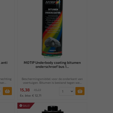
Leverbaar
 anti
MOTIP Underbody coating bitumen
onderschroef bus 1...
hechting
Beschermingsmiddel voor de onderkant van
er...
voertuigen. Bitumen is bestand tegen we...
15,38
19,23
Ex. btw: € 12,71
SALE!