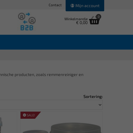
Contact
Mijn account
0
Winkelmandje
€ 0,00
chnische producten, zoals remmenreiniger en
Sortering:
SALE!