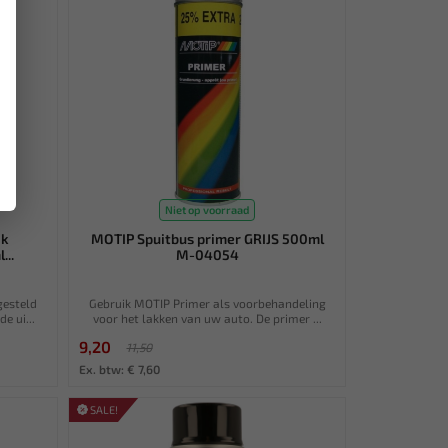
Niet op voorraad
ak
MOTIP Spuitbus primer GRIJS 500ml
..
M-04054
gesteld
Gebruik MOTIP Primer als voorbehandeling
e ui...
voor het lakken van uw auto. De primer ...
9,20
11,50
Ex. btw: € 7,60
SALE!