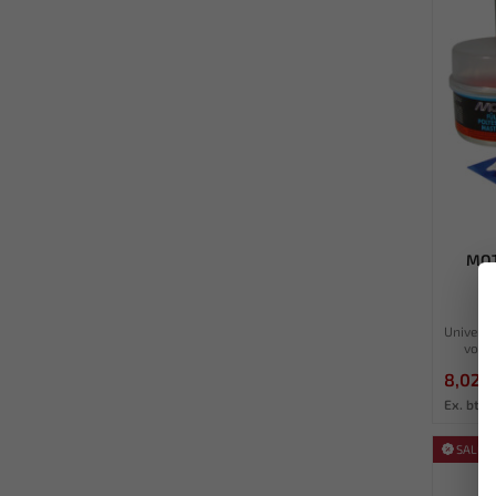
MOT
Univers
voor 
8,02
Ex. btw:
SALE!