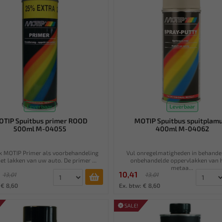
Leverbaar
Leverbaar
TIP Spuitbus primer ROOD
MOTIP Spuitbus spuitplam
500ml M-04055
400ml M-04062
k MOTIP Primer als voorbehandeling
Vul onregelmatigheden in behande
et lakken van uw auto. De primer ...
onbehandelde oppervlakken van 
metaa...
10,41
13,01
13,01
 € 8,60
Ex. btw: € 8,60
SALE!