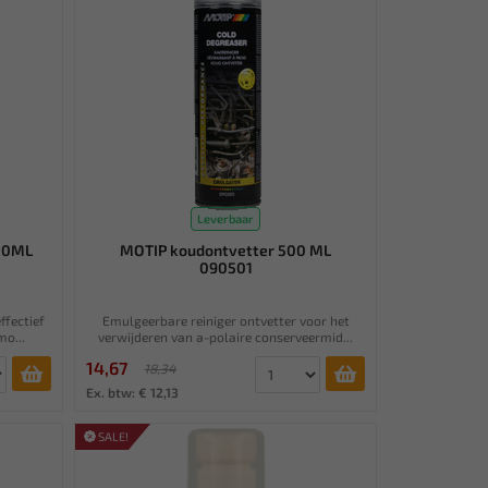
Leverbaar
300ML
MOTIP koudontvetter 500 ML
090501
ffectief
Emulgeerbare reiniger ontvetter voor het
mo...
verwijderen van a-polaire conserveermid...
14,67
18,34
Ex. btw: € 12,13
SALE!