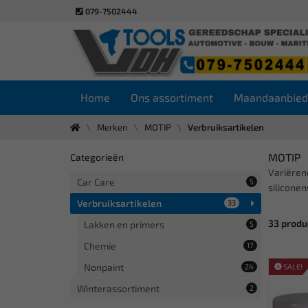
079-7502444
Home
Ons assortiment
Maandaanbied
Merken
MOTIP
Verbruiksartikelen
MOTIP
Categorieën
Variëren
Car Care
5
siliconen
Verbruiksartikelen
33
33 produ
Lakken en primers
5
Chemie
17
Nonpaint
24
SALE!
Winterassortiment
2