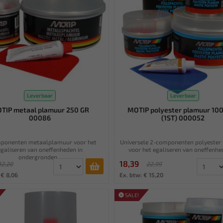
Leverbaar
Leverbaar
TIP metaal plamuur 250 GR
MOTIP polyester plamuur 10
00086
(1ST) 000052
ponenten metaalplamuur voor het
Universele 2-componenten polyester
egaliseren van oneffenheden in
voor het egaliseren van oneffenhed
ondergronden...
18,39
12,20
22,99
 € 8,06
Ex. btw: € 15,20
SALE!