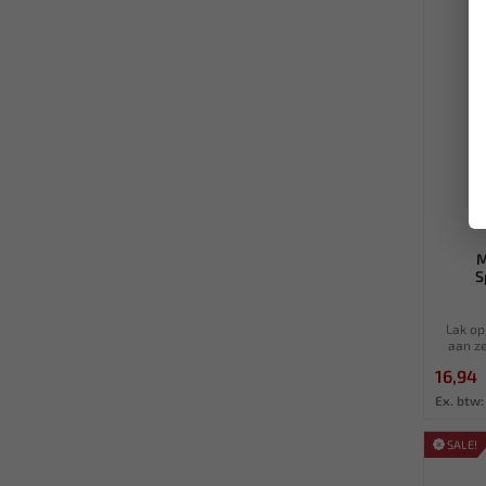
M
S
Lak op
aan ze
16,94
Ex. btw:
SALE!