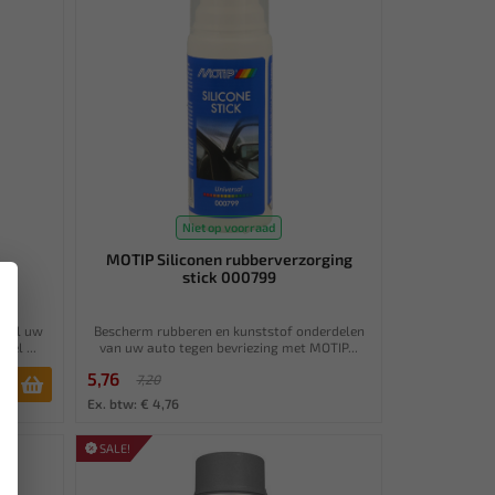
Niet op voorraad
MOTIP Siliconen rubberverzorging
stick 000799
×
snel uw
Bescherm rubberen en kunststof onderdelen
el ...
van uw auto tegen bevriezing met MOTIP...
5,76
7,20
Ex. btw: € 4,76
SALE!