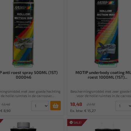
Leverbaar
Leverbaar
 anti roest spray 500ML (1ST)
MOTIP underbody coating ML
000046
roest 1000ML (1ST)...
mingsmiddel met zeer goede hechting
Beschermingsmiddel met zeer goede 
 de holle ruimtes in de carrosser...
voor de holle ruimtes in de carross
18,48
13,46
23,10
 € 8,90
Ex. btw: € 15,27
SALE!