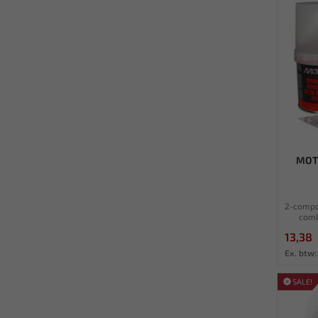
MOTI
2-compon
comb
13,38
Ex. btw:
SALE!