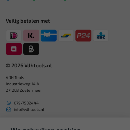
Veilig betalen met
© 2026 Vdhtools.nl
VDH Tools
Industrieweg 14 A
2712LB Zoetermeer
079-7502444
info@vdhtools.nl
KVK: 27327513
BTW: NL819958657B01