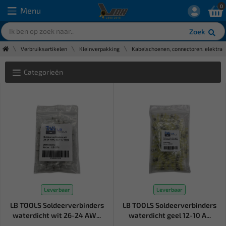
0
Menu
Zoek
Verbruiksartikelen
Kleinverpakking
Kabelschoenen, connectoren. elektra
Categorieën
Leverbaar
Leverbaar
LB TOOLS Soldeerverbinders
LB TOOLS Soldeerverbinders
waterdicht wit 26-24 AW...
waterdicht geel 12-10 A...