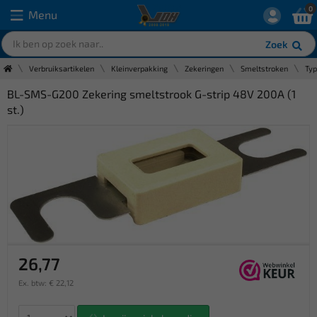
0
Menu
Zoek
Verbruiksartikelen
Kleinverpakking
Zekeringen
Smeltstroken
Ty
BL-SMS-G200 Zekering smeltstrook G-strip 48V 200A (1
st.)
26,77
Ex. btw: € 22,12