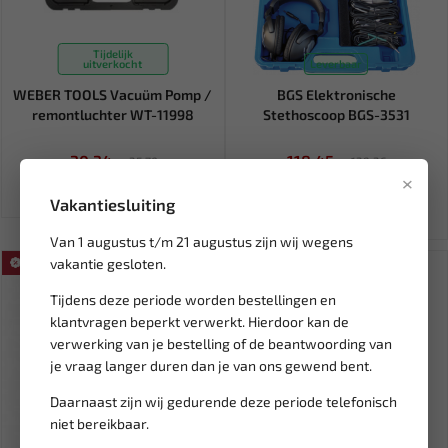
Tijdelijk
uitverkocht
Leverbaar
WEBER TOOLS Vacuüm Pomp /
BGS Elektronische
remontluchter WT-11998
Stethoscoop BGS-3531
30,34
118,45
35,70
139,36
×
Ex. btw: € 25,08
Ex. btw: € 97,89
Vakantiesluiting
Van 1 augustus t/m 21 augustus zijn wij wegens
vakantie gesloten.
SALE!
SALE!
Tijdens deze periode worden bestellingen en
klantvragen beperkt verwerkt. Hierdoor kan de
verwerking van je bestelling of de beantwoording van
je vraag langer duren dan je van ons gewend bent.
Daarnaast zijn wij gedurende deze periode telefonisch
niet bereikbaar.