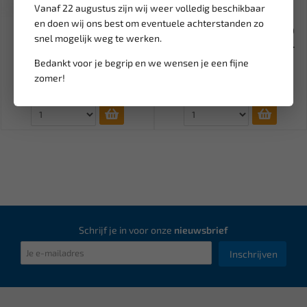
Vanaf 22 augustus zijn wij weer volledig beschikbaar
Leverbaar
Leverbaar
en doen wij ons best om eventuele achterstanden zo
FORCE Flexibele trechter
WEBER TOOLS Adapter nr 20
snel mogelijk weg te werken.
61926
BMW SAAB EcoPower 9-2 /...
Bedankt voor je begrip en we wensen je een fijne
47,00
14,91
55,30
17,54
zomer!
Ex. btw: € 38,85
Ex. btw: € 12,33
Schrijf je in voor onze
nieuwsbrief
Inschrijven