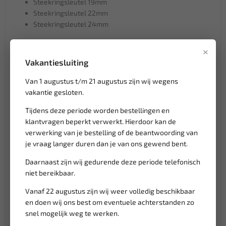
Steekringsleutel 19mm
Steekringsleutel 22mm
Steekringsleutel 24mm
T5111 Steeksleutelset 11 delig
×
Steeksleutel 6x7mm
Vakantiesluiting
Steeksleutel 8x9mm
Van 1 augustus t/m 21 augustus zijn wij wegens
Steeksleutel 10x11mm
vakantie gesloten.
Steeksleutel 12x13mm
Steeksleutel 14x15mm
Tijdens deze periode worden bestellingen en
Steeksleutel 16x17mm
klantvragen beperkt verwerkt. Hierdoor kan de
Steeksleutel 18x19mm
verwerking van je bestelling of de beantwoording van
Steeksleutel 20x22mm
je vraag langer duren dan je van ons gewend bent.
Steeksleutel 21x23mm
Steeksleutel 24x27mm
Daarnaast zijn wij gedurende deze periode telefonisch
Steeksleutel 30x32mm
niet bereikbaar.
T5081 Dubbele ringsleutelset 8 delig (75° gebogen)
Vanaf 22 augustus zijn wij weer volledig beschikbaar
en doen wij ons best om eventuele achterstanden zo
Dubbele ringsleutel (75° gebogen) 6x7mm
snel mogelijk weg te werken.
Dubbele ringsleutel (75° gebogen) 8x9mm