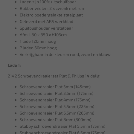
Laden zijn 100% uitschuifbaar
Rubber wielen, 2 x zwenk met rem
Elektro poedergelakte staalplaat
Geleverd met ABS werkblad
Spuitbushouder verstelbaar
Afm. L80 x B50 x H103cm
1 lade 120mm hoog
7 laden 60mm hoog
Verkrijgbaar in de kleuren rood, zwart en blauw
Lade 1:
2142 Schroevendraaierset Plat & Philips 14 delig
Schroevendraaier Plat 3mm (145mm)
Schroevendraaier Plat 3.5mm (175mm)
Schroevendraaier Plat 4mm (175mm)
Schroevendraaier Plat 5.5mm (225mm)
Schroevendraaier Plat 6.5mm (265mm)
Schroevendraaier Plat 8mm (300mm)
Stubby schroevendraaier Plat 5.5mm (75mm)
Stubby schroevendraaier Plat 6.5mm (75mm)