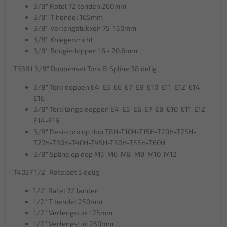
3/8" Ratel 72 tanden 260mm
3/8'' T hendel 165mm
3/8'' Verlengstukken 75-150mm
3/8'' Kniegewricht
3/8'' Bougiedoppen 16 - 20.6mm
T3381 3/8" Doppenset Torx & Spline 38 delig
3/8" Torx doppen E4-E5-E6-E7-E8-E10-E11-E12-E14-
E16
3/8" Torx lange doppen E4-E5-E6-E7-E8-E10-E11-E12-
E14-E16
3/8" Resistorx op dop T8H-T10H-T15H-T20H-T25H-
T27H-T30H-T40H-T45H-T50H-T55H-T60H
3/8" Spline op dop M5-M6-M8-M9-M10-M12
T4057 1/2" Ratelset 5 delig
1/2" Ratel 72 tanden
1/2'' T hendel 250mm
1/2'' Verlengstuk 125mm
1/2'' Verlengstuk 250mm