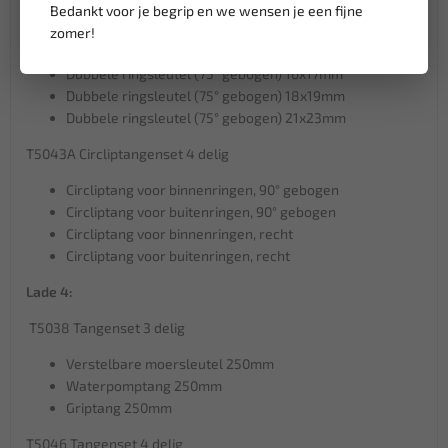
Dubbele ringsleutel (75° gebogen) 10x11mm
Bedankt voor je begrip en we wensen je een fijne
Dubbele ringsleutel (75° gebogen) 12x13mm
zomer!
Dubbele ringsleutel (75° gebogen) 14x15mm
Dubbele ringsleutel (75° gebogen) 16x17mm
Dubbele ringsleutel (75° gebogen) 18x19mm
Dubbele ringsleutel (75° gebogen) 21x23mm
T5043A Circliptangenset 4 delig
Circliptang voor binnenringen, 90° gebogen
Circliptang voor buitenringen, 90° gebogen
Circliptang voor binnenringen, recht
Circliptang voor buitenringen, recht
Lade 4:
T5038 Tangenset 3 delig
Verstelbare moersleutel 250mm
Waterpomptang 250mm
Griptang 250mm
T5046 Tangenset 4 delig