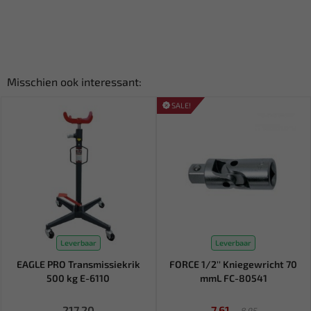
Misschien ook interessant:
SALE!
Leverbaar
Leverbaar
EAGLE PRO Transmissiekrik
FORCE 1/2'' Kniegewricht 70
500 kg E-6110
mmL FC-80541
217,20
7,61
8,95