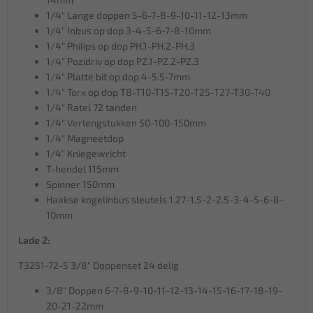
1/4" Lange doppen 5-6-7-8-9-10-11-12-13mm
1/4" Inbus op dop 3-4-5-6-7-8-10mm
1/4" Philips op dop PH.1-PH.2-PH.3
1/4" Pozidriv op dop PZ.1-PZ.2-PZ.3
1/4" Platte bit op dop 4-5.5-7mm
1/4" Torx op dop T8-T10-T15-T20-T25-T27-T30-T40
1/4" Ratel 72 tanden
1/4" Verlengstukken 50-100-150mm
1/4" Magneetdop
1/4" Kniegewricht
T-hendel 115mm
Spinner 150mm
Haakse kogelinbus sleutels 1.27-1.5-2-2.5-3-4-5-6-8-
10mm
Lade 2:
T3251-72-5 3/8" Doppenset 24 delig
3/8" Doppen 6-7-8-9-10-11-12-13-14-15-16-17-18-19-
20-21-22mm