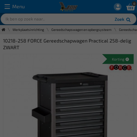
0
Menu
Zoek
Werkplaatsinrichting
Gereedschapswagen en opbergsysteem
Gereedsch
10218-258 FORCE Gereedschapwagen Practical 258-delig
ZWART
Korting