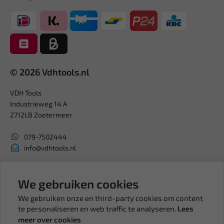
© 2026 Vdhtools.nl
VDH Tools
Industrieweg 14 A
2712LB Zoetermeer
079-7502444
info@vdhtools.nl
KVK: 27327513
BTW: NL819958657B01
We gebruiken cookies
We gebruiken onze en third-party cookies om content
te personaliseren en web traffic te analyseren.
Lees
meer over cookies