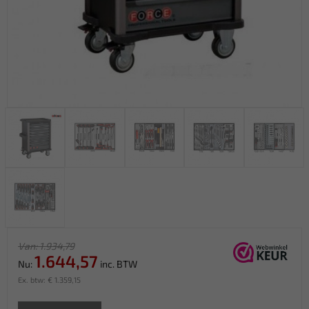
Van: 1.934,79
1.644,57
Nu:
inc. BTW
Ex. btw: € 1.359,15