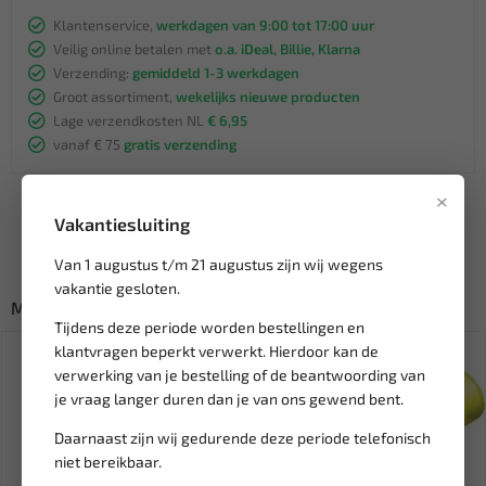
Klantenservice,
werkdagen van 9:00 tot 17:00 uur
Veilig online betalen met
o.a. iDeal, Billie, Klarna
Verzending:
gemiddeld 1-3 werkdagen
Groot assortiment,
wekelijks nieuwe producten
Lage verzendkosten NL
€ 6,95
vanaf € 75
gratis verzending
×
Vakantiesluiting
Van 1 augustus t/m 21 augustus zijn wij wegens
vakantie gesloten.
Misschien ook interessant:
Tijdens deze periode worden bestellingen en
klantvragen beperkt verwerkt. Hierdoor kan de
verwerking van je bestelling of de beantwoording van
je vraag langer duren dan je van ons gewend bent.
Daarnaast zijn wij gedurende deze periode telefonisch
niet bereikbaar.