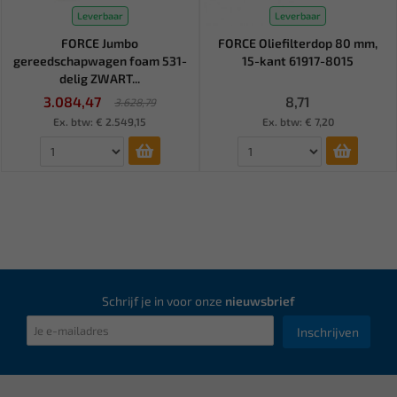
Leverbaar
Leverbaar
FORCE Jumbo
FORCE Oliefilterdop 80 mm,
gereedschapwagen foam 531-
15-kant 61917-8015
delig ZWART...
3.084,47
8,71
3.628,79
Ex. btw: € 2.549,15
Ex. btw: € 7,20
Schrijf je in voor onze
nieuwsbrief
Inschrijven