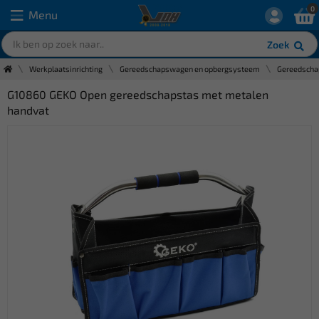
0
Menu
Zoek
Werkplaatsinrichting
Gereedschapswagen en opbergsysteem
Gereedschap
G10860 GEKO Open gereedschapstas met metalen
handvat