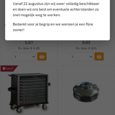
Vanaf 22 augustus zijn wij weer volledig beschikbaar
en doen wij ons best om eventuele achterstanden zo
snel mogelijk weg te werken.
Leverbaar
Leverbaar
Bedankt voor je begrip en we wensen je een fijne
Steekzekering mikro II 25A (1
THERMOSEAL NYLON
zomer!
st.) BL-SFM2025
VERBINDER GEEL (5 ST) BL-
SC2400Y
5,87
9,85
Ex. btw: € 4,85
Ex. btw: € 8,14
SALE!