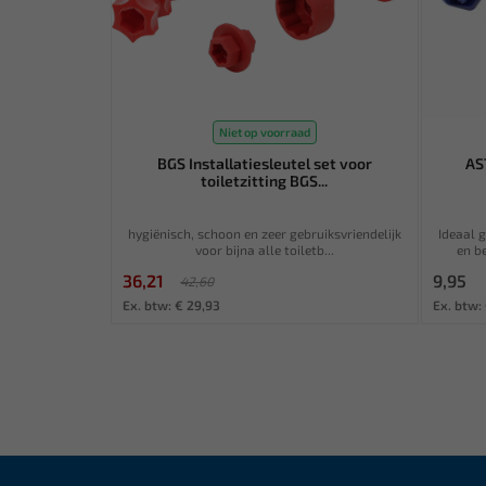
Niet op voorraad
BGS Installatiesleutel set voor
AS
toiletzitting BGS...
hygiënisch, schoon en zeer gebruiksvriendelijk
Ideaal 
voor bijna alle toiletb...
en b
36,21
9,95
42,60
Ex. btw: € 29,93
Ex. btw: