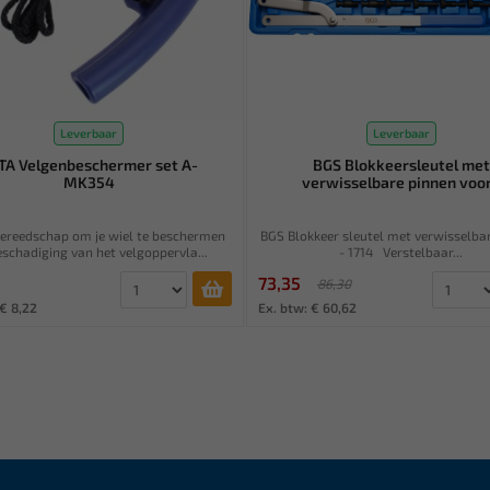
Leverbaar
Leverbaar
TA Velgenbeschermer set A-
BGS Blokkeersleutel met
MK354
verwisselbare pinnen voor.
gereedschap om je wiel te beschermen
BGS Blokkeer sleutel met verwisselba
eschadiging van het velgoppervla...
- 1714 Verstelbaar...
73,35
86,30
 € 8,22
Ex. btw: € 60,62