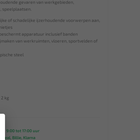
rhoudende gevaren van werkgebieden,
, speelplaatsen.
lijke of schadelijke ijzerhoudende voorwerpen aan,
nietjes
, beschermt apparatuur inclusief banden
ijmaken van werkruimten, vloeren, sportvelden of
pische steel
 2 kg
×
an 9:00 tot 17:00 uur
 iDeal, Billie, Klarna