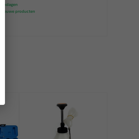
werkdagen
s nieuwe producten
95