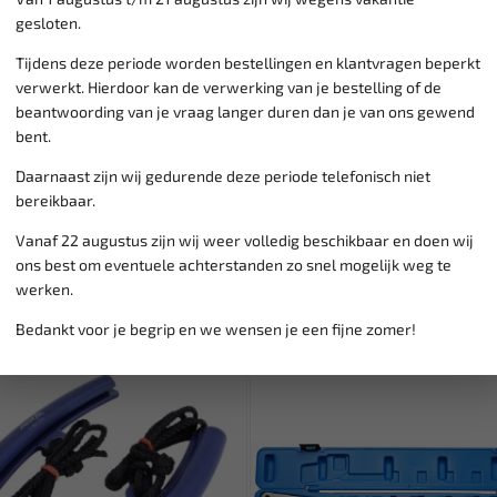
Verzending:
gemiddeld 1-3 
gesloten.
Groot assortiment,
wekelijk
Tijdens deze periode worden bestellingen en klantvragen beperkt
Lage verzendkosten NL
€ 6,
verwerkt. Hierdoor kan de verwerking van je bestelling of de
vanaf € 75
gratis verzending
beantwoording van je vraag langer duren dan je van ons gewend
bent.
Daarnaast zijn wij gedurende deze periode telefonisch niet
bereikbaar.
Vanaf 22 augustus zijn wij weer volledig beschikbaar en doen wij
ons best om eventuele achterstanden zo snel mogelijk weg te
werken.
Bedankt voor je begrip en we wensen je een fijne zomer!
SALE!