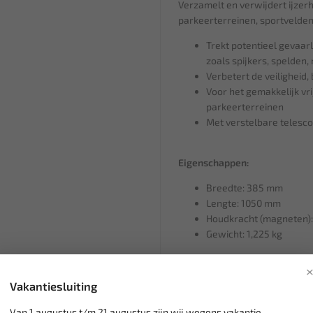
Verzamelt en verwijdert ijze
parkeerterreinen, sportvelden
Trekt potentieel gevaar
zoals spijkers, spelden, 
Verbetert de veiligheid
Voor het gemakkelijk vr
parkeerterreinen
Met verstelbare telesco
Eigenschappen:
Breedte: 385 mm
Lengte: 1050 mm
Houdkracht (magneten):
Gewicht: 1,225 kg
Vakantiesluiting
Klantenservice,
werkdagen v
Veilig online betalen met
o.a.
Van 1 augustus t/m 21 augustus zijn wij wegens vakantie