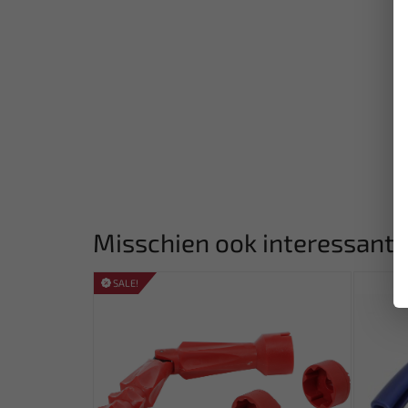
Misschien ook interessant:
SALE!