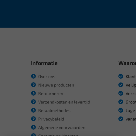
Informatie
Waaro
Over ons
Klant
Nieuwe producten
Veili
Retourneren
Verze
Verzendkosten en levertijd
Groot
Betaalmethodes
Lage 
Privacybeleid
vanaf
Algemene voorwaarden
Garantie en klachten