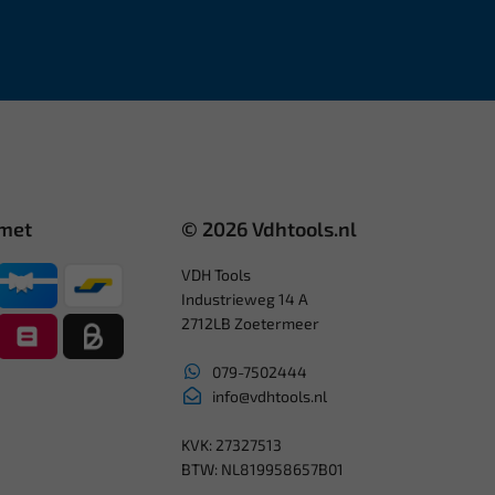
 met
© 2026 Vdhtools.nl
VDH Tools
Industrieweg 14 A
2712LB Zoetermeer
079-7502444
info@vdhtools.nl
KVK: 27327513
BTW: NL819958657B01