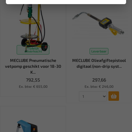
Tijdelijk
uitverkocht
Leverbaar
MECLUBE Pneumatische
MECLUBE Olieafgiftepistool
vetpomp geschikt voor 18-30
digitaal (non-drip syst...
K...
792,55
297,66
Ex. btw: € 655,00
Ex. btw: € 246,00