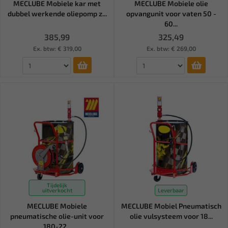
MECLUBE Mobiele kar met
MECLUBE Mobiele olie
dubbel werkende oliepomp z...
opvangunit voor vaten 50 -
60...
385,99
325,49
Ex. btw: € 319,00
Ex. btw: € 269,00
Tijdelijk
uitverkocht
Leverbaar
MECLUBE Mobiele
MECLUBE Mobiel Pneumatisch
pneumatische olie-unit voor
olie vulsysteem voor 18...
180-22...