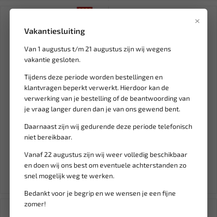
×
Vakantiesluiting
Van 1 augustus t/m 21 augustus zijn wij wegens
vakantie gesloten.
Tijdens deze periode worden bestellingen en
klantvragen beperkt verwerkt. Hierdoor kan de
verwerking van je bestelling of de beantwoording van
je vraag langer duren dan je van ons gewend bent.
Leverbaar
Leverbaar
MECLUBE mobiele
24l wheeled stainless steel
Daarnaast zijn wij gedurende deze periode telefonisch
pneumatische olie-unit
sprayer ML 050-1510-00...
niet bereikbaar.
vulsysteem...
Vanaf 22 augustus zijn wij weer volledig beschikbaar
1.208,79
543,29
en doen wij ons best om eventuele achterstanden zo
Ex. btw: € 999,00
Ex. btw: € 449,00
snel mogelijk weg te werken.
Bedankt voor je begrip en we wensen je een fijne
zomer!