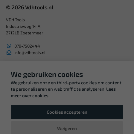
© 2026 Vdhtools.nl
VDH Tools
Industrieweg 14 A
2712LB Zoetermeer
079-7502444
info@vdhtools.nl
KVK: 27327513
BTW: NL819958657B01
We gebruiken cookies
We gebruiken onze en third-party cookies om content
te personaliseren en web traffic te analyseren.
Lees
meer over cookies
Volg ons
Cookies accepteren
Weigeren
© Copyright VDH Tools 2026 - een webshop van